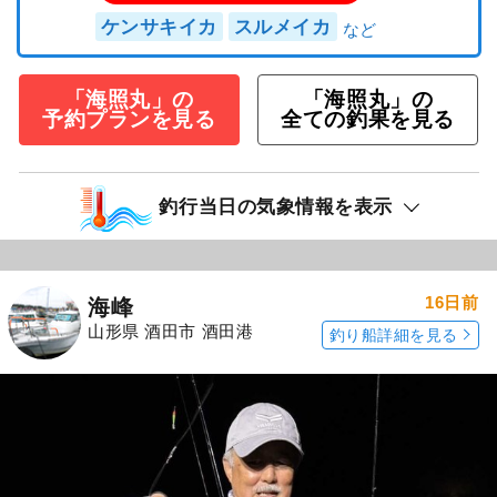
ケンサキイカ
スルメイカ
「海照丸」の
「海照丸」の
予約プランを見る
全ての釣果を見る
釣行当日の気象情報を表示
16日前
海峰
山形県 酒田市 酒田港
釣り船詳細を見る