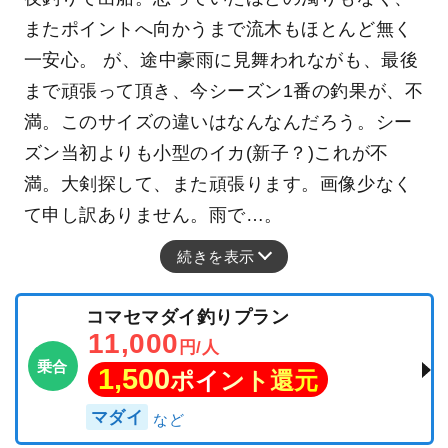
またポイントへ向かうまで流木もほとんど無く
一安心。 が、途中豪雨に見舞われながも、最後
まで頑張って頂き、今シーズン1番の釣果が、不
満。このサイズの違いはなんなんだろう。シー
ズン当初よりも小型のイカ(新子？)これが不
満。大剣探して、また頑張ります。画像少なく
て申し訳ありません。雨で…。
続きを表示
コマセマダイ釣りプラン
11,000
円/人
乗合
1,500
ポイント還元
マダイ