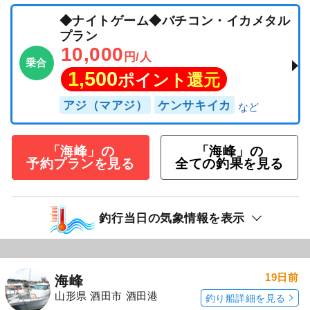
◆ナイトゲーム◆バチコン・イカメタル
プラン
10,000
円/人
乗合
1,500
ポイント還元
アジ（マアジ）
ケンサキイカ
「海峰」の
「海峰」の
予約プランを見る
全ての釣果を見る
釣行当日の気象情報を表示
19日前
海峰
山形県 酒田市 酒田港
釣り船詳細を見る