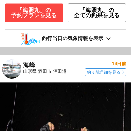
「海照丸」の
「海照丸」の
予約プランを見る
全ての釣果を見る
釣行当日の気象情報を表示
14日前
海峰
山形県 酒田市 酒田港
釣り船詳細を見る