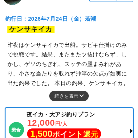
釣行日：2026年7月24日（金）若潮
ケンサキイカ
昨夜はケンサキイカで出船。サビキ仕掛けのみ
で挑戦です。結果、またまたツ抜けならず、し
かし、ゲソのちぎれ、スッテの墨まみれがあ
り、小さな当たりを取れず沖竿の欠点が如実に
出た釣果でした。 本日の釣果、ケンサキイカ。
続きを表示
夜イカ・大アジ釣りプラン
12,000
円/人
乗合
1,500
ポイント還元