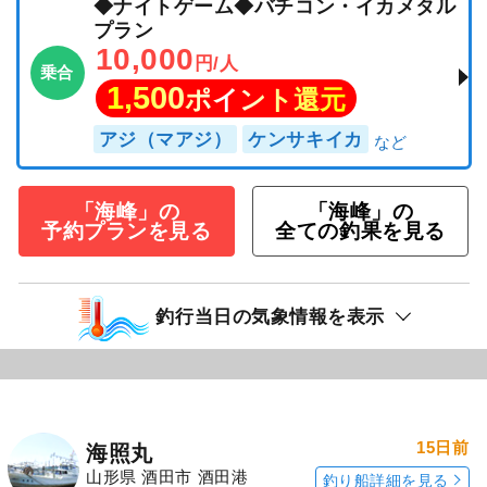
◆ナイトゲーム◆バチコン・イカメタル
プラン
10,000
円/人
乗合
1,500
ポイント還元
アジ（マアジ）
ケンサキイカ
「海峰」の
「海峰」の
予約プランを見る
全ての釣果を見る
釣行当日の気象情報を表示
15日前
海照丸
山形県 酒田市 酒田港
釣り船詳細を見る