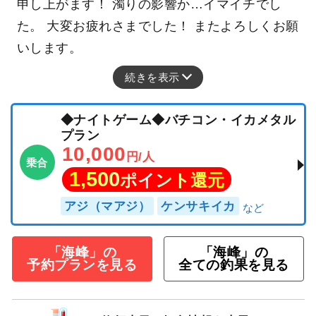
申し上がます！ 濁りの影響か…イマイチでし
た。 大変お疲れさまでした！ またよろしくお願
いします。
続きを表示
◆ナイトゲーム◆バチコン・イカメタル
プラン
10,000
円/人
乗合
1,500
ポイント還元
アジ（マアジ）
ケンサキイカ
「海峰」の
「海峰」の
予約プランを見る
全ての釣果を見る