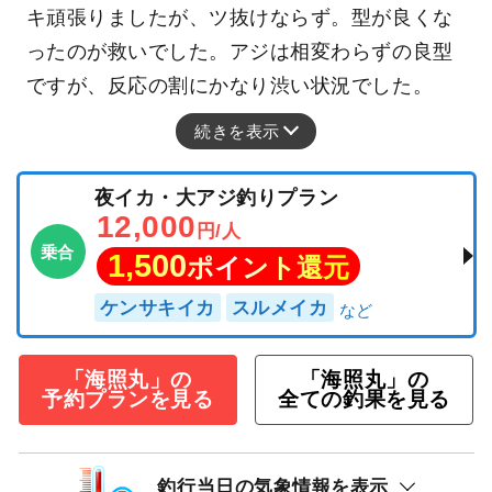
キ頑張りましたが、ツ抜けならず。型が良くな
ったのが救いでした。アジは相変わらずの良型
ですが、反応の割にかなり渋い状況でした。
続きを表示
夜イカ・大アジ釣りプラン
12,000
円/人
乗合
1,500
ポイント還元
ケンサキイカ
スルメイカ
「海照丸」の
「海照丸」の
予約プランを見る
全ての釣果を見る
釣行当日の気象情報を表示