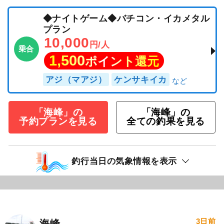
◆ナイトゲーム◆バチコン・イカメタル
プラン
10,000
円/人
乗合
1,500
ポイント還元
アジ（マアジ）
ケンサキイカ
「海峰」の
「海峰」の
予約プランを見る
全ての釣果を見る
釣行当日の気象情報を表示
3日前
海峰