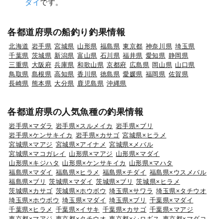
ダイ
です。
各都道府県の船釣り釣果情報
北海道
岩手県
宮城県
山形県
福島県
東京都
神奈川県
埼玉県
千葉県
茨城県
新潟県
富山県
石川県
福井県
愛知県
静岡県
三重県
大阪府
兵庫県
和歌山県
京都府
広島県
岡山県
山口県
鳥取県
島根県
高知県
香川県
徳島県
愛媛県
福岡県
佐賀県
長崎県
熊本県
大分県
鹿児島県
沖縄県
各都道府県の人気魚種の釣果情報
岩手県×マダラ
岩手県×スルメイカ
岩手県×ブリ
岩手県×ケンサキイカ
岩手県×カサゴ
宮城県×ヒラメ
宮城県×マアジ
宮城県×アイナメ
宮城県×メバル
宮城県×マコガレイ
山形県×マアジ
山形県×マダイ
山形県×キジハタ
山形県×ケンサキイカ
山形県×マハタ
福島県×マダイ
福島県×ヒラメ
福島県×チダイ
福島県×ウスメバル
福島県×ブリ
茨城県×マダイ
茨城県×ブリ
茨城県×ヒラメ
茨城県×カサゴ
茨城県×ホウボウ
埼玉県×サワラ
埼玉県×タチウオ
埼玉県×ホウボウ
埼玉県×マダイ
埼玉県×ブリ
千葉県×マダイ
千葉県×ヒラメ
千葉県×イサキ
千葉県×カサゴ
千葉県×マアジ
東京都×マアジ
東京都×タチウオ
東京都×シロギス
東京都×マダコ