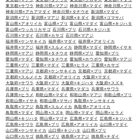
東京都×サワラ
神奈川県×マアジ
神奈川県×マダイ
神奈川県×ブリ
神奈川県×アカアマダイ
神奈川県×タチウオ
新潟県×マダイ
新潟県×ブリ
新潟県×マアジ
新潟県×キダイ
新潟県×ゴマサバ
富山県×アオリイカ
富山県×ブリ
富山県×マダイ
富山県×キジハタ
富山県×ウッカリカサゴ
石川県×ブリ
石川県×キジハタ
石川県×マダイ
石川県×カサゴ
石川県×マアジ
福井県×ケンサキイカ
福井県×マダイ
福井県×アオリイカ
福井県×マアジ
福井県×スルメイカ
静岡県×マダイ
静岡県×イサキ
静岡県×マアジ
静岡県×タチウオ
静岡県×ブリ
愛知県×ブリ
愛知県×マダイ
愛知県×タチウオ
愛知県×ホウボウ
愛知県×マアジ
三重県×ブリ
三重県×マダイ
三重県×ヒラメ
三重県×カサゴ
三重県×マアジ
京都府×ケンサキイカ
京都府×ブリ
京都府×マダイ
京都府×スルメイカ
京都府×アオリイカ
大阪府×マダイ
大阪府×サワラ
大阪府×ブリ
大阪府×キジハタ
大阪府×スズキ
兵庫県×ブリ
兵庫県×マダイ
兵庫県×マダコ
兵庫県×サワラ
兵庫県×ヒラメ
和歌山県×マダイ
和歌山県×マアジ
和歌山県×ブリ
和歌山県×イサキ
和歌山県×マサバ
鳥取県×ケンサキイカ
鳥取県×マアジ
鳥取県×スルメイカ
鳥取県×アオリイカ
鳥取県×マダイ
岡山県×スズキ
岡山県×マダイ
岡山県×ヒラメ
岡山県×キジハタ
岡山県×マゴチ
広島県×マダイ
広島県×キジハタ
広島県×サワラ
広島県×ブリ
広島県×アオリイカ
山口県×マダイ
山口県×ケンサキイカ
山口県×キジハタ
山口県×ブリ
山口県×カサゴ
徳島県×ブリ
徳島県×マアジ
徳島県×チダイ