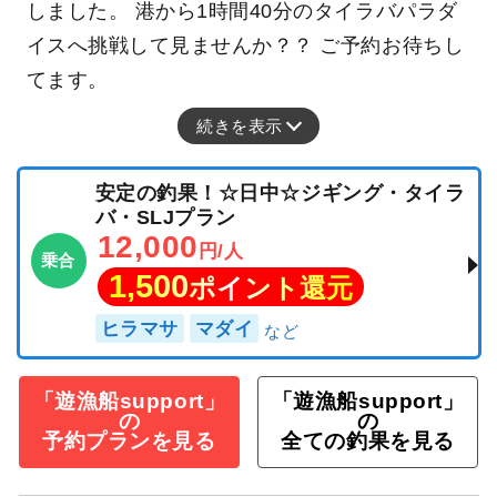
しました。 港から1時間40分のタイラバパラダ
イスへ挑戦して見ませんか？？ ご予約お待ちし
てます。
続きを表示
安定の釣果！☆日中☆ジギング・タイラ
バ・SLJプラン
12,000
円/人
乗合
1,500
ポイント還元
ヒラマサ
マダイ
「遊漁船support」
「遊漁船support」
の
の
予約プランを見る
全ての釣果を見る