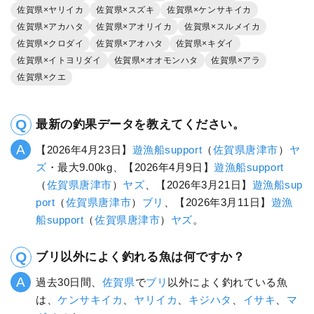
佐賀県×ヤリイカ
佐賀県×スズキ
佐賀県×ケンサキイカ
佐賀県×アカハタ
佐賀県×アオリイカ
佐賀県×スルメイカ
佐賀県×クロダイ
佐賀県×アオハタ
佐賀県×キダイ
佐賀県×イトヨリダイ
佐賀県×オオモンハタ
佐賀県×アラ
佐賀県×クエ
最新の釣果データを教えてください。
【2026年4月23日】
遊漁船support
（
佐賀県
唐津市
）
ヤ
ズ
・最大9.00kg、【2026年4月9日】
遊漁船support
（
佐賀県
唐津市
）
ヤズ
、【2026年3月21日】
遊漁船sup
port
（
佐賀県
唐津市
）
ブリ
、【2026年3月11日】
遊漁
船support
（
佐賀県
唐津市
）
ヤズ
。
ブリ以外によく釣れる魚は何ですか？
過去30日間、
佐賀県
で
ブリ
以外によく釣れている魚
は、
ケンサキイカ
、
ヤリイカ
、
キジハタ
、
イサキ
、
マ