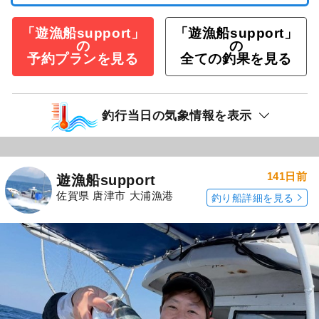
「遊漁船support」
「遊漁船support」
の
の
予約プランを見る
全ての釣果を見る
釣行当日の気象情報を表示
141日前
遊漁船support
佐賀県 唐津市 大浦漁港
釣り船詳細を見る