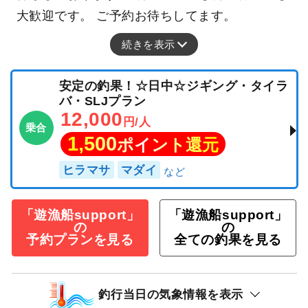
大歓迎です。 ご予約お待ちしてます。
続きを表示
安定の釣果！☆日中☆ジギング・タイラ
バ・SLJプラン
12,000
円/人
乗合
1,500
ポイント還元
ヒラマサ
マダイ
「遊漁船support」
「遊漁船support」
の
の
予約プランを見る
全ての釣果を見る
釣行当日の気象情報を表示