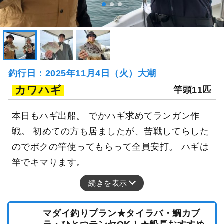
釣行日：2025年11月4日（火）大潮
カワハギ
竿頭11匹
本日もハギ出船。 でかハギ求めてランガン作
戦。 初めての方も居ましたが、苦戦してらした
のでボクの竿使ってもらって全員安打。 ハギは
竿でキマります。
続きを表示
マダイ釣りプラン★タイラバ・鯛カブ