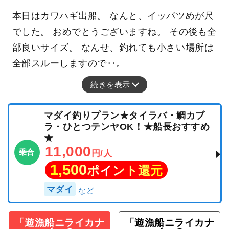
本日はカワハギ出船。 なんと、イッパツめが尺
でした。 おめでとうございますね。 その後も全
部良いサイズ。 なんせ、釣れても小さい場所は
全部スルーしますので‥。
続きを表示
マダイ釣りプラン★タイラバ・鯛カブ
ラ・ひとつテンヤOK！★船長おすすめ
★
11,000
乗合
円/人
1,500
ポイント還元
マダイ
「遊漁船ニライカナ
「遊漁船ニライカナ