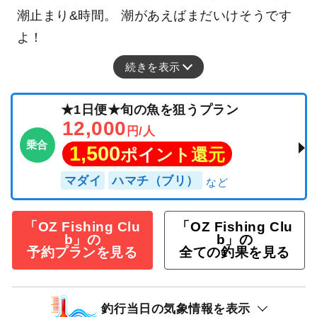
潮止まり&時間。 潮があえばまだいけそうです
よ！
続きを表示
★1日便★旬の魚を狙うプラン
12,000
円/人
乗合
1,500
ポイント還元
マダイ
ハマチ（ブリ）
「OZ Fishing Clu
「OZ Fishing Clu
b」の
b」の
予約プランを見る
全ての釣果を見る
釣行当日の気象情報を表示