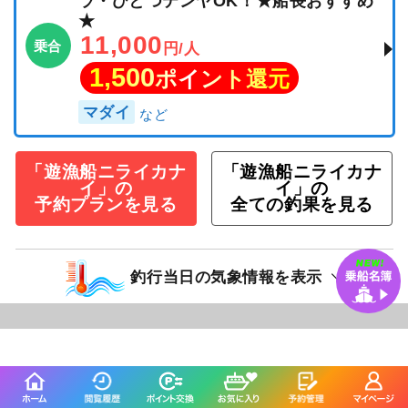
ラ・ひとつテンヤOK！★船長おすすめ
★
11,000
乗合
円/人
1,500
ポイント還元
マダイ
「遊漁船ニライカナ
「遊漁船ニライカナ
イ」の
イ」の
予約プランを見る
全ての釣果を見る
釣行当日の気象情報を表示
283日前
遊漁船ニライカナイ