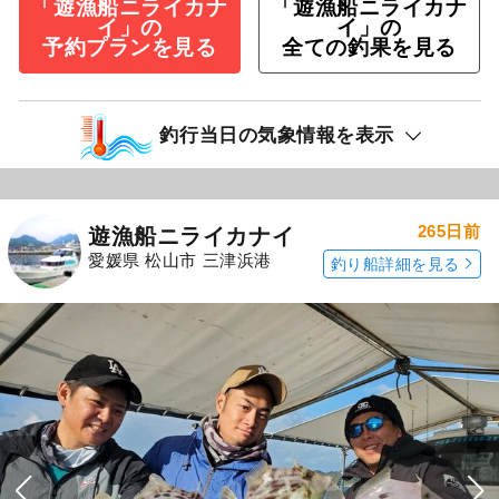
「遊漁船ニライカナ
「遊漁船ニライカナ
イ」の
イ」の
予約プランを見る
全ての釣果を見る
釣行当日の気象情報を表示
265日前
遊漁船ニライカナイ
愛媛県 松山市 三津浜港
釣り船詳細を見る