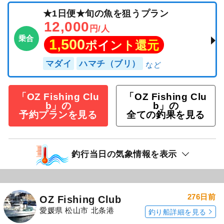
★1日便★旬の魚を狙うプラン
12,000
円/人
乗合
1,500
ポイント還元
マダイ
ハマチ（ブリ）
「OZ Fishing Clu
「OZ Fishing Clu
b」の
b」の
予約プランを見る
全ての釣果を見る
釣行当日の気象情報を表示
276日前
OZ Fishing Club
愛媛県 松山市 北条港
釣り船詳細を見る