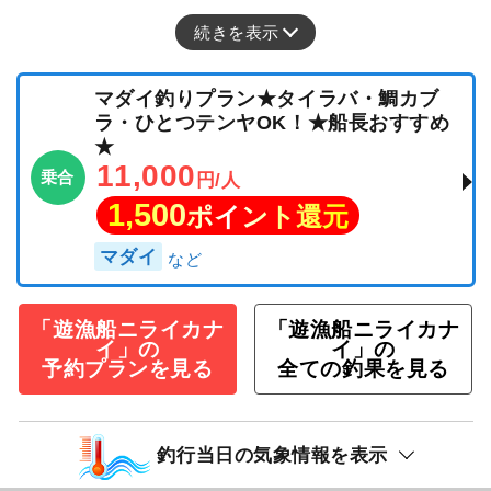
続きを表示
マダイ釣りプラン★タイラバ・鯛カブ
ラ・ひとつテンヤOK！★船長おすすめ
★
11,000
乗合
円/人
1,500
ポイント還元
マダイ
「遊漁船ニライカナ
「遊漁船ニライカナ
イ」の
イ」の
予約プランを見る
全ての釣果を見る
釣行当日の気象情報を表示