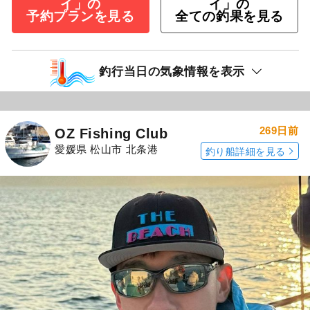
イ」の
イ」の
予約プランを見る
全ての釣果を見る
釣行当日の気象情報を表示
269日前
OZ Fishing Club
愛媛県 松山市 北条港
釣り船詳細を見る