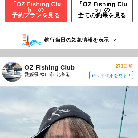
「OZ Fishing Clu
「OZ Fishing Clu
b」の
b」の
予約プランを見る
全ての釣果を見る
釣行当日の気象情報を表示
273日前
OZ Fishing Club
愛媛県 松山市 北条港
釣り船詳細を見る