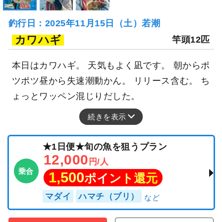
釣行日：2025年11月15日（土）若潮
カワハギ
竿頭12匹
本日はカワハギ。 天気もよく凪です。 朝からポ
ツポツ昼から失速潮動かん。 リリース含む。 ち
ょっとワッペン混じりだした。
続きを表示
★1日便★旬の魚を狙うプラン
12,000
円/人
乗合
1,500
ポイント還元
マダイ
ハマチ（ブリ）