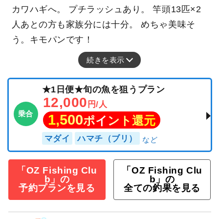
カワハギへ。 プチラッシュあり。 竿頭13匹×2
人あとの方も家族分には十分。 めちゃ美味そ
う。キモパンです！
続きを表示
★1日便★旬の魚を狙うプラン
12,000
円/人
乗合
1,500
ポイント還元
マダイ
ハマチ（ブリ）
「OZ Fishing Clu
「OZ Fishing Clu
b」の
b」の
予約プランを見る
全ての釣果を見る