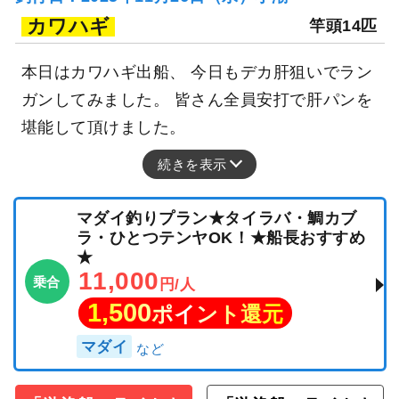
カワハギ
竿頭14匹
本日はカワハギ出船、 今日もデカ肝狙いでラン
ガンしてみました。 皆さん全員安打で肝パンを
堪能して頂けました。
続きを表示
マダイ釣りプラン★タイラバ・鯛カブ
ラ・ひとつテンヤOK！★船長おすすめ
★
11,000
乗合
円/人
1,500
ポイント還元
マダイ