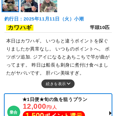
釣行日：2025年11月11日（火）小潮
カワハギ
竿頭10匹
本日はカワハギ。 いつもと違うポイントを探ぐ
りましたか異常なし。 いつものポイントへ。 ポ
ツポツ追加. ジアイになるとあちこちで竿が曲が
ってます。 昨日は船長も刺身に煮付け食べまし
たがヤバいです。 肝パン美味すぎ。
続きを表示
★1日便★旬の魚を狙うプラン
12,000
円/人
乗合
1,500
ポイント還元