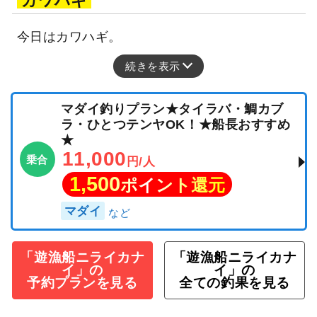
カワハギ
今日はカワハギ。
続きを表示
マダイ釣りプラン★タイラバ・鯛カブ
ラ・ひとつテンヤOK！★船長おすすめ
★
11,000
乗合
円/人
1,500
ポイント還元
マダイ
「遊漁船ニライカナ
「遊漁船ニライカナ
イ」の
イ」の
予約プランを見る
全ての釣果を見る