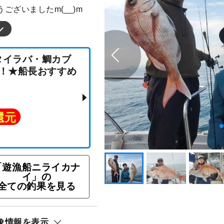
ございましたm(__)m
「遊漁船ニライカナ
イ」の
ン★タイラバ・鯛カブ
全ての釣果を見る
OK！★船長おすすめ
象情報を表示