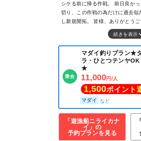
シケる前に帰る作戦。 前日良か
切り、この作戦の為だけに過去似
し新規開拓。 皆様、ありがとうござ
続きを表示
マダイ釣りプラ
ラ・ひとつテンヤ
「遊漁船ニライカナ
★
イ」の
11,000
予約プランを見る
乗合
円/人