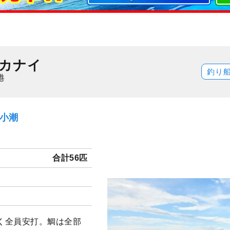
カナイ
釣り
港
）小潮
合計56匹
く全員安打。鯛は全部