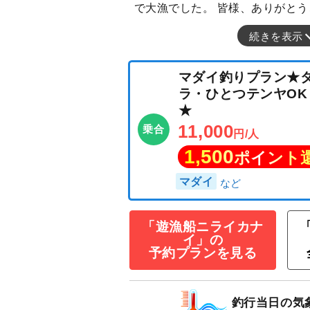
で大漁でした。 皆様、ありがとうご
続きを表示
マダイ釣りプラ
ラ・ひとつテンヤ
★
11,000
乗合
円/人
1,500
ポイン
「遊漁船ニライカナ
イ」の
マダイ
予約プランを見る
釣行当日の気