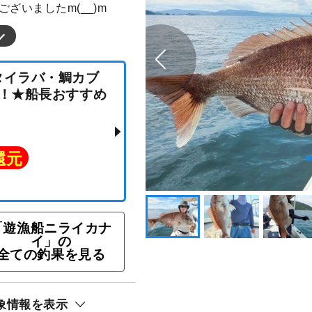
ざいましたm(__)m
ン★タイラバ・鯛カブ
OK！★船長おすすめ
ト還元
「遊漁船ニライカナ
イ」の
全ての釣果を見る
象情報を表示