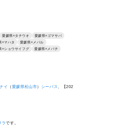
愛媛県×タチウオ
愛媛県×ゴマサバ
県×マハタ
愛媛県×メバル
県×ショウサイフグ
愛媛県×メバチ
ナイ
（
愛媛県
松山市
）
シーバス
、【202
ワラ
です。