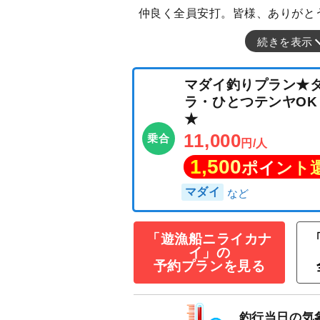
仲良く全員安打。皆様、ありがとう
続きを表示
「遊漁船ニライカナ
イ」の
マダイ釣りプラ
予約プランを見る
ラ・ひとつテンヤ
★
11,000
釣行当日の気
乗合