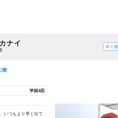
カナイ
釣り
港
大潮
竿頭4匹
で、いつもより早く出て