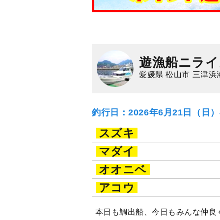
遊漁船ニライ
愛媛県 松山市 三津浜
釣行日：2026年6月21日（日
スズキ
マダイ
オオニベ
アコウ
本日も鯛出船、今日もみんな仲良