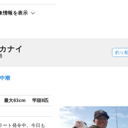
ト還元
象情報を表示
カナイ
釣り
港
）中潮
最大63cm
竿頭8匹
ラート発令中。今日も