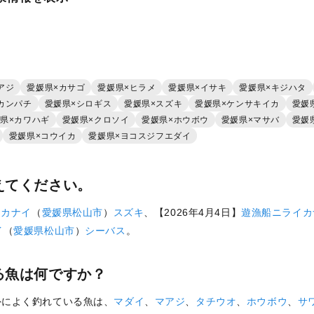
ト還元
アジ
愛媛県×カサゴ
愛媛県×ヒラメ
愛媛県×イサキ
愛媛県×キジハタ
カンパチ
愛媛県×シロギス
愛媛県×スズキ
愛媛県×ケンサキイカ
愛媛
県×カワハギ
愛媛県×クロソイ
愛媛県×ホウボウ
愛媛県×マサバ
愛媛
愛媛県×コウイカ
愛媛県×ヨコスジフエダイ
えてください。
イカナイ
（
愛媛県
松山市
）
スズキ
、【2026年4月4日】
遊漁船ニライカ
イ
（
愛媛県
松山市
）
シーバス
。
る魚は何ですか？
外によく釣れている魚は、
マダイ
、
マアジ
、
タチウオ
、
ホウボウ
、
サ