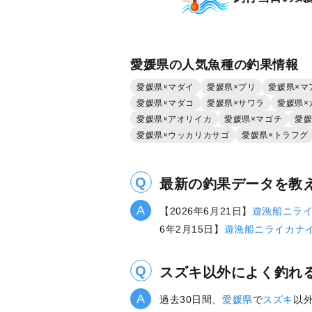
円/人
1,500
ポイン
マダイ
愛媛県の人気魚種の釣果情報
愛媛県×マダイ
愛媛県×ブリ
愛媛県×マ
愛媛県×マダコ
愛媛県×サワラ
愛媛県×
愛媛県×アオリイカ
愛媛県×マゴチ
愛媛
愛媛県×ウッカリカサゴ
愛媛県×トラフグ
最新の釣果データを教
【2026年6月21日】
遊漁船ニラ
6年2月15日】
遊漁船ニライカナ
スズキ以外によく釣れ
過去30日間、
愛媛県
で
スズキ
以