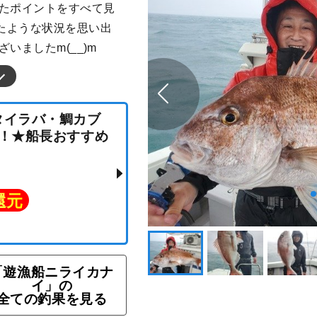
ったポイントをすべて見
たような状況を思い出
いましたm(__)m
ン★タイラバ・鯛カブ
OK！★船長おすすめ
「遊漁船ニライカナ
イ」の
全ての釣果を見る