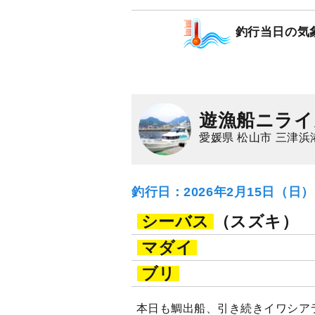
1,500
ポイン
釣行当日の気
マダイ
遊漁船ニライ
愛媛県 松山市 三津浜
釣行日：2026年2月15日（日
シーバス
（スズキ）
マダイ
ブリ
本日も鯛出船、引き続きイワシア