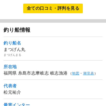
全ての口コミ・評判を見る
釣り船情報
釣り船名
まつげん丸
まつげんまる
所在地
福岡県 糸島市志摩岐志 岐志漁港
（
地図
・
潮見表
）
代表者
松元祐介
最寄インター