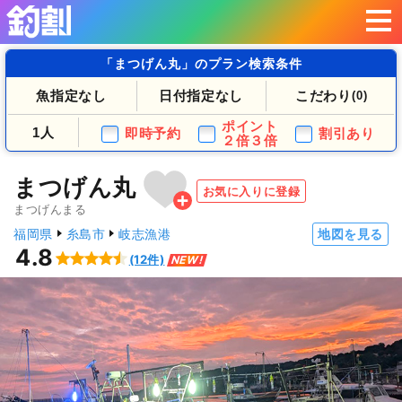
「まつげん丸」のプラン検索条件
魚指定なし
日付指定なし
こだわり
(0)
ポイント
1人
即時予約
割引あり
２倍３倍
まつげん丸
お気に入りに登録
まつげんまる
福岡県
糸島市
岐志漁港
地図を見る
4.8
(12件)
NEW!