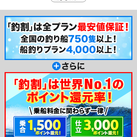
気軽に糸島の船釣りの魅力を体験出来ます♪ルアー
釣りをはじめ、人気の浮き流し釣りやイサキ狙いの
ズボ釣りなど、糸島ならではの釣りプランを取り揃
えてお待ちしています。また、慣れていない釣りも
のや、初めて船釣りにチャレンジする方でも安心し
て気軽に楽しんで貰えるように全力でサポート致し
ます！ぜひ、この機会に『まつげん丸』へ遊びにお
越しください。
釣り船からのメッセージ
皆さんはじめまして♪まつげん丸では、遊びに来
られたお客様を最大限おもてなし出来るよう毎日元
気に出船しています！慣れていない方や初めての方
は、遠慮せずに分からないことがあれば何でも聞い
てくださいね！一緒に楽しみましょう♪