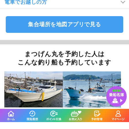
電車でお越しの方
集合場所を地図アプリで見る
まつげん丸を予約した人は
こんな釣り船も予約しています
松丸-伊崎漁港-
SeaDream
福岡市／伊崎漁港
糸島市／岐志漁港
4.8
4.4
(29件)
(12件)