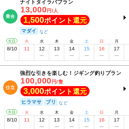
ナイトタイラバプラン
13,000
円/人
乗合
1,500
ポイント還元
マダイ
今日
火
水
木
金
土
日
月
8/10
11
12
13
14
15
16
17
強烈な引きを楽しむ！ジギング釣りプラン
100,000
円/隻
仕立
3,000
ポイント還元
ヒラマサ
ブリ
今日
火
水
木
金
土
日
月
8/10
11
12
13
14
15
16
17