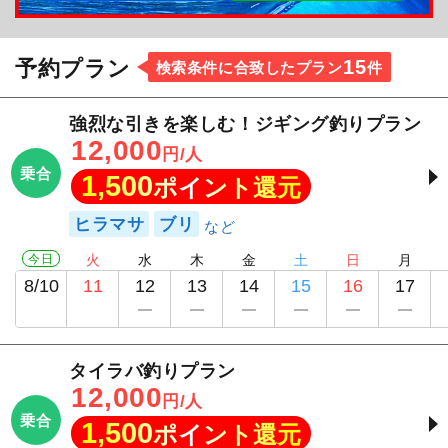
15
予約プラン
検索条件に合致したプラン
件
強烈な引きを楽しむ！ジギング釣りプラン
12,000
円/人
乗合
1,500
ポイント還元
ヒラマサ
ブリ
今日
火
水
木
金
土
日
月
8/10
11
12
13
14
15
16
17
タイラバ釣りプラン
12,000
円/人
乗合
1,500
ポイント還元