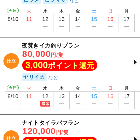
今日
火
水
木
金
土
日
月
8/10
11
12
13
14
15
16
17
夜焚きイカ釣りプラン
1
/
20
80,000
円/隻
仕立
3,000
ポイント還元
ヤリイカ
今日
火
水
木
金
土
日
月
8/10
11
12
13
14
15
16
17
満席
ナイトタイラバプラン
120,000
円/隻
仕立