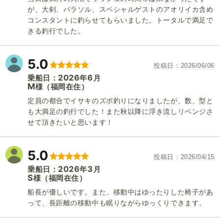
が、大剣、パラソル、スペシャルゲストのアオリイカ含め
コンスタントに釣らせてもらいました。トータルで満足で
きる釣行でした。
5.0
投稿日
2026/06/06
2026
6
乗船日：
年
月
M
（福岡在住）
様
定員の都合でイサキのズボ釣りになりましたが、数、型と
も大満足の釣行でした！また秋以降に浮き流しリベンジさ
せて頂きたいと思います！
5.0
投稿日
2026/04/15
2026
3
乗船日：
年
月
S
（福岡在住）
様
船長が優しいです。また、移動中はゆったりした椅子があ
って、長距離の移動中も眠りながらゆっくりできます。