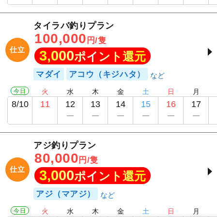
タイラバ釣りプラン
100,000
円/隻
仕立
3,000
ポイント還元
マダイ
アコウ（キジハタ）
今日
火
水
木
金
土
日
月
8/10
11
12
13
14
15
16
17
アジ釣りプラン
80,000
円/隻
仕立
3,000
ポイント還元
アジ（マアジ）
今日
火
水
木
金
土
日
月