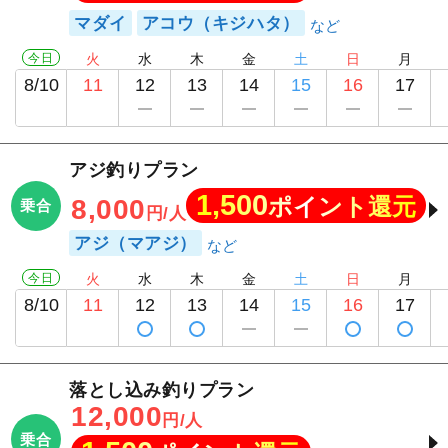
マダイ
アコウ（キジハタ）
今日
火
水
木
金
土
日
月
8/10
11
12
13
14
15
16
17
アジ釣りプラン
1,500
ポイント還元
8,000
乗合
円/人
アジ（マアジ）
今日
火
水
木
金
土
日
月
8/10
11
12
13
14
15
16
17
落とし込み釣りプラン
12,000
円/人
乗合