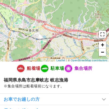
+
−
Leaflet
| ©
OpenStreetMap contributors
船着場
駐車場
集合場所
福岡県糸島市志摩岐志 岐志漁港
集合場所は船着場前になります。
お車でお越しの方