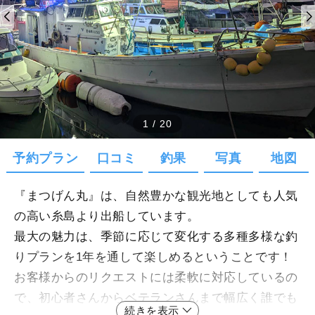
1
/
20
予約プラン
口コミ
釣果
写真
地図
『まつげん丸』は、自然豊かな観光地としても人気
の高い糸島より出船しています。
最大の魅力は、季節に応じて変化する多種多様な釣
りプランを1年を通して楽しめるということです！
お客様からのリクエストには柔軟に対応しているの
で、初心者さんからベテランさんまで幅広く誰でも
続きを表示