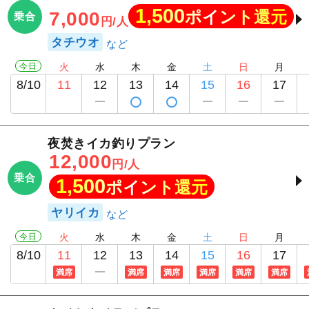
1,500
ポイント還元
7,000
乗合
円/人
タチウオ
今日
火
水
木
金
土
日
月
8/10
11
12
13
14
15
16
17
夜焚きイカ釣りプラン
12,000
円/人
乗合
1,500
ポイント還元
ヤリイカ
今日
火
水
木
金
土
日
月
8/10
11
12
13
14
15
16
17
満席
満席
満席
満席
満席
満席