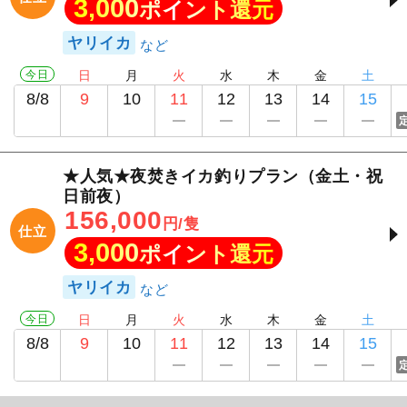
3,000
ポイント還元
ヤリイカ
今日
日
月
火
水
木
金
土
8/8
9
10
11
12
13
14
15
★人気★夜焚きイカ釣りプラン（金土・祝
日前夜）
156,000
円/隻
仕立
3,000
ポイント還元
ヤリイカ
今日
日
月
火
水
木
金
土
8/8
9
10
11
12
13
14
15