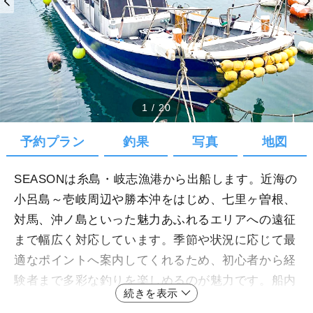
1
/
20
予約プラン
釣果
写真
地図
SEASONは糸島・岐志漁港から出船します。近海の
小呂島～壱岐周辺や勝本沖をはじめ、七里ヶ曽根、
対馬、沖ノ島といった魅力あふれるエリアへの遠征
まで幅広く対応しています。季節や状況に応じて最
適なポイントへ案内してくれるため、初心者から経
験者まで多彩な釣りを楽しめるのが魅力です。船内
続きを表示
には大型キャビンや冷暖房、エアコン2台に加え、