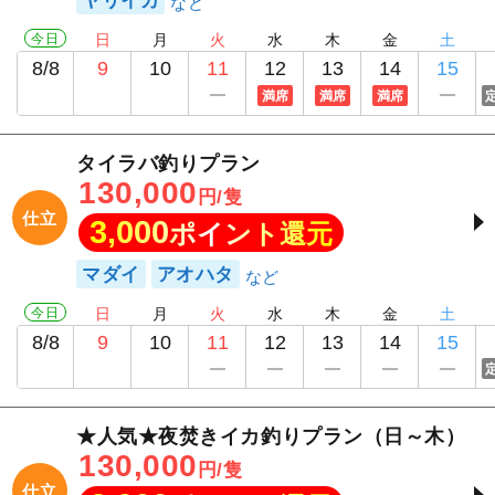
ヤリイカ
今日
日
月
火
水
木
金
土
8/8
9
10
11
12
13
14
15
満席
満席
満席
タイラバ釣りプラン
130,000
円/隻
仕立
3,000
ポイント還元
マダイ
アオハタ
今日
日
月
火
水
木
金
土
8/8
9
10
11
12
13
14
15
★人気★夜焚きイカ釣りプラン（日～木）
130,000
円/隻
仕立