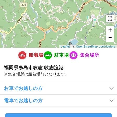
+
−
Leaflet
| ©
OpenStreetMap contributors
船着場
駐車場
集合場所
福岡県糸島市岐志 岐志漁港
集合場所は船着場前となります。
お車でお越しの方
電車でお越しの方