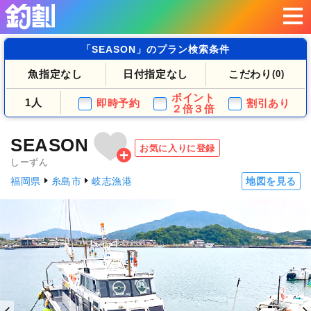
「SEASON」のプラン検索条件
魚指定なし
日付指定なし
こだわり
(0)
ポイント
1人
即時予約
割引あり
２倍３倍
SEASON
お気に入りに登録
しーずん
福岡県
糸島市
岐志漁港
地図を見る