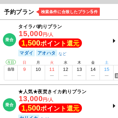
5
予約プラン
検索条件に合致したプラン
件
タイラバ釣りプラン
15,000
円/人
乗合
1,500
ポイント還元
マダイ
アオハタ
今日
日
月
火
水
木
金
土
8/8
9
10
11
12
13
14
15
★人気★夜焚きイカ釣りプラン
13,000
円/人
乗合
1,500
ポイント還元