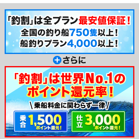
ポットや電子レンジも備わっており、長時間の釣行
でも快適に過ごせる環境が整っています。また、清
潔感のある個室トイレを完備しているため、女性や
お子様連れでも安心して利用できる点も嬉しいポイ
ント。レンタルタックルも用意されており、手ぶら
で気軽に本格的な船釣りに挑戦していただけます！
釣り船からのメッセージ
SEASONの船長、広田です。当船は初心者様も大
歓迎です！レンタルも御座いますので
道具をお持ちでない方もお気軽にご利用くださ
い！