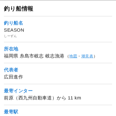
釣り船情報
釣り船名
SEASON
しーずん
所在地
福岡県 糸島市岐志 岐志漁港
（
地図
・
潮見表
）
代表者
広田進作
最寄インター
前原（西九州自動車道）から 11 km
最寄駅