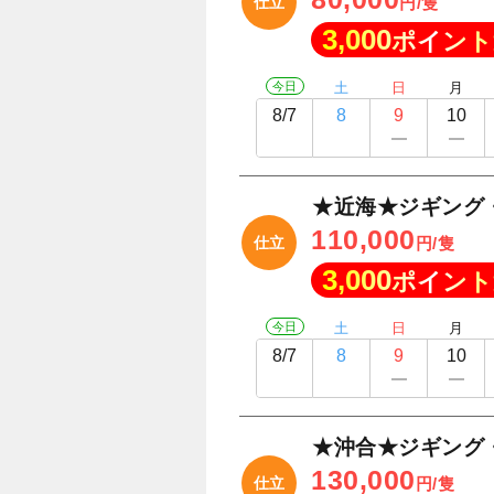
仕立
円/隻
3,000
ポイント
今日
土
日
月
8/7
8
9
10
★近海★ジギング
110,000
仕立
円/隻
3,000
ポイント
今日
土
日
月
8/7
8
9
10
★沖合★ジギング
130,000
仕立
円/隻