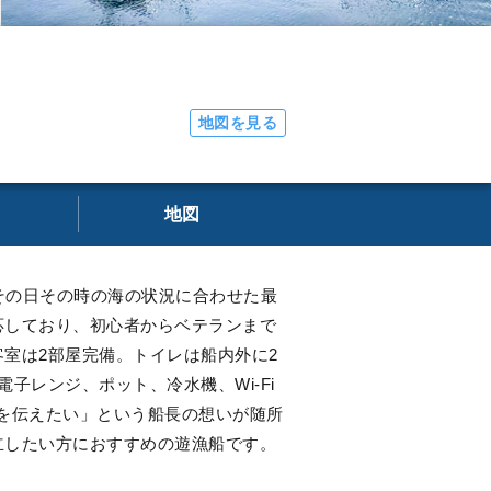
地図を見る
地図
その日その時の海の状況に合わせた最
応しており、初心者からベテランまで
室は2部屋完備。トイレは船内外に2
レンジ、ポット、冷水機、Wi-Fi
さを伝えたい」という船長の想いが随所
立したい方におすすめの遊漁船です。