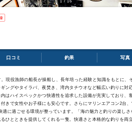
1
/
16
録
口コミ
釣果
写真
ます。現役漁師の船長が操船し、長年培った経験と知識をもとに、
ジギングやタイラバ、夜焚き、湾内タチウオなど幅広い釣りに対
内はハイスペックかつ快適性を追求した設備が充実しており、客
付きで女性やお子様にも安心です。さらにマリンエアコン2台、電子
行でも快適に過ごせる環境が整っています。「海の魅力と釣りの楽し
残るひとときを提供してくれる一隻。快適さと本格的な釣りを両