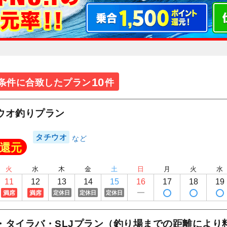
10
条件に合致したプラン
件
ウオ釣りプラン
タチウオ
還元
火
水
木
金
土
日
月
火
水
11
12
13
14
15
16
17
18
19
満席
満席
定休日
定休日
定休日
・タイラバ・SLJプラン（釣り場までの距離により