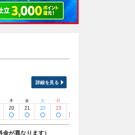
詳細を見る
木
金
土
日
月
火
水
木
20
21
22
23
24
25
26
27
満席
料金が異なります）