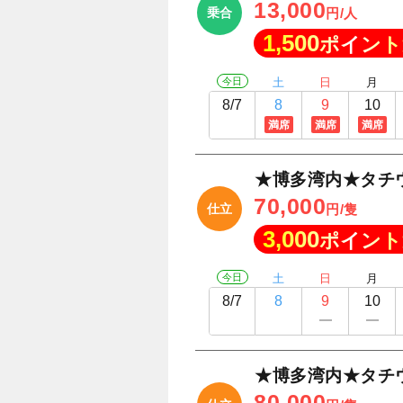
13,000
乗合
円/人
1,500
ポイント
今日
土
日
月
8/7
8
9
10
満席
満席
満席
★博多湾内★タチ
70,000
仕立
円/隻
3,000
ポイント
今日
土
日
月
8/7
8
9
10
★博多湾内★タチ
80,000