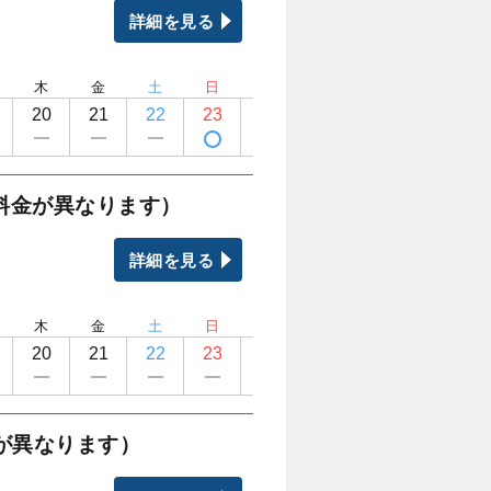
詳細を見る
木
金
土
日
月
火
水
木
20
21
22
23
24
25
26
27
料金が異なります）
詳細を見る
木
金
土
日
月
火
水
木
20
21
22
23
24
25
26
27
が異なります）