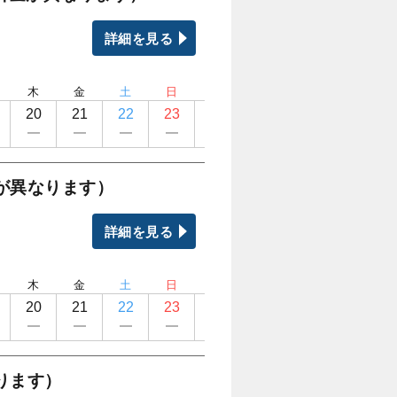
詳細を見る
木
金
土
日
月
火
水
木
20
21
22
23
24
25
26
27
が異なります）
詳細を見る
木
金
土
日
月
火
水
木
20
21
22
23
24
25
26
27
ります）