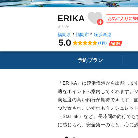
ERIKA
お気に入りに登
えりか
福岡県
福岡市
姪浜漁港
5.0
(1件)
NEW!
予約プラン
「ERIKA」は姪浜漁港から出船し
適なポイントへ案内してくれます。
満足度の高い釣行が期待できます。船
つ設置され、いずれもウォシュレット
（Starlink）など、長時間の釣
に感じられ、安全第一のもと、心に