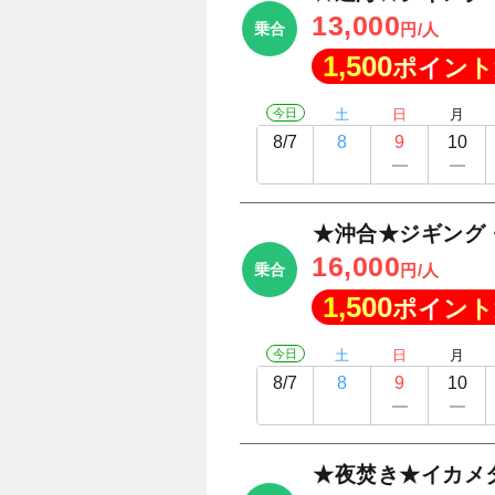
13,000
乗合
円/人
1,500
ポイント
今日
土
日
月
8/7
8
9
10
★沖合★ジギング
16,000
乗合
円/人
1,500
ポイント
今日
土
日
月
8/7
8
9
10
★夜焚き★イカメ