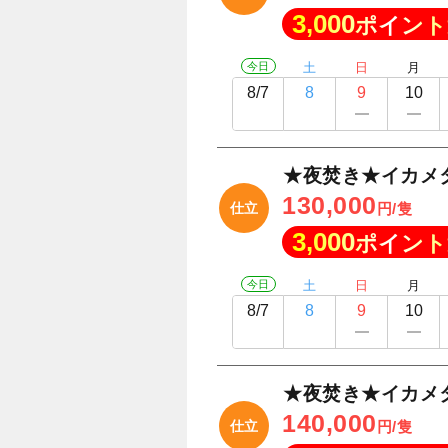
3,000
ポイント
今日
土
日
月
8/7
8
9
10
★夜焚き★イカメ
130,000
仕立
円/隻
3,000
ポイント
今日
土
日
月
8/7
8
9
10
★夜焚き★イカメ
140,000
仕立
円/隻