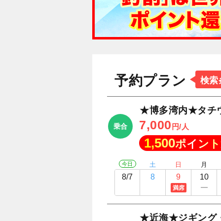
予約プラン
検索
★博多湾内★タチ
7,000
乗合
円/人
1,500
ポイント
今日
土
日
月
8/7
8
9
10
満席
★近海★ジギング