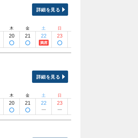
詳細を見る
木
金
土
日
月
火
水
木
20
21
22
23
24
25
26
27
満席
詳細を見る
木
金
土
日
月
火
水
木
20
21
22
23
24
25
26
27