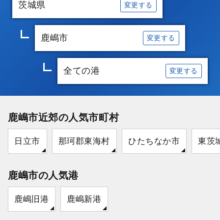
茨城県
変更する
鹿嶋市
変更する
全ての港
変更する
鹿嶋市近郊の人気市町村
日立市
那珂郡東海村
ひたちなか市
東茨
鹿嶋市の人気港
鹿嶋旧港
鹿嶋新港