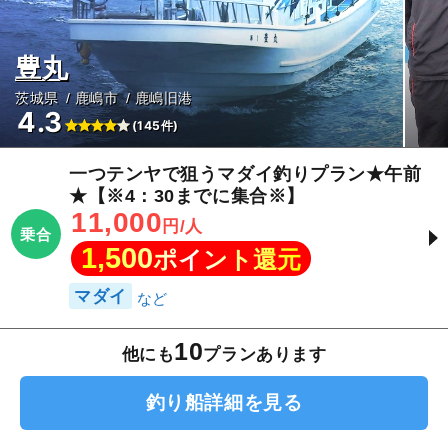
豊丸
茨城県
鹿嶋市
鹿嶋旧港
4.3
(145件)
一つテンヤで狙うマダイ釣りプラン★午前
★【※4：30までに集合※】
11,000
円/人
乗合
1,500
ポイント還元
マダイ
10
他にも
プランあります
釣り船詳細を見る