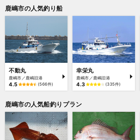
鹿嶋市の人気釣り船
不動丸
幸栄丸
鹿嶋市／鹿嶋旧港
鹿嶋市／鹿嶋旧港
4.5
4.3
(566件)
(335件)
鹿嶋市の人気船釣りプラン