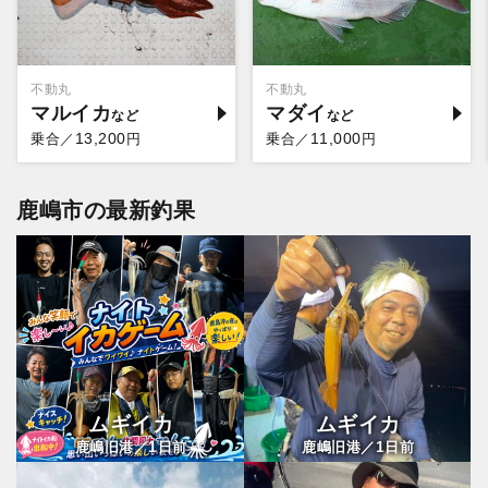
不動丸
不動丸
マルイカ
マダイ
13,200
11,000
乗合／
円
乗合／
円
鹿嶋市の最新釣果
ムギイカ
ムギイカ
1
1
鹿嶋旧港／
日前
鹿嶋旧港／
日前