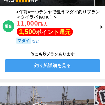
(68件)
●午前●一つテンヤで狙うマダイ釣りプラン
＜タイラバもOK！＞
11,000
円/人
乗合
1,500
ポイント還元
マダイ
6
他にも
プランあります
釣り船詳細を見る