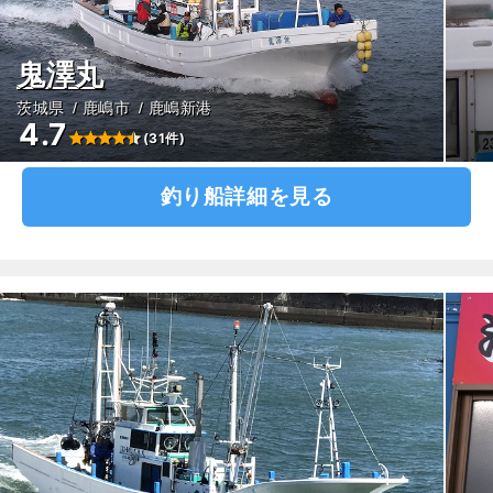
鬼澤丸
茨城県
鹿嶋市
鹿嶋新港
4.7
(31件)
釣り船詳細を見る