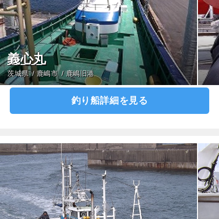
義心丸
茨城県
鹿嶋市
鹿嶋旧港
釣り船詳細を見る