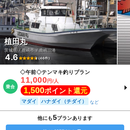
植田丸
茨城県
鹿嶋市
鹿嶋旧港
4.6
(46件)
◇午前◇テンマキ釣りプラン
11,000
円/人
乗合
1,500
ポイント還元
マダイ
ハナダイ（チダイ）
5
他にも
プランあります