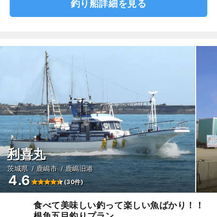
釣り船詳細を見る
利喜丸
茨城県
鹿嶋市
鹿嶋旧港
4.6
(30件)
食べて美味しい釣って楽しい魚ばかり！！
根魚五目釣りプラン