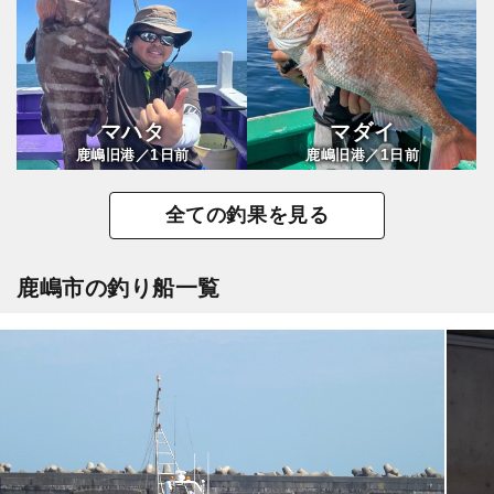
マハタ
マダイ
1
1
鹿嶋旧港／
日前
鹿嶋旧港／
日前
全ての釣果を見る
鹿嶋市の釣り船一覧