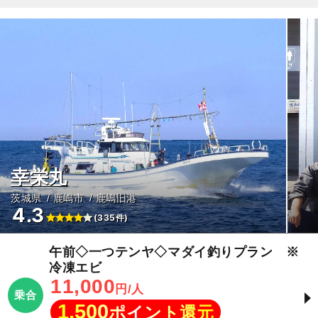
幸栄丸
茨城県
鹿嶋市
鹿嶋旧港
4.3
(335件)
午前◇一つテンヤ◇マダイ釣りプラン ※
冷凍エビ
11,000
円/人
乗合
1,500
ポイント還元