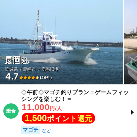
長岡丸
茨城県
鹿嶋市
鹿嶋旧港
4.7
(26件)
◇午前◇マゴチ釣りプラン＝ゲームフィッ
シングを楽しむ！＝
11,000
円/人
乗合
1,500
ポイント還元
マゴチ