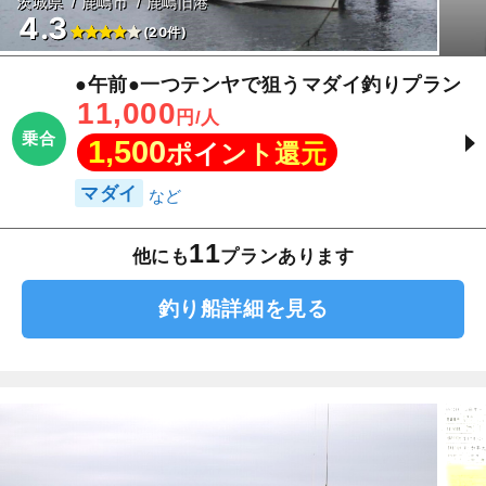
茨城県
鹿嶋市
鹿嶋旧港
4.3
(20件)
●午前●一つテンヤで狙うマダイ釣りプラン
11,000
円/人
乗合
1,500
ポイント還元
マダイ
11
他にも
プランあります
釣り船詳細を見る