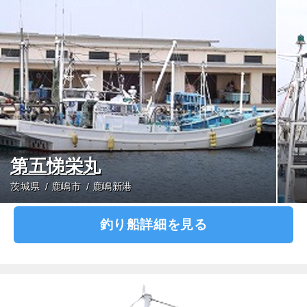
第五悌栄丸
茨城県
鹿嶋市
鹿嶋新港
釣り船詳細を見る