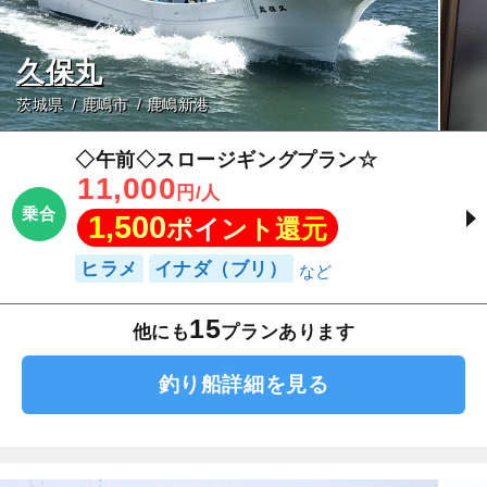
久保丸
茨城県
鹿嶋市
鹿嶋新港
◇午前◇スロージギングプラン☆
11,000
円/人
乗合
1,500
ポイント還元
ヒラメ
イナダ（ブリ）
15
他にも
プランあります
釣り船詳細を見る