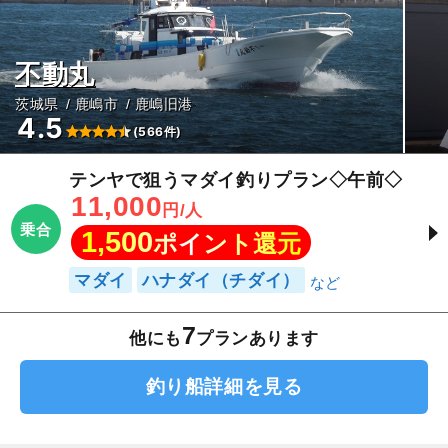
不動丸
茨城県
鹿嶋市
鹿嶋旧港
4.5
(566件)
テンヤで狙うマダイ釣りプラン◇午前◇
11,000
円/人
乗合
1,500
ポイント還元
マダイ
ハナダイ（チダイ）
7
他にも
プランあります
釣り船詳細を見る