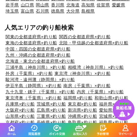
岩手県
山口県
岡山県
香川県
北海道
高知県
佐賀県
愛媛県
埼玉県
富山県
石川県
徳島県
大分県
島根県
人気エリアの釣り船検索
関東の全都道府県×釣り船
関西の全都道府県×釣り船
東海の全都道府県×釣り船
北陸・甲信越の全都道府県×釣り船
中国・四国の全都道府県×釣り船
九州・沖縄の全都道府県×釣り船
北海道・東北の全都道府県×釣り船
三浦半島（神奈川県）×釣り船
相模湾（神奈川県）×釣り船
外房（千葉県）×釣り船
東京湾（神奈川県）×釣り船
駿河湾・遠州灘（静岡県）×釣り船
伊豆半島（静岡県）×釣り船
南房（千葉県）×釣り船
九十九里・銚子（千葉県）×釣り船
内房（千葉県）×釣り船
東京湾奥（千葉県）×釣り船
福岡県×釣り船
和歌山県×釣り船
兵庫県×釣り船
茨城県×釣り船
東京都×釣り船
福井県×釣り船
大阪府×釣り船
広島県×釣り船
新潟県×釣り船
愛知県×釣り船
山形県×釣り船
三重県×釣り船
沖縄県×釣り船
宮城県×釣り船
京都府×釣り船
長崎県×釣り船
鳥取県×釣り船
福島県×釣り船
熊本県×釣り船
岡山県×釣り船
北海道 ×釣り船
山口県×釣り船
香川県×釣り船
鹿児島県×釣り船
岩手県×釣り船