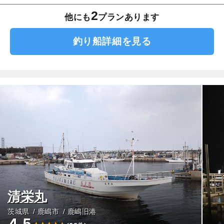
2
他にも
プランあります
釣り船詳細を見る
清栄丸
茨城県
鹿嶋市
鹿嶋旧港
4.5