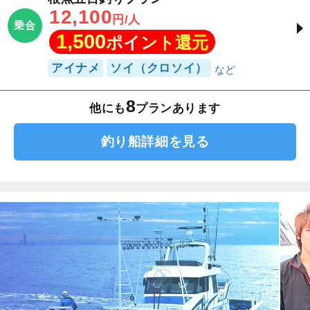
12,100
円/人
乗合
1,500
ポイント還元
アイナメ
ソイ（クロソイ）
8
他にも
プランあります
釣り船詳細を見る