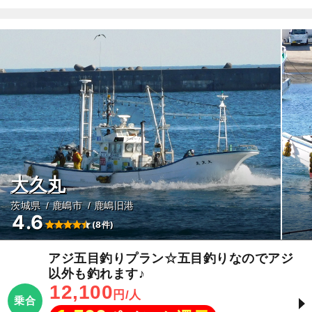
大久丸
茨城県
鹿嶋市
鹿嶋旧港
4.6
(8件)
アジ五目釣りプラン☆五目釣りなのでアジ
以外も釣れます♪
12,100
円/人
乗合