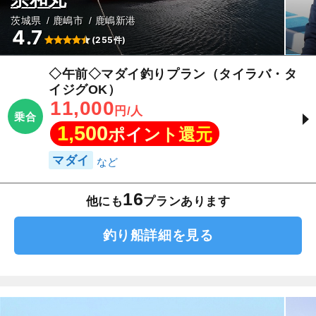
茨城県
鹿嶋市
鹿嶋新港
4.7
(255件)
◇午前◇マダイ釣りプラン（タイラバ・タ
イジグOK）
11,000
円/人
乗合
1,500
ポイント還元
マダイ
16
他にも
プランあります
釣り船詳細を見る