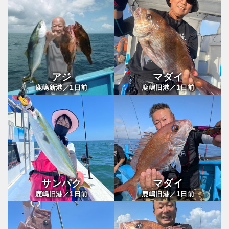
アジ
マダイ
1
1
鹿嶋新港／
日前
鹿嶋旧港／
日前
サンパク
マダイ
1
1
鹿嶋旧港／
日前
鹿嶋旧港／
日前