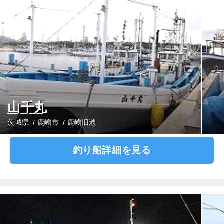
山千丸
茨城県
鹿嶋市
鹿嶋旧港
釣り船詳細を見る