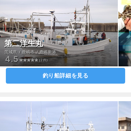
第二洋生丸
茨城県
鹿嶋市
鹿嶋新港
4.5
(2件)
釣り船詳細を見る