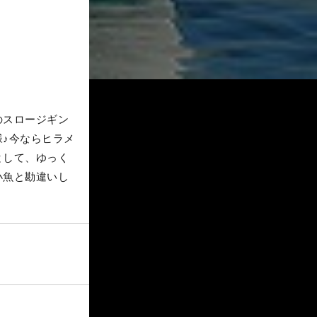
のスロージギン
♪今ならヒラメ
として、ゆっく
小魚と勘違いし