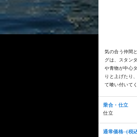
気の合う仲間
グは、スタン
や青物が中心
りと上げたり
て喰い付いて
乗合・仕立
仕立
通常価格（税