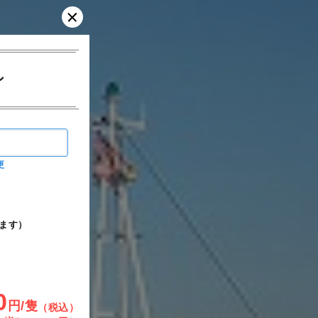
ン
更
ます）
0
円/隻
（税込）