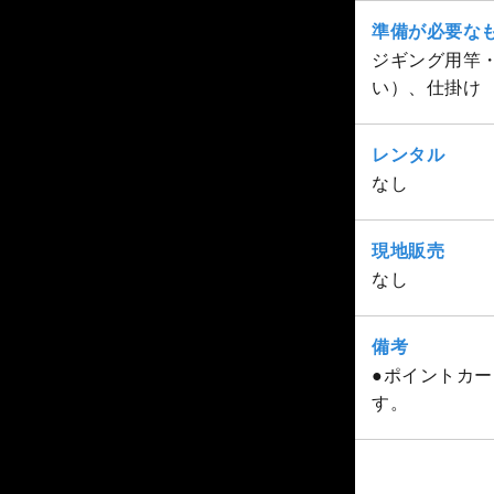
準備が必要な
ジギング用竿
い）、仕掛け
レンタル
なし
現地販売
なし
備考
●ポイントカー
す。