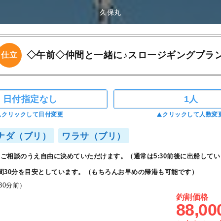
久保丸
◇午前◇仲間と一緒に♪スロージギングプラ
仕立
日付指定なし
1人
クリックして日付変更
クリックして人数変
ナダ（ブリ）
ワラサ（ブリ）
ご相談のうえ自由に決めていただけます。（通常は5:30前後に出船してい
間30分を目安としています。（もちろんお早めの帰港も可能です）
30分前）
釣割価格
88,00