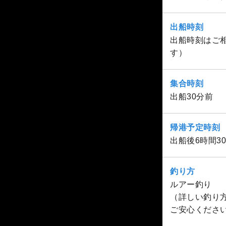
出船時刻
出船時刻はご相
す）
集合時刻
出船30分前
帰港予定時刻
出船後6時間
釣り方
ルアー釣り
（詳しい釣り
ご安心くださ