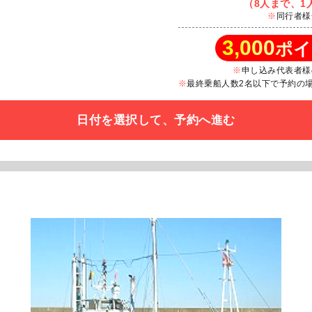
（8人まで、1人
同行者様
3,000
ポイ
申し込み代表者様
最終乗船人数2名以下で予約の場合
日付を選択して、予約へ進む