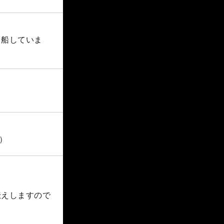
出船していま
）
伝えしますので