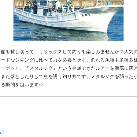
と船を貸し切って、リラックスして釣りを楽しみませんか？人気
ダードなジギングに比べて力を必要とせず、釣れる魚種も多種多様
ターゲット。『メタルジグ』という金属できたルアーを海底に落
、また落としたりして魚を誘う釣り方です。メタルジグを弱った
くる瞬間を狙います☆
込）