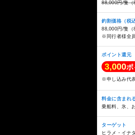
88,000円/隻
釣割価格（税
88,000円/隻
※同行者様全
ポイント還元
3,000
ポ
※申し込み代
料金に含まれ
乗船料、氷、
ターゲット
ヒラメ・イナ