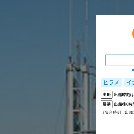
ヒラメ
イ
出船時刻は
出船
出船後6時
帰港
（集合時刻：出船