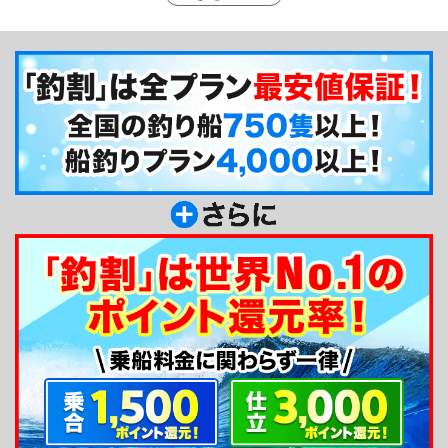
様子はまるで、魚の心が読めているかのよう…。も
ちろんお客様へも心遣いを忘れない船長は、皆さん
の心もギュッと掴んでしまいます。いつもニコニコ
と素敵な笑顔でお客様からの色々な質問に、優しく
丁寧に応えています。こんな素敵な船長がいる【久
保丸】なら、釣りのベテランも、初心者の方も、皆
さん安心して釣りを楽しめますね。
釣り船からのメッセージ
久保丸です、よろしくお願いします！鹿島港はた
くさんの釣り船で賑わっていますが、釣りに対する
気持ちは誰にも負けないつもりです！皆様に良い釣
果で喜んで頂くため、魚の事がなんでも分かる船長
でありたいと思っています。分からない事はなんで
も聞いてください☆