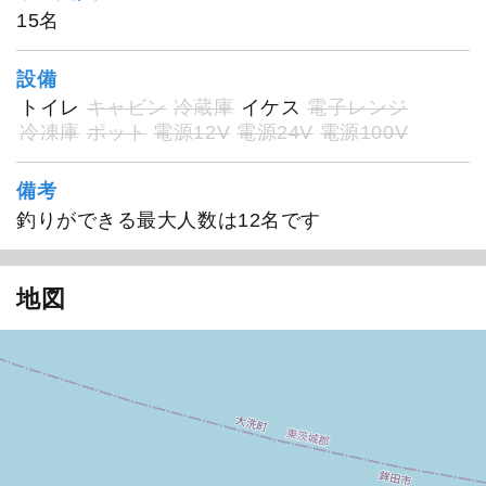
15名
設備
トイレ
キャビン
冷蔵庫
イケス
電子レンジ
冷凍庫
ポット
電源12V
電源24V
電源100V
備考
釣りができる最大人数は12名です
地図