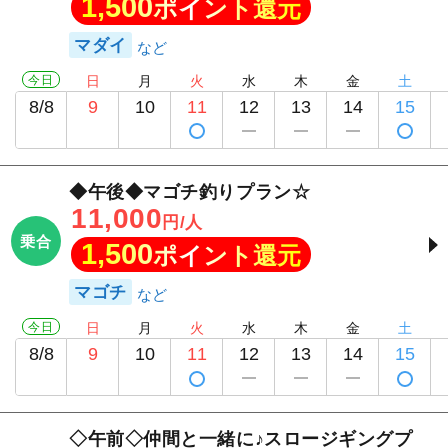
1,500
ポイント還元
マダイ
今日
日
月
火
水
木
金
土
8/8
9
10
11
12
13
14
15
◆午後◆マゴチ釣りプラン☆
11,000
円/人
乗合
1,500
ポイント還元
マゴチ
今日
日
月
火
水
木
金
土
8/8
9
10
11
12
13
14
15
◇午前◇仲間と一緒に♪スロージギングプ