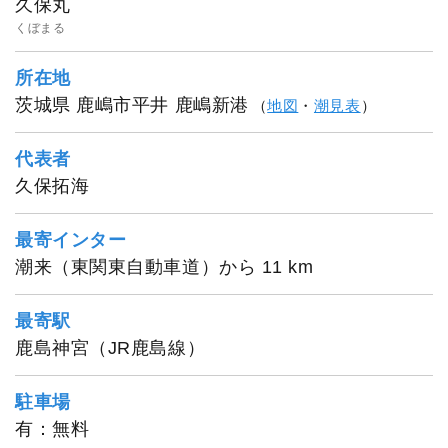
久保丸
くぼまる
所在地
茨城県 鹿嶋市平井 鹿嶋新港
（
地図
・
潮見表
）
代表者
久保拓海
最寄インター
潮来（東関東自動車道）から 11 km
最寄駅
鹿島神宮（JR鹿島線）
駐車場
有：無料