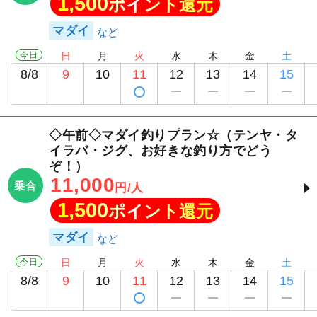
1,500
ポイント還元
マダイ
今日
日
月
火
水
木
金
土
8/8
9
10
11
12
13
14
15
◇午前◇マダイ釣りプラン☆（テンヤ・タ
イラバ・ジグ、お好きな釣り方でどう
ぞ！）
11,000
乗合
円/人
1,500
ポイント還元
マダイ
今日
日
月
火
水
木
金
土
8/8
9
10
11
12
13
14
15