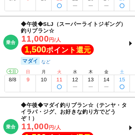
◆午後◆SLJ（スーパーライトジギング）
釣りプラン☆
11,000
円/人
乗合
1,500
ポイント還元
マダイ
今日
日
月
火
水
木
金
土
8/8
9
10
11
12
13
14
15
◆午後◆マダイ釣りプラン☆（テンヤ・タ
イラバ・ジグ、お好きな釣り方でどう
ぞ！）
11,000
乗合
円/人