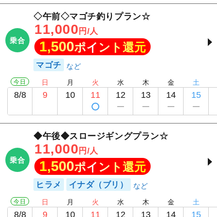
◇午前◇マゴチ釣りプラン☆
11,000
円/人
乗合
1,500
ポイント還元
マゴチ
今日
日
月
火
水
木
金
土
8/8
9
10
11
12
13
14
15
◆午後◆スロージギングプラン☆
11,000
円/人
乗合
1,500
ポイント還元
ヒラメ
イナダ（ブリ）
今日
日
月
火
水
木
金
土
8/8
9
10
11
12
13
14
15