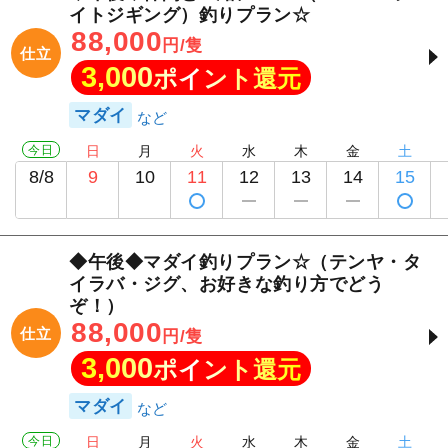
イトジギング）釣りプラン☆
88,000
円/隻
仕立
3,000
ポイント還元
マダイ
今日
日
月
火
水
木
金
土
8/8
9
10
11
12
13
14
15
◆午後◆マダイ釣りプラン☆（テンヤ・タ
イラバ・ジグ、お好きな釣り方でどう
ぞ！）
88,000
仕立
円/隻
3,000
ポイント還元
マダイ
今日
日
月
火
水
木
金
土