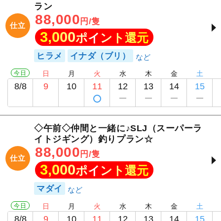
ラン
88,000
円/隻
仕立
3,000
ポイント還元
ヒラメ
イナダ（ブリ）
今日
日
月
火
水
木
金
土
8/8
9
10
11
12
13
14
15
◇午前◇仲間と一緒に♪SLJ（スーパーラ
イトジギング）釣りプラン☆
88,000
円/隻
仕立
3,000
ポイント還元
マダイ
今日
日
月
火
水
木
金
土
8/8
9
10
11
12
13
14
15