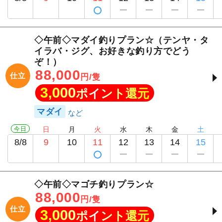
◇午前◇マダイ釣りプラン☆（テンヤ・タ
イラバ・ジグ、お好きな釣り方でどう
ぞ！）
88,000
仕立
円/隻
3,000
ポイント還元
マダイ
今日
日
月
火
水
木
金
土
8/8
9
10
11
12
13
14
15
◇午前◇マゴチ釣りプラン☆
1
/
20
88,000
円/隻
仕立
3,000
ポイント還元