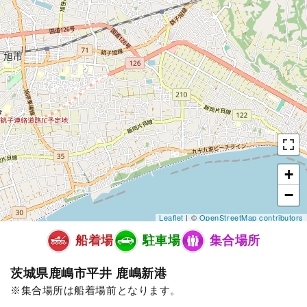
+
−
Leaflet
| ©
OpenStreetMap contributors
船着場
駐車場
集合場所
茨城県鹿嶋市平井 鹿嶋新港
集合場所は船着場前となります。