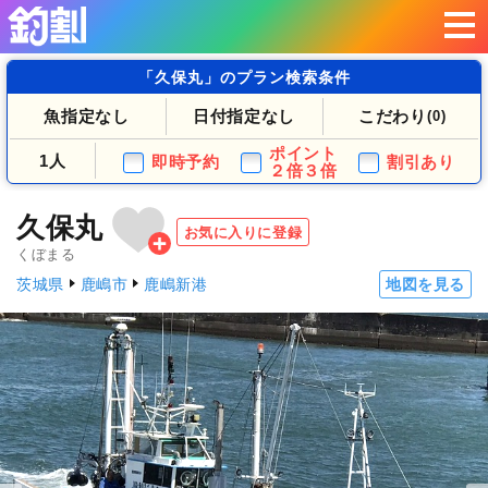
「久保丸」のプラン検索条件
魚指定なし
日付指定なし
こだわり
(0)
ポイント
1人
即時予約
割引あり
２倍３倍
久保丸
お気に入りに登録
くぼまる
茨城県
鹿嶋市
鹿嶋新港
地図を見る