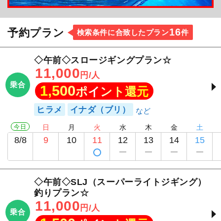
16
予約プラン
検索条件に合致したプラン
件
◇午前◇スロージギングプラン☆
11,000
円/人
乗合
1,500
ポイント還元
ヒラメ
イナダ（ブリ）
今日
日
月
火
水
木
金
土
8/8
9
10
11
12
13
14
15
◇午前◇SLJ（スーパーライトジギング）
釣りプラン☆
11,000
円/人
乗合