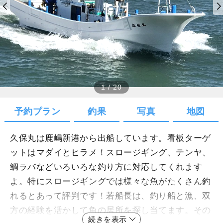
1
/
20
予約プラン
釣果
写真
地図
久保丸は鹿嶋新港から出船しています。看板ターゲ
ットはマダイとヒラメ！スロージギング、テンヤ、
鯛ラバなどいろいろな釣り方に対応してくれます
よ。特にスロージギングでは様々な魚がたくさん釣
れるとあって評判です！若船長は、釣り船と漁、双
方の経験を活かして魚の居所を探し当てます。その
続きを表示