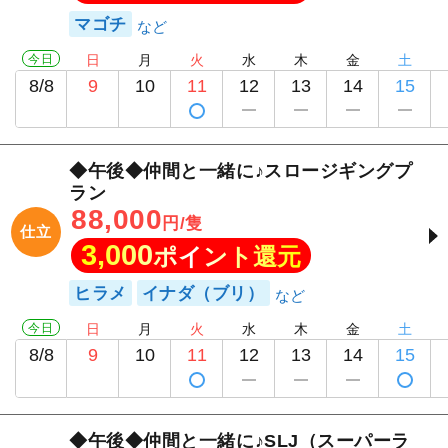
マゴチ
今日
日
月
火
水
木
金
土
8/8
9
10
11
12
13
14
15
◆午後◆仲間と一緒に♪スロージギングプ
ラン
88,000
円/隻
仕立
3,000
ポイント還元
ヒラメ
イナダ（ブリ）
今日
日
月
火
水
木
金
土
8/8
9
10
11
12
13
14
15
久保丸
◆午後◆仲間と一緒に♪SLJ（スーパーラ