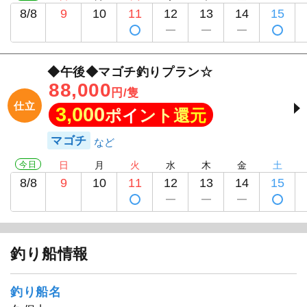
8/8
9
10
11
12
13
14
15
◆午後◆マゴチ釣りプラン☆
88,000
円/隻
仕立
3,000
ポイント還元
マゴチ
今日
日
月
火
水
木
金
土
8/8
9
10
11
12
13
14
15
釣り船情報
釣り船名