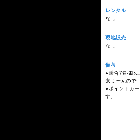
レンタル
なし
現地販売
なし
備考
●乗合7名様
来ませんので
●ポイントカー
す。