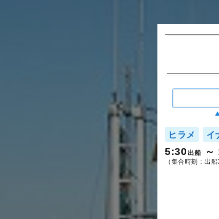
ヒラメ
イ
5:30
出船
（集合時刻：出船