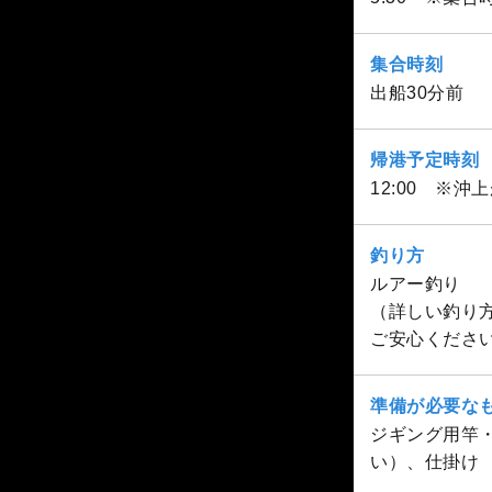
集合時刻
出船30分前
帰港予定時刻
12:00 ※沖
釣り方
ルアー釣り
（詳しい釣り
ご安心くださ
準備が必要な
ジギング用竿
い）、仕掛け