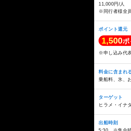
11,000円/人
※同行者様全
ポイント還元
1,500
ポ
※申し込み代
料金に含まれ
乗船料、氷、
ターゲット
ヒラメ・イナ
出船時刻
5:30 ※集合