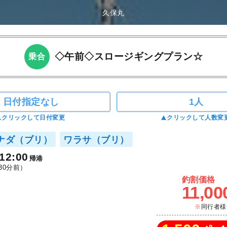
久保丸
◇午前◇スロージギングプラン☆
乗合
日付指定なし
1人
クリックして日付変更
クリックして人数変
ナダ（ブリ）
ワラサ（ブリ）
12:00
帰港
30分前）
釣割価格
11,00
同行者様