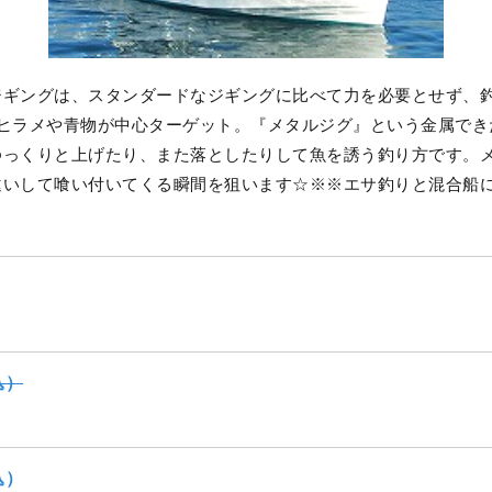
ジギングは、スタンダードなジギングに比べて力を必要とせず、
らヒラメや青物が中心ターゲット。『メタルジグ』という金属でき
ゆっくりと上げたり、また落としたりして魚を誘う釣り方です。
違いして喰い付いてくる瞬間を狙います☆※※エサ釣りと混合船
込）
込）