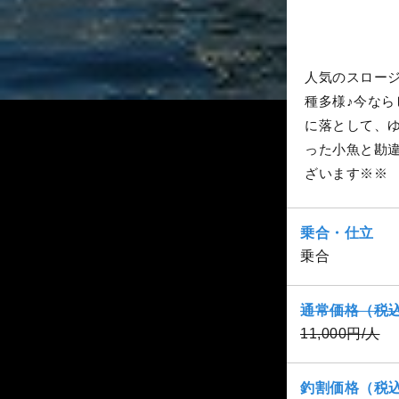
人気のスロー
種多様♪今な
に落として、
った小魚と勘
ざいます※※
乗合・仕立
乗合
通常価格（税
11,000円/人
釣割価格（税