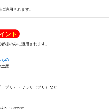
員に適用されます。
イント
表者様のみに適用されます。
るもの
お土産
ダ（ブリ）・ワラサ（ブリ）など
時刻5：00です。