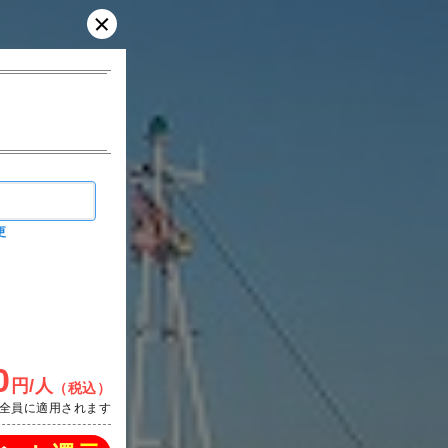
更
0
円/人
（税込）
全員に適用されます