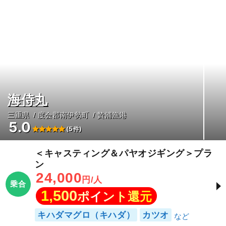
海侍丸
三重県
度会郡南伊勢町
贄浦漁港
5.0
(5件)
＜キャスティング＆パヤオジギング＞プラ
ン
24,000
円/人
乗合
1,500
ポイント還元
キハダマグロ（キハダ）
カツオ