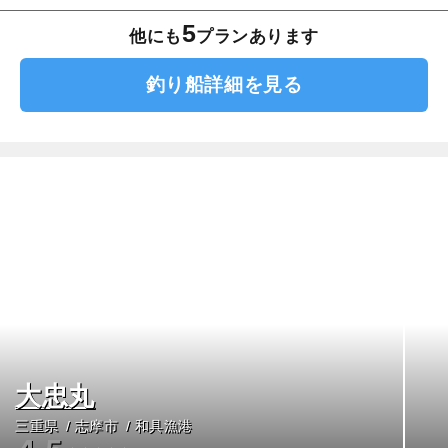
5
他にも
プランあります
釣り船詳細を見る
大忠丸
三重県
志摩市
和具漁港