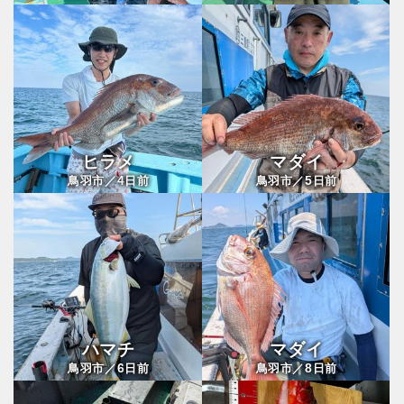
ヒラメ
マダイ
4
5
鳥羽市／
日前
鳥羽市／
日前
ハマチ
マダイ
6
8
鳥羽市／
日前
鳥羽市／
日前