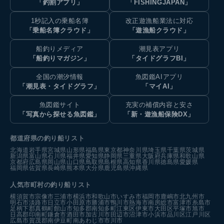
「釣割アプリ」
「FISHINGJAPAN」
1秒記入の乗船名簿
改正遊漁船業法に対応
「乗船名簿クラウド」
「遊漁船クラウド」
船釣りメディア
潮見表アプリ
「船釣りマガジン」
「タイドグラフBI」
全国の潮汐情報
魚図鑑AIアプリ
「潮見表・タイドグラフ」
「マイAI」
魚図鑑サイト
充実の補償内容と安さ
「写真から探せる魚図鑑」
「新・遊漁船保険DX」
都道府県の釣り船リスト
北海道
岩手県
宮城県
山形県
福島県
東京都
神奈川県
埼玉県
千葉県
茨城県
新潟県
富山県
石川県
福井県
愛知県
静岡県
三重県
大阪府
兵庫県
和歌山県
京都府
広島県
岡山県
山口県
鳥取県
島根県
高知県
香川県
徳島県
愛媛県
福岡県
佐賀県
長崎県
熊本県
大分県
鹿児島県
沖縄県
人気市町村の釣り船リスト
横須賀市
宗像市
三浦市
横浜市
和歌山市
いすみ市
福岡市
鹿嶋市
北九州市
明石市
淡路市
日立市
小田原市
勝浦市
鴨川市
熱海市
南房総市
富津市
糸島市
足柄下郡真鶴町
館山市
知多郡南知多町
江東区
伊東市
大田区
平塚市
旭市
日高郡印南町
鎌倉市
酒田市
加古川市
田辺市
沼津市
小浜市
品川区
江戸川区
広島市
賀茂郡南伊豆町
南あわじ市
市川市