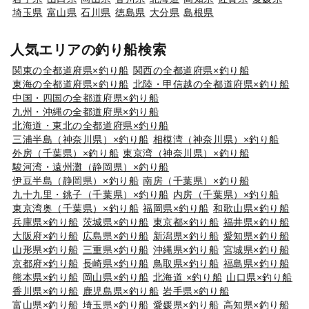
埼玉県
富山県
石川県
徳島県
大分県
島根県
人気エリアの釣り船検索
関東の全都道府県×釣り船
関西の全都道府県×釣り船
東海の全都道府県×釣り船
北陸・甲信越の全都道府県×釣り船
中国・四国の全都道府県×釣り船
九州・沖縄の全都道府県×釣り船
北海道・東北の全都道府県×釣り船
三浦半島（神奈川県）×釣り船
相模湾（神奈川県）×釣り船
外房（千葉県）×釣り船
東京湾（神奈川県）×釣り船
駿河湾・遠州灘（静岡県）×釣り船
伊豆半島（静岡県）×釣り船
南房（千葉県）×釣り船
九十九里・銚子（千葉県）×釣り船
内房（千葉県）×釣り船
東京湾奥（千葉県）×釣り船
福岡県×釣り船
和歌山県×釣り船
兵庫県×釣り船
茨城県×釣り船
東京都×釣り船
福井県×釣り船
大阪府×釣り船
広島県×釣り船
新潟県×釣り船
愛知県×釣り船
山形県×釣り船
三重県×釣り船
沖縄県×釣り船
宮城県×釣り船
京都府×釣り船
長崎県×釣り船
鳥取県×釣り船
福島県×釣り船
熊本県×釣り船
岡山県×釣り船
北海道 ×釣り船
山口県×釣り船
香川県×釣り船
鹿児島県×釣り船
岩手県×釣り船
富山県×釣り船
埼玉県×釣り船
愛媛県×釣り船
高知県×釣り船