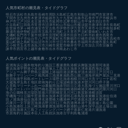
人気市町村の潮見表・タイドグラフ
明石市
浜松市
糸島市
長崎市
周防大島町
広島市
和歌山市
鳴門市
富津市
下関市
北九州市
木更津市
姫路市
九十九里町
淡路市
石巻市
平戸市
横浜市
神戸市
江戸川区
名古屋市
呉市
延岡市
志摩市
館山市
平塚市
四日市市
小豆島町
江田島市
常滑市
沼津市
松山市
福山市
横須賀市
唐津市
津市
長島町
佐世保市
茅ヶ崎市
浦安市
宮古島市
伊勢市
伊万里市
天草市
今治市
南知多町
勝浦市
南伊勢町
浜田市
五島市
大洗町
上天草市
芦北町
愛南町
いわき市
大磯町
長門市
千葉市
焼津市
亘理町
境港市
田原市
臼杵市
鈴鹿市
西尾市
恩納村
銚子市
仙台市
八戸市
芦屋町
光市
舞鶴市
行橋市
碧南市
西海市
高松市
葉山町
徳之島町
気仙沼市
市川市
廿日市市
桑名市
福岡市
赤穂市
屋久島町
苫小牧市
玉名市
糸魚川市
川崎市
尾鷲市
柳井市
宇土市
加古川市
宗像市
諫早市
西宮市
上越市
倉敷市
出水市
南あわじ市
人気ポイントの潮見表・タイドグラフ
若洲海浜公園
本牧海釣り施設
三番瀬
鹿島港
横浜
舞阪漁港
那珂湊港
豊浜漁港
宇野港
小名浜港
貝塚人工島
加太漁港
大津港
葛西海浜公園
アジュール舞子
野島公園
閖上港
福田港
須磨海岸
清水港
旧江戸川河口
新舞子マリンパーク
相馬港
三池港
東扇島西公園
三浦海岸
南芦屋浜
二見港
片貝漁港
平和島ボートレース場
野北漁港
相模川河口
大洗マリーナ
若松
大蔵海岸
玉島Ｅ地区
碧南海釣り広場
波崎新漁港
木曽川河口
呼子港
八景島マリーナ
ふれーゆ裏
飯岡漁港
羽田
日立港
大黒海づり施設
豊川河口
千葉ポートパーク
関門橋
名護漁港
御前崎港
師崎港
天神崎
阿武隈川河口
海の公園
検見川堤防
筑後川昇開橋
室見川河口
敦賀新港
横須賀
平磯海づり公園
牛窓港
垂水漁港
本渡港
明石港
鳥取港
東幡豆漁港
佐伯港
田ノ浦漁港
仙台漁港
津名港
豊橋
大磯港
神戸空港親水護岸
木更津港
武庫川一文字
新宮漁港
吉野川河口
三角西港
洲本港
千葉港
城ヶ島公園
小島漁港
吹上浜
三崎漁港
妻鹿漁港
熊本新港
館山港
牛深
宇品波止場公園
志賀島漁港
大三島フィッシングパーク
網干港
新仁尾港
片瀬漁港
市原海釣り施設
本荘人工島
姪浜漁港
古宇利島
亀浦港