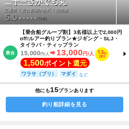
二十一さかぐち丸
三重県
度会郡南伊勢町
迫間浦
5.0
(3件)
【乗合船グループ割】3名様以上で2,000円
off!ルアー釣りプラン★ジギング・SLJ・
タイラバ・ティップラン
13,000
13
15,000
乗合
%
円/人
円/人
OFF
1,500
ポイント還元
ワラサ（ブリ）
マダイ
15
他にも
プランあります
釣り船詳細を見る