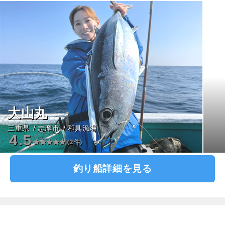
大山丸
三重県
志摩市
和具漁港
4.5
(2件)
釣り船詳細を見る