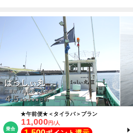
はっしぃ丸
三重県
鳥羽市
石鏡漁港
4.5
(2件)
★午前便★＜タイラバ＞プラン
11,000
円/人
乗合
1,500
ポイント還元