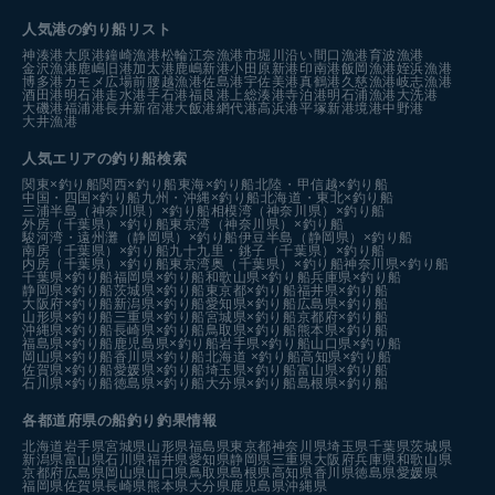
人気港の釣り船リスト
神湊港
大原港
鐘崎漁港
松輪江奈漁港
市堀川沿い
間口漁港
育波漁港
金沢漁港
鹿嶋旧港
加太港
鹿嶋新港
小田原新港
印南港
飯岡漁港
姪浜漁港
博多港カモメ広場前
腰越漁港
佐島港
宇佐美港
真鶴港
久慈漁港
岐志漁港
酒田港
明石港
走水港
手石港
福良港
上総湊港
寺泊港
明石浦漁港
大洗港
大磯港
福浦港
長井新宿港
大飯港
網代港
高浜港
平塚新港
境港中野港
大井漁港
人気エリアの釣り船検索
関東×釣り船
関西×釣り船
東海×釣り船
北陸・甲信越×釣り船
中国・四国×釣り船
九州・沖縄×釣り船
北海道・東北×釣り船
三浦半島（神奈川県）×釣り船
相模湾（神奈川県）×釣り船
外房（千葉県）×釣り船
東京湾（神奈川県）×釣り船
駿河湾・遠州灘（静岡県）×釣り船
伊豆半島（静岡県）×釣り船
南房（千葉県）×釣り船
九十九里・銚子（千葉県）×釣り船
内房（千葉県）×釣り船
東京湾奥（千葉県）×釣り船
神奈川県×釣り船
千葉県×釣り船
福岡県×釣り船
和歌山県×釣り船
兵庫県×釣り船
静岡県×釣り船
茨城県×釣り船
東京都×釣り船
福井県×釣り船
大阪府×釣り船
新潟県×釣り船
愛知県×釣り船
広島県×釣り船
山形県×釣り船
三重県×釣り船
宮城県×釣り船
京都府×釣り船
沖縄県×釣り船
長崎県×釣り船
鳥取県×釣り船
熊本県×釣り船
福島県×釣り船
鹿児島県×釣り船
岩手県×釣り船
山口県×釣り船
岡山県×釣り船
香川県×釣り船
北海道 ×釣り船
高知県×釣り船
佐賀県×釣り船
愛媛県×釣り船
埼玉県×釣り船
富山県×釣り船
石川県×釣り船
徳島県×釣り船
大分県×釣り船
島根県×釣り船
各都道府県の船釣り釣果情報
北海道
岩手県
宮城県
山形県
福島県
東京都
神奈川県
埼玉県
千葉県
茨城県
新潟県
富山県
石川県
福井県
愛知県
静岡県
三重県
大阪府
兵庫県
和歌山県
京都府
広島県
岡山県
山口県
鳥取県
島根県
高知県
香川県
徳島県
愛媛県
福岡県
佐賀県
長崎県
熊本県
大分県
鹿児島県
沖縄県