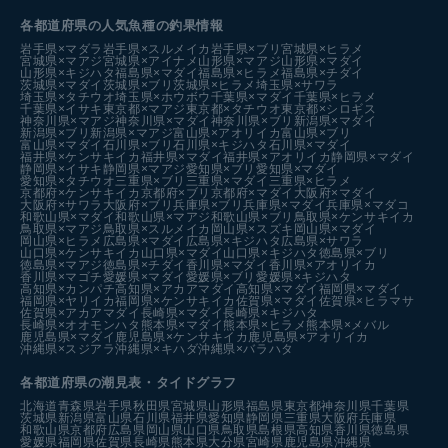
各都道府県の人気魚種の釣果情報
岩手県×マダラ
岩手県×スルメイカ
岩手県×ブリ
宮城県×ヒラメ
宮城県×マアジ
宮城県×アイナメ
山形県×マアジ
山形県×マダイ
山形県×キジハタ
福島県×マダイ
福島県×ヒラメ
福島県×チダイ
茨城県×マダイ
茨城県×ブリ
茨城県×ヒラメ
埼玉県×サワラ
埼玉県×タチウオ
埼玉県×ホウボウ
千葉県×マダイ
千葉県×ヒラメ
千葉県×イサキ
東京都×マアジ
東京都×タチウオ
東京都×シロギス
神奈川県×マアジ
神奈川県×マダイ
神奈川県×ブリ
新潟県×マダイ
新潟県×ブリ
新潟県×マアジ
富山県×アオリイカ
富山県×ブリ
富山県×マダイ
石川県×ブリ
石川県×キジハタ
石川県×マダイ
福井県×ケンサキイカ
福井県×マダイ
福井県×アオリイカ
静岡県×マダイ
静岡県×イサキ
静岡県×マアジ
愛知県×ブリ
愛知県×マダイ
愛知県×タチウオ
三重県×ブリ
三重県×マダイ
三重県×ヒラメ
京都府×ケンサキイカ
京都府×ブリ
京都府×マダイ
大阪府×マダイ
大阪府×サワラ
大阪府×ブリ
兵庫県×ブリ
兵庫県×マダイ
兵庫県×マダコ
和歌山県×マダイ
和歌山県×マアジ
和歌山県×ブリ
鳥取県×ケンサキイカ
鳥取県×マアジ
鳥取県×スルメイカ
岡山県×スズキ
岡山県×マダイ
岡山県×ヒラメ
広島県×マダイ
広島県×キジハタ
広島県×サワラ
山口県×ケンサキイカ
山口県×マダイ
山口県×キジハタ
徳島県×ブリ
徳島県×マアジ
徳島県×チダイ
香川県×マダイ
香川県×アオリイカ
香川県×マゴチ
愛媛県×マダイ
愛媛県×ブリ
愛媛県×キジハタ
高知県×カンパチ
高知県×アカアマダイ
高知県×マダイ
福岡県×マダイ
福岡県×ヤリイカ
福岡県×ケンサキイカ
佐賀県×マダイ
佐賀県×ヒラマサ
佐賀県×アカアマダイ
長崎県×マダイ
長崎県×キジハタ
長崎県×オオモンハタ
熊本県×マダイ
熊本県×ヒラメ
熊本県×メバル
鹿児島県×マダイ
鹿児島県×ケンサキイカ
鹿児島県×アオリイカ
沖縄県×スジアラ
沖縄県×キハダ
沖縄県×バラハタ
各都道府県の潮見表
・タイドグラフ
北海道
青森県
岩手県
秋田県
宮城県
山形県
福島県
東京都
神奈川県
千葉県
茨城県
新潟県
富山県
石川県
福井県
愛知県
静岡県
三重県
大阪府
兵庫県
和歌山県
京都府
広島県
岡山県
山口県
鳥取県
島根県
高知県
香川県
徳島県
愛媛県
福岡県
佐賀県
長崎県
熊本県
大分県
宮崎県
鹿児島県
沖縄県