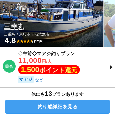
三幸丸
三重県
鳥羽市
石鏡漁港
4.8
(12件)
◇午前◇マアジ釣りプラン
11,000
円/人
乗合
1,500
ポイント還元
マアジ
13
他にも
プランあります
釣り船詳細を見る