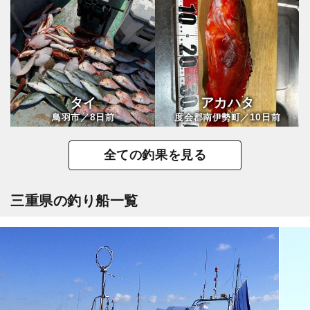
タイ
アカハタ
8
10
鳥羽市／
日前
度会郡南伊勢町／
日前
全ての釣果を見る
三重県の釣り船一覧