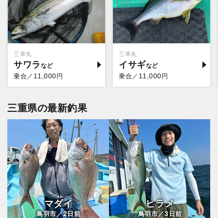
三幸丸
三幸丸
サワラ
イサギ
11,000
11,000
乗合／
円
乗合／
円
三重県の最新釣果
マダイ
ヒラメ
2
3
鳥羽市／
日前
鳥羽市／
日前