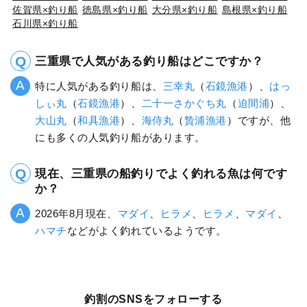
佐賀県×釣り船
徳島県×釣り船
大分県×釣り船
島根県×釣り船
石川県×釣り船
三重県で人気がある釣り船はどこですか？
特に人気がある釣り船は、
三幸丸
（
石鏡漁港
）、
はっ
しぃ丸
（
石鏡漁港
）、
二十一さかぐち丸
（
迫間浦
）、
大山丸
（
和具漁港
）、
海侍丸
（
贄浦漁港
）ですが、他
にも多くの人気釣り船があります。
現在、三重県の船釣りでよく釣れる魚は何です
か？
2026年8月現在、
マダイ
、
ヒラメ
、
ヒラメ
、
マダイ
、
ハマチ
などがよく釣れているようです。
釣割のSNSをフォローする