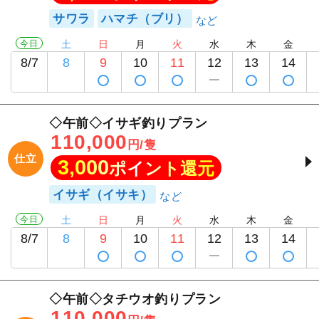
サワラ
ハマチ（ブリ）
今日
土
日
月
火
水
木
金
8/7
8
9
10
11
12
13
14
◇午前◇イサギ釣りプラン
110,000
円/隻
仕立
3,000
ポイント還元
イサギ（イサキ）
今日
土
日
月
火
水
木
金
8/7
8
9
10
11
12
13
14
◇午前◇タチウオ釣りプラン
110,000