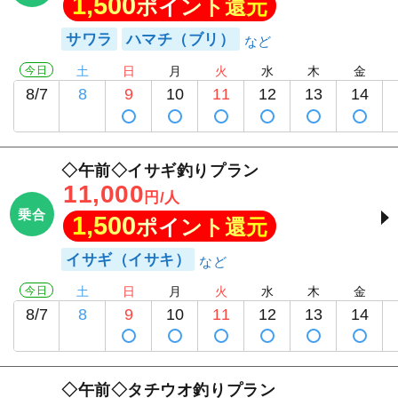
1,500
ポイント還元
サワラ
ハマチ（ブリ）
今日
土
日
月
火
水
木
金
8/7
8
9
10
11
12
13
14
◇午前◇イサギ釣りプラン
11,000
円/人
乗合
1,500
ポイント還元
イサギ（イサキ）
今日
土
日
月
火
水
木
金
8/7
8
9
10
11
12
13
14
◇午前◇タチウオ釣りプラン