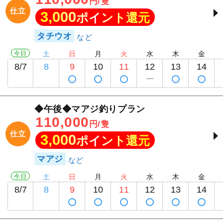
円/隻
仕立
3,000
ポイント還元
タチウオ
今日
土
日
月
火
水
木
金
8/7
8
9
10
11
12
13
14
◆午後◆マアジ釣りプラン
110,000
円/隻
仕立
3,000
ポイント還元
マアジ
今日
土
日
月
火
水
木
金
8/7
8
9
10
11
12
13
14