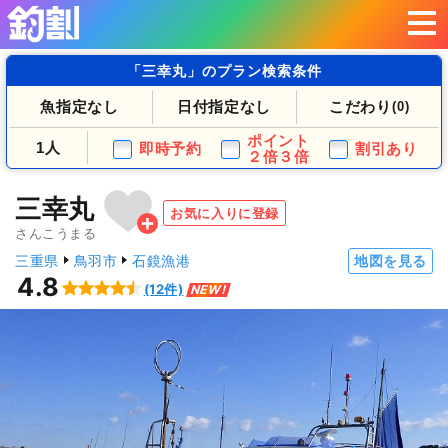
「三幸丸」のプラン検索条件
魚指定なし
日付指定なし
こだわり
(0)
ポイント
1人
即時予約
割引あり
２倍３倍
三幸丸
お気に入りに登録
さんこうまる
三重県
鳥羽市
石鏡漁港
地図を見る
4.8
(12件)
NEW!