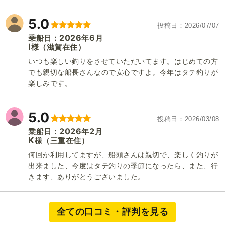
5.0
三幸丸
投稿日
2026/07/07
2026
6
乗船日：
年
月
I
（滋賀在住）
様
いつも楽しい釣りをさせていただいてます。はじめての方
でも親切な船長さんなので安心ですよ。今年はタテ釣りが
楽しみです。
5.0
投稿日
2026/03/08
2026
2
乗船日：
年
月
K
（三重在住）
様
何回か利用してますが、船頭さんは親切で、楽しく釣りが
出来ました、今度はタテ釣りの季節になったら、また、行
きます、ありがとうございました。
全ての口コミ・評判を見る