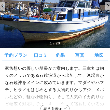
1
/
20
予約プラン
口コミ
釣果
写真
地図
家族想いの優しい船長がご案内します。三幸丸は釣
りのメッカである石鏡漁港から出船して、漁場豊か
な石鏡沖をメインに攻めていきます。マダイやハマ
チ、ヒラメをはじめとする大物釣りからアジ、メバ
ルなどの手軽な小物釣り、そして人気のイカ釣りな
ど幅広く対応しています。また、民宿もしているの
続きを表示