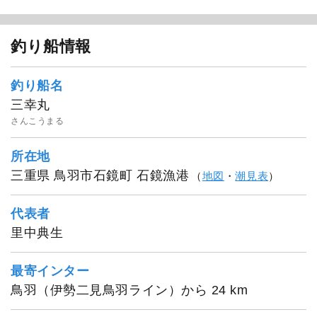
釣り船情報
釣り船名
三幸丸
さんこうまる
所在地
三重県 鳥羽市石鏡町 石鏡漁港
（
地図
・
潮見表
）
代表者
里中典生
最寄インター
鳥羽（伊勢二見鳥羽ライン）から 24 km