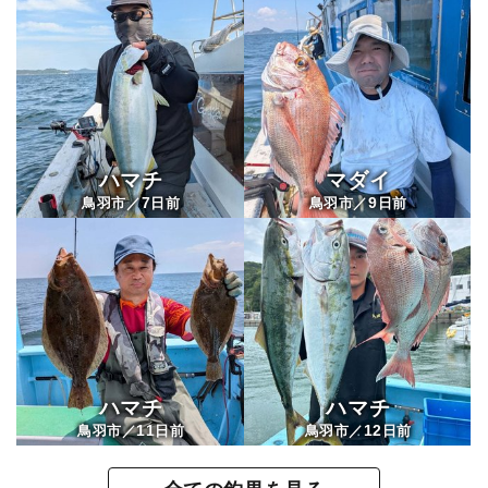
ハマチ
マダイ
7
9
鳥羽市／
日前
鳥羽市／
日前
ハマチ
ハマチ
11
12
鳥羽市／
日前
鳥羽市／
日前