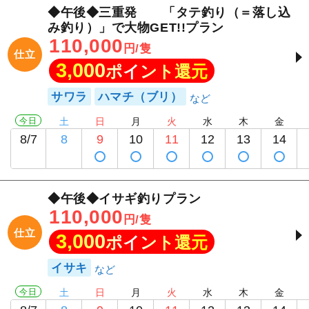
◆午後◆三重発 「タテ釣り（＝落し込
み釣り）」で大物GET!!プラン
110,000
円/隻
仕立
3,000
ポイント還元
サワラ
ハマチ（ブリ）
今日
土
日
月
火
水
木
金
8/7
8
9
10
11
12
13
14
◆午後◆イサギ釣りプラン
110,000
円/隻
仕立
3,000
ポイント還元
イサキ
今日
土
日
月
火
水
木
金