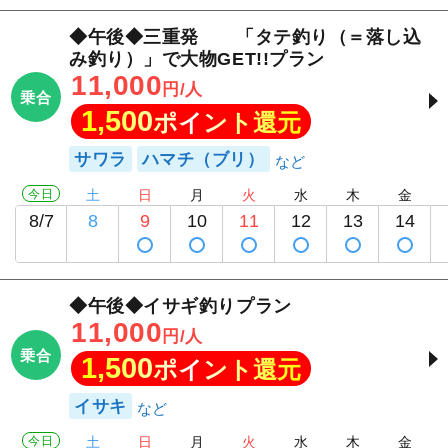
◆午後◆三重発 「タテ釣り（＝落し込
み釣り）」で大物GET!!プラン
11,000
円/人
乗合
1,500
ポイント還元
サワラ
ハマチ（ブリ）
今日
土
日
月
火
水
木
金
8/7
8
9
10
11
12
13
14
◆午後◆イサギ釣りプラン
11,000
円/人
乗合
1,500
ポイント還元
イサキ
今日
土
日
月
火
水
木
金