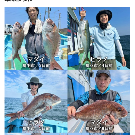
マダイ
ヒラメ
3
4
鳥羽市／
日前
鳥羽市／
日前
ヒラメ
マダイ
5
6
鳥羽市／
日前
鳥羽市／
日前