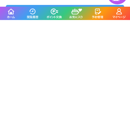
集合場所を地図アプリで見る
三幸丸を予約した人は
こんな釣り船も予約しています
正将丸
海侍丸
知多郡南知多町／大井漁港
度会郡南伊勢町／贄浦漁港
4.9
5.0
(11件)
(5件)