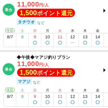
11,000
円/人
乗合
1,500
ポイント還元
タチウオ
今日
土
日
月
火
水
木
金
8/7
8
9
10
11
12
13
14
◆午後◆マアジ釣りプラン
11,000
円/人
乗合
1,500
ポイント還元
マアジ
今日
土
日
月
火
水
木
金
8/7
8
9
10
11
12
13
14