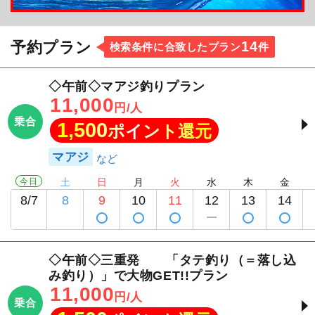
14
予約プラン
検索条件に合致したプラン
件
◇午前◇マアジ釣りプラン
11,000
円/人
乗合
1,500
ポイント還元
マアジ
今日
土
日
月
火
水
木
金
8/7
8
9
10
11
12
13
14
◇午前◇三重発 「タテ釣り（＝落し込
み釣り）」で大物GET!!プラン
11,000
円/人
乗合