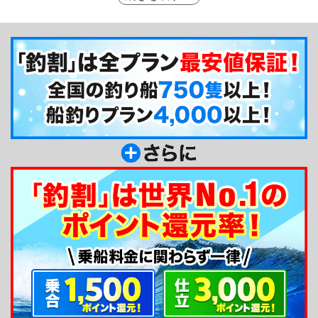
で、海女の女将が作る磯料理が堪能できるのが楽し
みです♪石鏡漁港までの道のりは、雄大なリアス式
海岸を臨むパールロード内にあり、釣りの行き帰り
も潮風を体いっぱいに受けて快適なドライブを楽し
むことができます。釣り中に困ったことがあっても
丁寧にフォローしてくれる息子さんの2人体制なの
で、初心者の方にもオススメです！
釣り船からのメッセージ
こんにちは、石鏡（いじか）の三幸丸です。釣り
が初めての方が魚を釣り上げたときの笑顔を仕事の
喜びの糧としています。民宿もあり、宿泊とセット
でも楽しめますよ。漁場豊かな石鏡沖でゆったりと
した釣りを楽しみましょう。2人体制で息子が皆様
のサポートをさせていただきます！