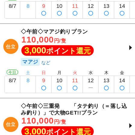
8/7
8
9
10
11
12
13
14
◇午前◇マアジ釣りプラン
110,000
円/隻
仕立
3,000
ポイント還元
マアジ
今日
土
日
月
火
水
木
金
8/7
8
9
10
11
12
13
14
◇午前◇三重発 「タテ釣り（＝落し込
み釣り）」で大物GET!!プラン
110,000
円/隻
仕立
3,000
ポイント還元