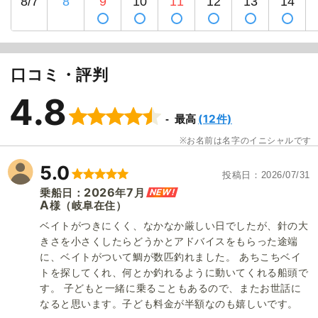
8/7
8
9
10
11
12
13
14
1
/
20
口コミ・評判
4.8
(12件)
最高
お名前は名字のイニシャルです
5.0
投稿日
2026/07/31
2026
7
NEW!
乗船日：
年
月
A
（岐阜在住）
様
ベイトがつきにくく、なかなか厳しい日でしたが、針の大
きさを小さくしたらどうかとアドバイスをもらった途端
に、ベイトがついて鯛が数匹釣れました。 あちこちベイ
トを探してくれ、何とか釣れるように動いてくれる船頭で
す。 子どもと一緒に乗ることもあるので、またお世話に
なると思います。子ども料金が半額なのも嬉しいです。