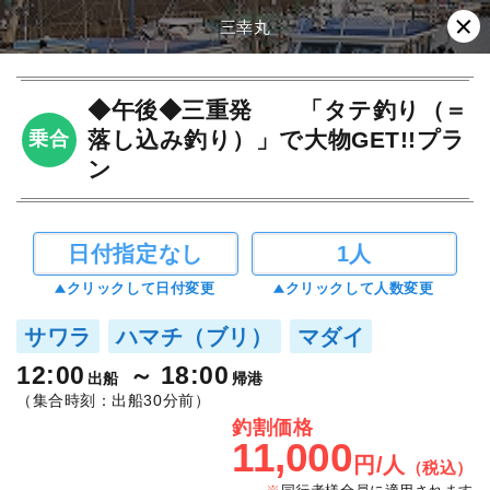
三幸丸
◆午後◆三重発 「タテ釣り（＝
落し込み釣り）」で大物GET!!プラ
乗合
ン
日付指定なし
1人
クリックして日付変更
クリックして人数変更
サワラ
ハマチ（ブリ）
マダイ
12:00
18:00
出船
帰港
（集合時刻：出船30分前）
釣割価格
11,000
円/人
（税込）