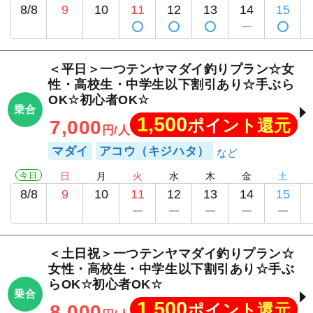
8/8
9
10
11
12
13
14
15
＜平日＞一つテンヤマダイ釣りプラン☆女
性・高校生・中学生以下割引あり☆手ぶら
OK☆初心者OK☆
乗合
1,500
ポイント還元
7,000
円/人
マダイ
アコウ（キジハタ）
今日
日
月
火
水
木
金
土
8/8
9
10
11
12
13
14
15
＜土日祝＞一つテンヤマダイ釣りプラン☆
女性・高校生・中学生以下割引あり☆手ぶ
らOK☆初心者OK☆
乗合
1,500
ポイント還元
8,000