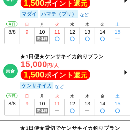
1,500
ポイント還元
マダイ
ハマチ（ブリ）
今日
日
月
火
水
木
金
土
8/8
9
10
11
12
13
14
15
定休日
★1日便★ケンサキイカ釣りプラン
15,000
円/人
乗合
1,500
ポイント還元
ケンサキイカ
今日
日
月
火
水
木
金
土
8/8
9
10
11
12
13
14
15
定休日
★1日便★貸切でケンサキイカ釣りプラン