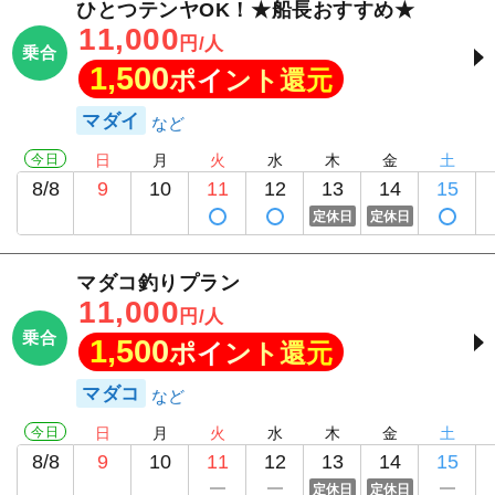
ひとつテンヤOK！★船長おすすめ★
11,000
円/人
乗合
1,500
ポイント還元
マダイ
今日
日
月
火
水
木
金
土
8/8
9
10
11
12
13
14
15
定休日
定休日
マダコ釣りプラン
11,000
円/人
乗合
1,500
ポイント還元
マダコ
今日
日
月
火
水
木
金
土
8/8
9
10
11
12
13
14
15
定休日
定休日