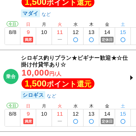
1,500
ポイント還元
マダイ
今日
日
月
火
水
木
金
土
8/8
9
10
11
12
13
14
15
満席
定休日
シロギス釣りプラン★ビギナー歓迎★☆仕
掛け付貸竿あり☆
10,000
円/人
乗合
1,500
ポイント還元
シロギス
今日
日
月
火
水
木
金
土
8/8
9
10
11
12
13
14
15
満席
定休日