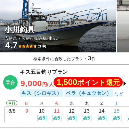
小川釣具
広島県
広島市
京橋川沿い
4.7
(3件)
3
検索条件に合致したプラン：
件
キス五目釣りプラン
1,500
ポイント還元
9,000
乗合
円/人
キス（シロギス）
ベラ（キュウセン）
今日
日
月
火
水
木
金
土
8/8
9
10
11
12
13
14
15
5
5
5
5
5
5
残
残
残
残
残
残