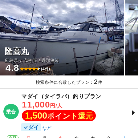
隆高丸
広島県
広島市
丹那漁港
4.8
(4件)
2
検索条件に合致したプラン：
件
マダイ（タイラバ）釣りプラン
11,000
円/人
乗合
1,500
ポイント還元
マダイ
今日