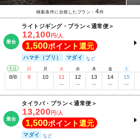
4
検索条件に合致したプラン：
件
ライトジギング・プラン＜通常便＞
12,100
円/人
乗合
1,500
ポイント還元
ハマチ（ブリ）
マダイ
今日
日
月
火
水
木
金
土
8/8
9
10
11
12
13
14
15
タイラバ・プラン＜通常便＞
13,200
円/人
乗合
1,500
ポイント還元
マダイ