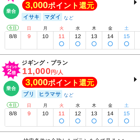
3,000
ポイント還元
乗合
イサキ
マダイ
今日
日
月
火
水
木
金
土
8/8
9
10
11
12
13
14
15
ジギング・プラン
11,000
円/人
3,000
ポイント還元
乗合
ブリ
ヒラマサ
今日
日
月
火
水
木
金
土
8/8
9
10
11
12
13
14
15