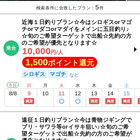
5
検索条件に合致したプラン：
件
近海１日釣りプラン☆今はシロギスorマゴ
チorマダコorマダイをメインに五目釣り♪
☆旬のご希望ターゲットで出船☆先約の方
のご希望が優先となります☆
乗合
10,000
円/人
1,500
ポイント還元
シロギス
マゴチ
今日
日
月
火
水
木
金
土
8/8
9
10
11
12
13
14
15
満席
満席
満席
満席
遠征１日釣りプラン☆今は青物ジギングで
ブリ・サワラ等orイサキ狙い♪☆旬のご希
望ターゲットで出船☆先約の方のご希望が