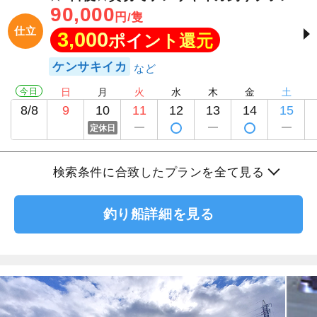
90,000
円/隻
仕立
3,000
ポイント還元
ケンサキイカ
今日
日
月
火
水
木
金
土
8/8
9
10
11
12
13
14
15
定休日
検索条件に合致したプランを全て見る
釣り船詳細を見る