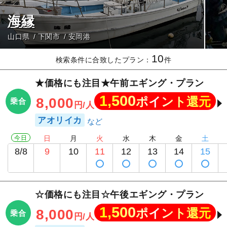
海縁
山口県
下関市
安岡港
10
検索条件に合致したプラン：
件
★価格にも注目★午前エギング・プラン
1,500
ポイント還元
8,000
乗合
円/人
アオリイカ
今日
日
月
火
水
木
金
土
8/8
9
10
11
12
13
14
15
☆価格にも注目☆午後エギング・プラン
1,500
ポイント還元
8,000
乗合
円/人