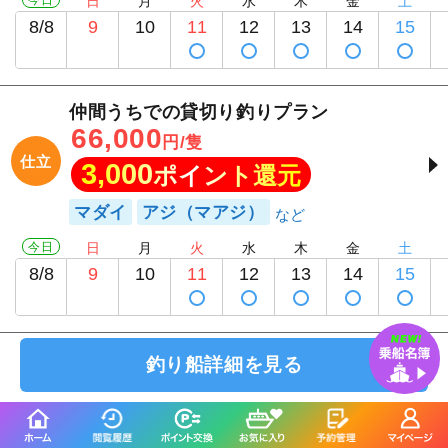
日
月
火
水
木
金
土
8/8
9
10
11
12
13
14
15
仲間うちでの貸切り釣りプラン
66,000
円/隻
仕立
3,000
ポイント還元
マダイ
アジ（マアジ）
今日
日
月
火
水
木
金
土
8/8
9
10
11
12
13
14
15
釣り船詳細を見る