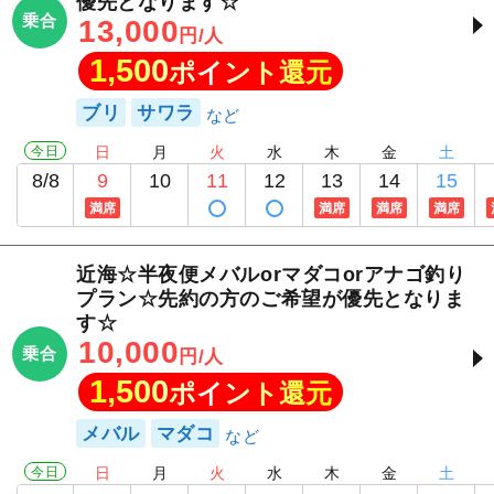
優先となります☆
乗合
13,000
円/人
1,500
ポイント還元
ブリ
サワラ
今日
日
月
火
水
木
金
土
8/8
9
10
11
12
13
14
15
満席
満席
満席
満席
近海☆半夜便メバルorマダコorアナゴ釣り
プラン☆先約の方のご希望が優先となりま
す☆
10,000
乗合
円/人
1,500
ポイント還元
メバル
マダコ
今日
日
月
火
水
木
金
土