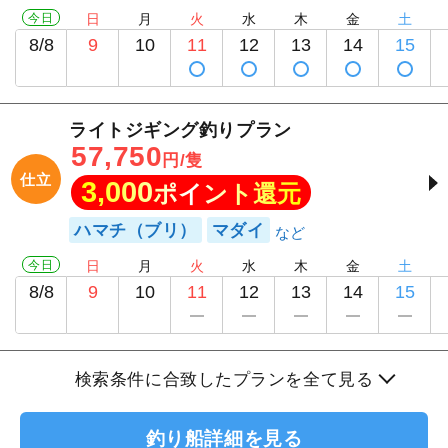
今日
日
月
火
水
木
金
土
8/8
9
10
11
12
13
14
15
ライトジギング釣りプラン
57,750
円/隻
仕立
3,000
ポイント還元
ハマチ（ブリ）
マダイ
今日
日
月
火
水
木
金
土
8/8
9
10
11
12
13
14
15
検索条件に合致したプランを全て見る
釣り船詳細を見る