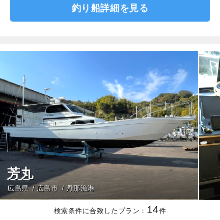
釣り船詳細を見る
芳丸
広島県
広島市
丹那漁港
14
検索条件に合致したプラン：
件