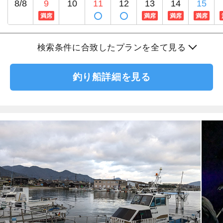
8/8
9
10
11
12
13
14
15
満席
満席
満席
満席
検索条件に合致したプランを全て見る
釣り船詳細を見る