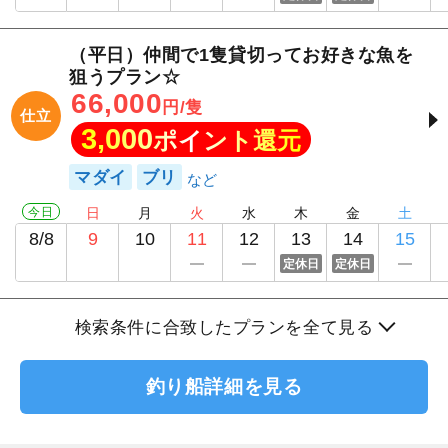
（平日）仲間で1隻貸切ってお好きな魚を
狙うプラン☆
66,000
円/隻
仕立
3,000
ポイント還元
マダイ
ブリ
今日
日
月
火
水
木
金
土
8/8
9
10
11
12
13
14
15
定休日
定休日
検索条件に合致したプランを全て見る
釣り船詳細を見る