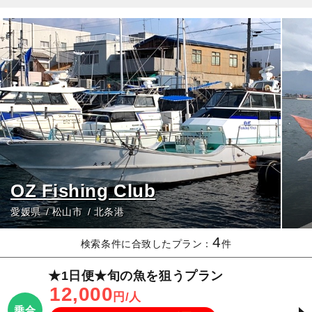
OZ Fishing Club
愛媛県
松山市
北条港
4
検索条件に合致したプラン：
件
★1日便★旬の魚を狙うプラン
12,000
円/人
乗合