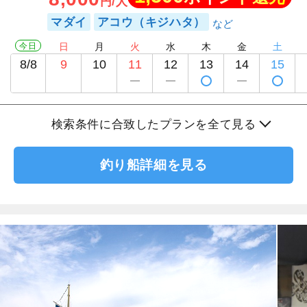
円/人
マダイ
アコウ（キジハタ）
今日
日
月
火
水
木
金
土
8/8
9
10
11
12
13
14
15
検索条件に合致したプランを全て見る
釣り船詳細を見る