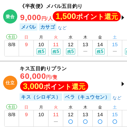
《半夜便》メバル五目釣り
1,500
ポイント還元
9,000
乗合
円/人
メバル
カサゴ
今日
日
月
火
水
木
金
土
8/8
9
10
11
12
13
14
15
5
5
5
5
残
残
残
残
キス五目釣りプラン
60,000
円/隻
仕立
3,000
ポイント還元
キス（シロギス）
ベラ（キュウセン）
今日
日
月
火
水
木
金
土
8/8
9
10
11
12
13
14
15