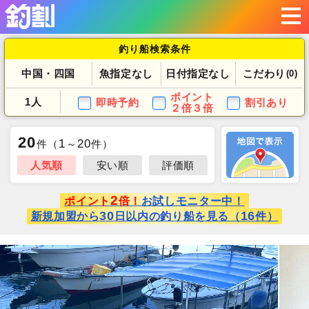
釣り船検索条件
中国・四国
魚指定なし
日付指定なし
こだわり
(0)
ポイント
1人
即時予約
割引あり
２倍３倍
20
1
20
件
（
～
件）
人気順
安い順
評価順
2
ポイント
倍！
お試しモニター中！
30
16
新規加盟から
日以内の釣り船を見る（
件）