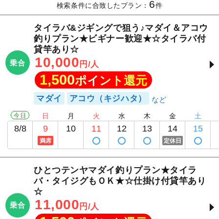
6
検索条件に合致したプラン：
件
タイラバ&ジギングで狙う♪マダイ＆アコウ
釣りプラン★ビギナー歓迎★☆タイラバ付
貸竿あり☆
10,000
乗合
円/人
1,500
ポイント還元
マダイ
アコウ（キジハタ）
今日
日
月
火
水
木
金
土
8/8
9
10
11
12
13
14
15
満席
定休日
ひとつテンヤマダイ釣りプラン★タイラ
バ・タイジグもＯＫ★☆仕掛け付貸竿あり
☆
11,000
乗合
円/人