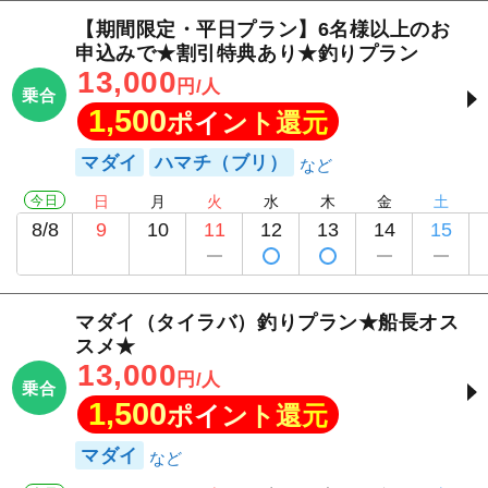
【期間限定・平日プラン】6名様以上のお
申込みで★割引特典あり★釣りプラン
13,000
円/人
乗合
1,500
ポイント還元
マダイ
ハマチ（ブリ）
今日
日
月
火
水
木
金
土
8/8
9
10
11
12
13
14
15
マダイ（タイラバ）釣りプラン★船長オス
スメ★
13,000
円/人
乗合
1,500
ポイント還元
マダイ