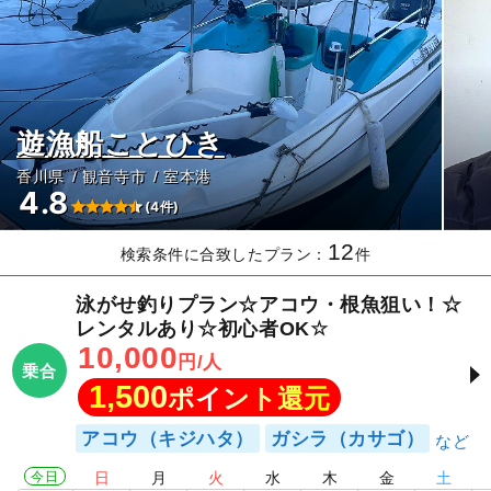
遊漁船ことひき
香川県
観音寺市
室本港
4.8
(4件)
12
検索条件に合致したプラン：
件
泳がせ釣りプラン☆アコウ・根魚狙い！☆
レンタルあり☆初心者OK☆
10,000
円/人
乗合
1,500
ポイント還元
アコウ（キジハタ）
ガシラ（カサゴ）
今日
日
月
火
水
木
金
土