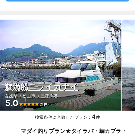
遊漁船ニライカナイ
愛媛県
松山市
三津浜港
5.0
(2件)
4
検索条件に合致したプラン：
件
マダイ釣りプラン★タイラバ・鯛カブラ・