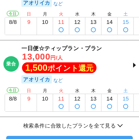
アオリイカ
今日
日
月
火
水
木
金
土
8/8
9
10
11
12
13
14
15
一日便☆ティップラン・プラン
13,000
円/人
乗合
1,500
ポイント還元
アオリイカ
今日
日
月
火
水
木
金
土
8/8
9
10
11
12
13
14
15
検索条件に合致したプランを全て見る