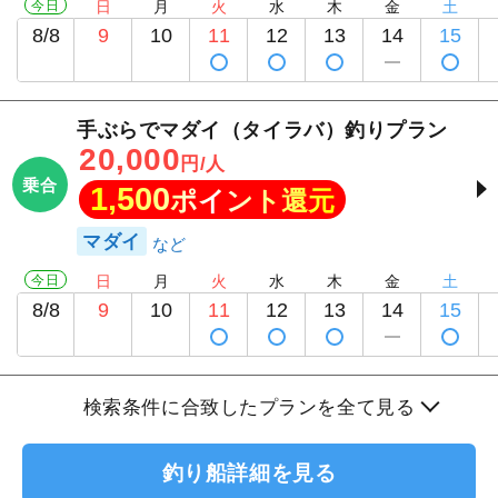
今日
日
月
火
水
木
金
土
8/8
9
10
11
12
13
14
15
手ぶらでマダイ（タイラバ）釣りプラン
20,000
円/人
乗合
1,500
ポイント還元
マダイ
今日
日
月
火
水
木
金
土
8/8
9
10
11
12
13
14
15
検索条件に合致したプランを全て見る
釣り船詳細を見る