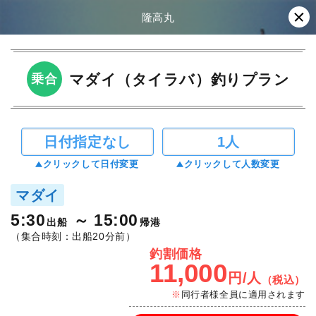
隆高丸
マダイ（タイラバ）釣りプラン
乗合
日付指定なし
1人
クリックして日付変更
クリックして人数変更
マダイ
5:30
15:00
出船
帰港
（集合時刻：出船20分前）
釣割価格
11,000
円/人
（税込）
同行者様全員に適用されます