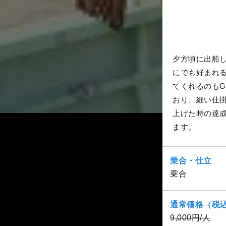
夕方頃に出船
にでも好まれ
てくれるのも
おり、細い仕
上げた時の達
ます。
乗合・仕立
乗合
通常価格（税
9,000円/人