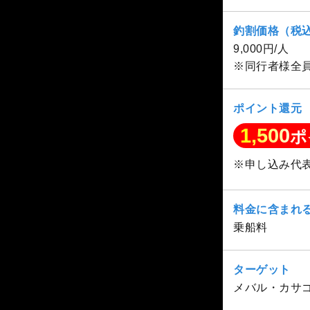
釣割価格（税
9,000円/人
※同行者様全
ポイント還元
1,500
ポ
※申し込み代
料金に含まれ
乗船料
ターゲット
メバル・カサ