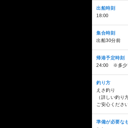
出船時刻
18:00
集合時刻
出船30分前
帰港予定時刻
24:00 ※多
釣り方
えさ釣り
（詳しい釣り
ご安心くださ
準備が必要な