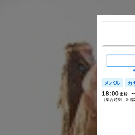
メバル
カ
18:00
出船
（集合時刻：出船