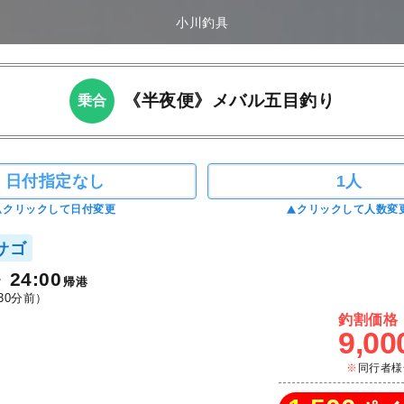
小川釣具
《半夜便》メバル五目釣り
乗合
日付指定なし
1人
クリックして日付変更
クリックして人数変
サゴ
24:00
帰港
30分前）
釣割価格
9,00
同行者様