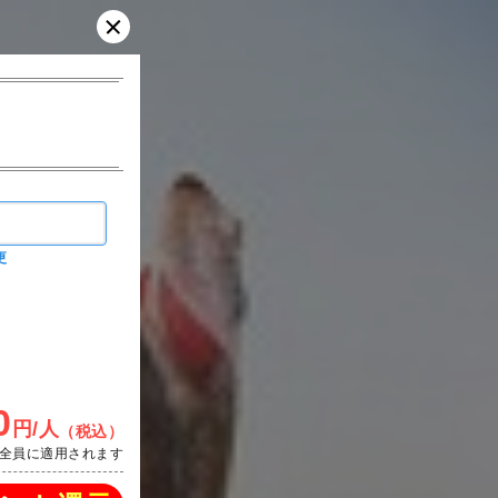
更
0
円/人
（税込）
全員に適用されます