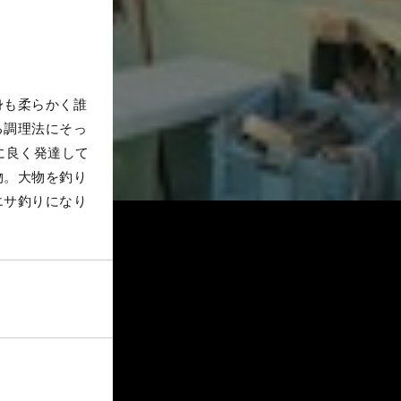
身も柔らかく誰
る調理法にそっ
に良く発達して
物。大物を釣り
エサ釣りになり