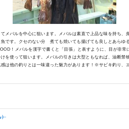
してメバルを中心に狙います。メバルは素直で上品な味を持ち、
る魚です。クセのない分 煮ても焼いても揚げても良しとあらゆ
GOOD！メバルを漢字で書くと「目張」と表すように、目が非常
掛けを使って狙います。メバルの引きは大型ともなれば、油断禁
成感は他の釣りとは一味違った魅力があります！※サビキ釣り、
込）