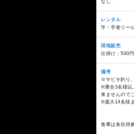
なし
レンタル
竿・手巻リール
現地販売
仕掛け：500円
備考
※サビキ釣り
※乗合3名様
来ませんので
※最大14名様
食事は各自持