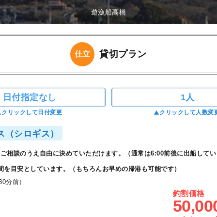
遊漁船高橋
貸切プラン
仕立
日付指定なし
1人
クリックして日付変更
クリックして人数変
ス（シロギス）
ご相談のうえ自由に決めていただけます。（通常は6:00前後に出船してい
間を目安としています。（もちろんお早めの帰港も可能です）
30分前）
釣割価格
50,00