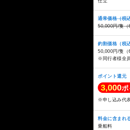
仕立
通常価格（税
50,000円/隻
釣割価格（税
50,000円/隻
※同行者様全
ポイント還元
3,000
ポ
※申し込み代
料金に含まれ
乗船料