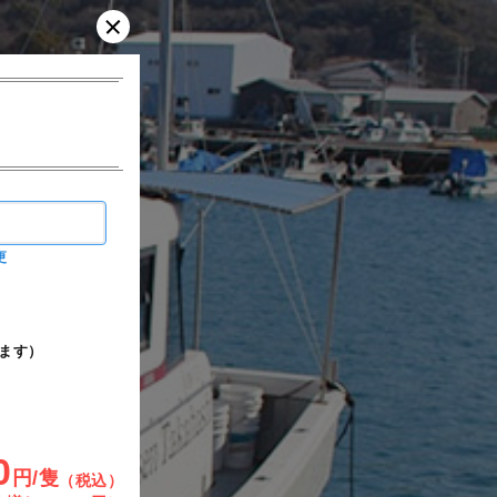
更
ます）
0
円/隻
（税込）