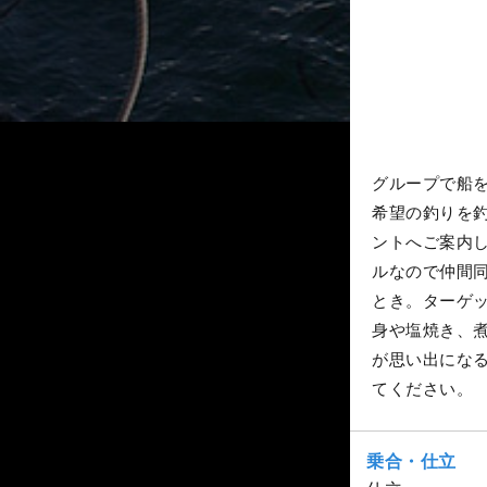
グループで船
希望の釣りを
ントへご案内
ルなので仲間
とき。ターゲ
身や塩焼き、
が思い出にな
てください。
乗合・仕立