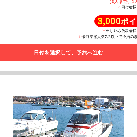
（6人まで、1人
同行者様
3,000
ポイ
申し込み代表者様
最終乗船人数2名以下で予約の場合
日付を選択して、予約へ進む