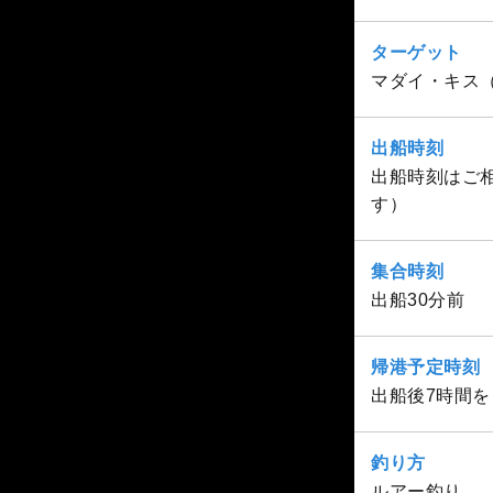
ターゲット
マダイ・キス
出船時刻
出船時刻はご相
す）
集合時刻
出船30分前
帰港予定時刻
出船後7時間
釣り方
ルアー釣り