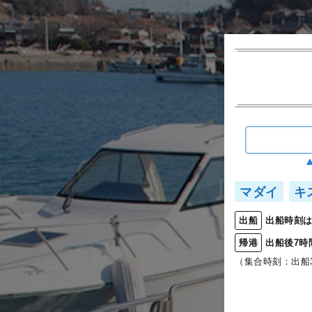
マダイ
キ
出船時刻は
出船
出船後7時
帰港
（集合時刻：出船