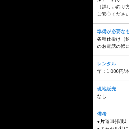
（詳しい釣り
ご安心くださ
準備が必要な
各種仕掛け（
のお電話の際
レンタル
竿：1,000円
現地販売
なし
備考
●片道1時間
●キャセル料