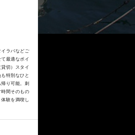
タイラバなどご
せて最適なポイ
（貸切）スタイ
色も特別なひと
ち帰り可能。刺
す時間そのもの
り体験を満喫し