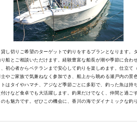
を貸し切りご希望のターゲットで釣りをするプランとなります。
釣り船とご相談いただけます。経験豊富な船長が潮や季節に合わ
し、初心者からベテランまで安心して釣りを楽しめます。仕立て
同士やご家族で気兼ねなく参加でき、船上から眺める瀬戸内の景
ットはタイやハマチ、アジなど季節ごとに多彩で、釣った魚は持
煮付けなど食卓でも大活躍します。釣果だけでなく、仲間と過ご
るのも魅力です。ぜひこの機会に、香川の海でダイナミックな釣