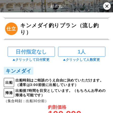
結衣丸
キンメダイ釣りプラン（流し釣
仕立
り）
日付指定なし
1人
クリックして日付変更
クリックして人数変更
キンメダイ
出船時刻はご相談のうえ自由に決めていただけます。
出船
（通常は3:00前後に出船しています）
出船後7時間を目安としています。（もちろんお早めの
帰港
帰港も可能です）
（集合時刻：出船30分前）
釣割価格