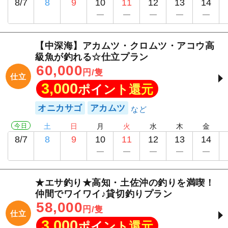
8/7
8
9
10
11
12
13
14
【中深海】アカムツ・クロムツ・アコウ高
級魚が釣れる☆仕立プラン
60,000
円/隻
仕立
3,000
ポイント還元
オニカサゴ
アカムツ
今日
土
日
月
火
水
木
金
8/7
8
9
10
11
12
13
14
★エサ釣り★高知・土佐沖の釣りを満喫！
仲間でワイワイ♪貸切釣りプラン
58,000
円/隻
仕立
3,000
ポイント還元