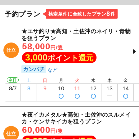
8
予約プラン
検索条件に合致したプラン
件
★エサ釣り★高知・土佐沖のネイリ・青物
を狙うプラン
58,000
円/隻
仕立
3,000
ポイント還元
カンパチ
今日
土
日
月
火
水
木
金
8/7
8
9
10
11
12
13
14
★夜イカメタル★高知・土佐沖のスルメイ
カ・ケンサキイカを狙うプラン
60,000
円/隻
仕立