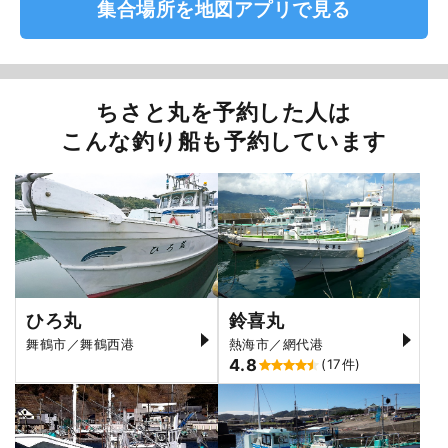
集合場所を地図アプリで見る
ちさと丸を予約した人は
こんな釣り船も予約しています
ひろ丸
鈴喜丸
舞鶴市／舞鶴西港
熱海市／網代港
4.8
(17件)