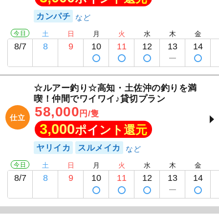
カンパチ
今日
土
日
月
火
水
木
金
8/7
8
9
10
11
12
13
14
☆ルアー釣り☆高知・土佐沖の釣りを満
喫！仲間でワイワイ♪貸切プラン
58,000
円/隻
仕立
3,000
ポイント還元
ヤリイカ
スルメイカ
今日
土
日
月
火
水
木
金
8/7
8
9
10
11
12
13
14