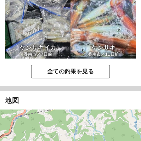
ケンサキイカ
ケンサキ
7
11
香南市／
日前
香南市／
日前
全ての釣果を見る
地図