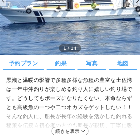
1
/
14
予約プラン
釣果
写真
地図
黒潮と温暖の影響で多種多様な魚種の豊富な土佐湾
は一年中沖釣りが楽しめる釣り人に嬉しい釣り場で
す。どうしてもボーズになりたくない、本命ならず
とも高級魚の一つや二つオカズをゲットしたい！！
そんな釣人に、船長が長年の経験を活かした釣れる
秘策を伝授☆初心者の方でも船長が親切、丁寧に教
続きを表示
えてくれます。装備充実のちさと丸で思う存分釣り