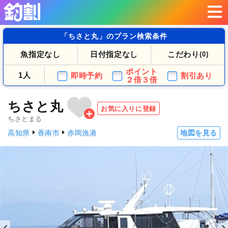
「ちさと丸」のプラン検索条件
魚指定なし
日付指定なし
こだわり
(0)
ポイント
1人
即時予約
割引あり
２倍３倍
ちさと丸
お気に入りに登録
ちさとまる
高知県
香南市
赤岡漁港
地図を見る