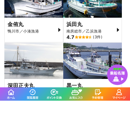
金侑丸
浜田丸
鴨川市／小湊漁港
南房総市／乙浜漁港
4.7
(3件)
深田正夫丸
黒一丸
横須賀市／佐島港
横浜市／金沢漁港
4.7
4.8
(25件)
(13件)
ちさと丸に