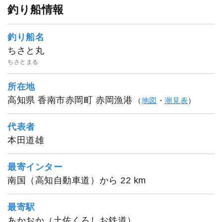
釣り船情報
釣り船名
ちさと丸
1
/
14
ちさとまる
所在地
高知県 香南市赤岡町 赤岡漁港
（
地図
・
潮見表
）
代表者
本田道雄
最寄インター
南国（高知自動車道）から 22 km
最寄駅
あかおか（土佐くろしお鉄道）