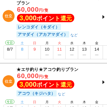
プラン
60,000
円/隻
仕立
3,000
ポイント還元
レンコダイ（キダイ）
アマダイ（アカアマダイ）
今日
土
日
月
火
水
木
金
8/7
8
9
10
11
12
13
14
★エサ釣り★アコウ釣りプラン
60,000
円/隻
仕立
3,000
ポイント還元
アコウ（キジハタ）
今日
土
日
月
火
水
木
金