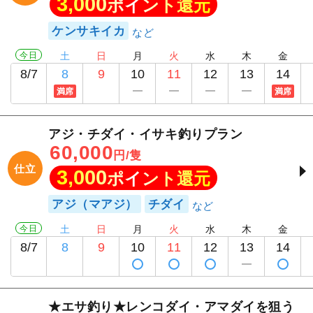
3,000
ポイント還元
ケンサキイカ
今日
土
日
月
火
水
木
金
8/7
8
9
10
11
12
13
14
満席
満席
アジ・チダイ・イサキ釣りプラン
60,000
円/隻
仕立
3,000
ポイント還元
アジ（マアジ）
チダイ
今日
土
日
月
火
水
木
金
8/7
8
9
10
11
12
13
14
★エサ釣り★レンコダイ・アマダイを狙う