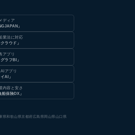
メディア
NGJAPAN」
船業法に対応
船クラウド」
表アプリ
グラフBI」
AIアプリ
イAI」
償内容と安さ
漁船保険DX」
庫県
和歌山県
京都府
広島県
岡山県
山口県