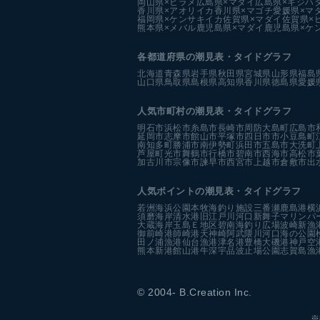
岡山県×ヒラメ
広島県×マダイ
広島県×キジハ
香川県×アオリイカ
香川県×マゴチ
愛媛県×マ
福岡県×ケンサキイカ
佐賀県×マダイ
佐賀県×
熊本県×メバル
鹿児島県×マダイ
鹿児島県×ケ
各都道府県の潮見表
・タイドグラフ
北海道
青森県
岩手県
秋田県
宮城県
山形県
福島
山口県
鳥取県
島根県
高知県
香川県
徳島県
愛媛
人気市町村の潮見表・タイドグラフ
明石市
浜松市
糸島市
長崎市
周防大島町
広島市
延岡市
志摩市
館山市
平塚市
四日市市
小豆島町
南知多町
勝浦市
南伊勢町
浜田市
五島市
大洗町
芦屋町
光市
舞鶴市
行橋市
碧南市
西海市
高松市
加古川市
宗像市
諫早市
西宮市
上越市
倉敷市
出
人気ポイントの潮見表・タイドグラフ
若洲海浜公園
本牧海釣り施設
三番瀬
鹿島港
横
須磨海岸
清水港
旧江戸川河口
新舞子マリンパ
大蔵海岸
玉島Ｅ地区
碧南海釣り広場
波崎新漁
御前崎港
師崎港
天神崎
阿武隈川河口
海の公園
田ノ浦漁港
仙台漁港
津名港
豊橋
大磯港
神戸空
熊本新港
館山港
牛深
宇品波止場公園
志賀島漁
© 2004- B.Creation Inc.
※