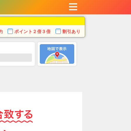
約
ポイント
２倍３倍
割引あり