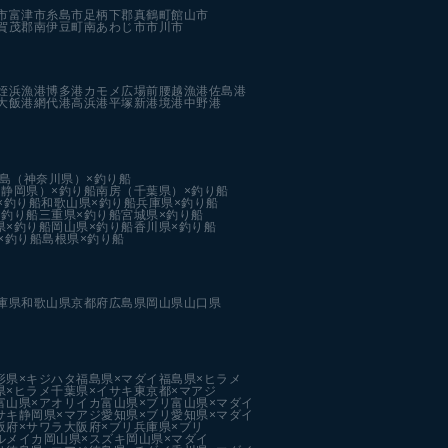
市
富津市
糸島市
足柄下郡真鶴町
館山市
賀茂郡南伊豆町
南あわじ市
市川市
姪浜漁港
博多港カモメ広場前
腰越漁港
佐島港
大飯港
網代港
高浜港
平塚新港
境港中野港
島（神奈川県）×釣り船
静岡県）×釣り船
南房（千葉県）×釣り船
×釣り船
和歌山県×釣り船
兵庫県×釣り船
×釣り船
三重県×釣り船
宮城県×釣り船
県×釣り船
岡山県×釣り船
香川県×釣り船
×釣り船
島根県×釣り船
庫県
和歌山県
京都府
広島県
岡山県
山口県
形県×キジハタ
福島県×マダイ
福島県×ヒラメ
県×ヒラメ
千葉県×イサキ
東京都×マアジ
富山県×アオリイカ
富山県×ブリ
富山県×マダイ
サキ
静岡県×マアジ
愛知県×ブリ
愛知県×マダイ
阪府×サワラ
大阪府×ブリ
兵庫県×ブリ
ルメイカ
岡山県×スズキ
岡山県×マダイ