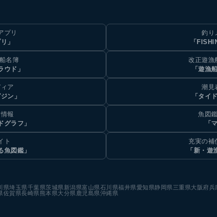
アプリ
釣り
プリ」
「FISHI
乗船名簿
改正遊漁
ラウド」
「遊漁
ディア
潮見
ガジン」
「タイド
汐情報
魚図鑑
ドグラフ」
「マ
イト
充実の補
る魚図鑑」
「新・遊
川県
埼玉県
千葉県
茨城県
新潟県
富山県
石川県
福井県
愛知県
静岡県
三重県
大阪府
兵
県
佐賀県
長崎県
熊本県
大分県
鹿児島県
沖縄県