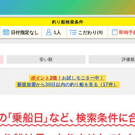
釣り船検索条件
日付指定なし
1人
こだわり
即時予
(0)
安い順
評価順
2
ポイント
倍！
お試しモニター中！
30
17
新規加盟から
日以内の釣り船を見る（
件）