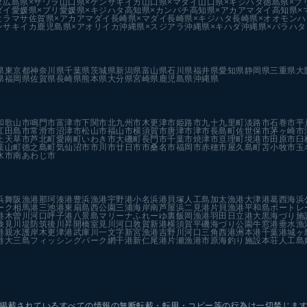
タ
広島県×サワラ
山口県×ケンサキイカ
山口県×マダイ
山口県×キジハタ
徳島県×ブ
ダイ
愛媛県×ブリ
愛媛県×キジハタ
高知県×カンパチ
高知県×アカアマダイ
高知県×
ヒラマサ
佐賀県×アカアマダイ
長崎県×マダイ
長崎県×キジハタ
長崎県×オオモンハ
ンサキイカ
鹿児島県×アオリイカ
沖縄県×スジアラ
沖縄県×キハダ
沖縄県×バラハタ
県
東京都
神奈川県
千葉県
茨城県
新潟県
富山県
石川県
福井県
愛知県
静岡県
三重県
大
県
福岡県
佐賀県
長崎県
熊本県
大分県
宮崎県
鹿児島県
沖縄県
和歌山市
鳴門市
富津市
下関市
北九州市
木更津市
姫路市
九十九里町
淡路市
石巻市
平
江田島市
常滑市
沼津市
松山市
福山市
横須賀市
唐津市
津市
長島町
佐世保市
茅ヶ崎市
上天草市
芦北町
愛南町
いわき市
大磯町
長門市
千葉市
焼津市
亘理町
境港市
田原市
臼
葉山町
徳之島町
気仙沼市
市川市
廿日市市
桑名市
福岡市
赤穂市
屋久島町
苫小牧市
玉
水市
南あわじ市
浜
舞阪漁港
那珂湊港
豊浜漁港
宇野港
小名浜港
貝塚人工島
加太漁港
大津港
葛西海浜
ーク
相馬港
三池港
東扇島西公園
三浦海岸
南芦屋浜
二見港
片貝漁港
平和島ボートレ
港
木曽川河口
呼子港
八景島マリーナ
ふれーゆ裏
飯岡漁港
羽田
日立港
大黒海づり施
検見川堤防
筑後川昇開橋
室見川河口
敦賀新港
横須賀
平磯海づり公園
牛窓港
垂水漁
港親水護岸
木更津港
武庫川一文字
新宮漁港
吉野川河口
三角西港
洲本港
千葉港
城ヶ
港
大三島フィッシングパーク
網干港
新仁尾港
片瀬漁港
市原海釣り施設
本荘人工島
掲載されているすべての情報の
無断転載・転用・コピー等の行為は一切禁じま