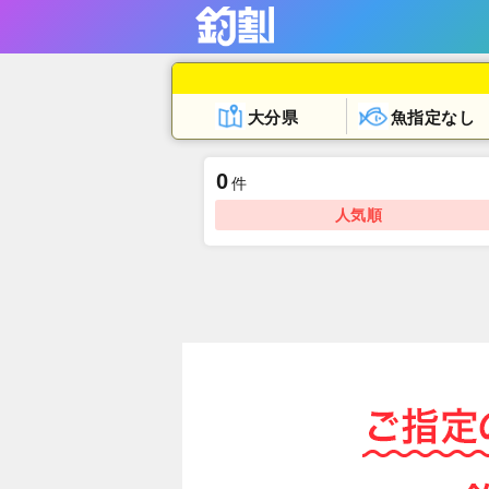
大分県
魚指定なし
0
件
人気順