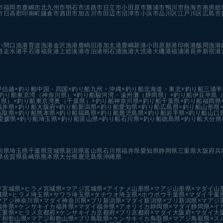
市
福岡市
鹿嶋市
北九州市
明石市
淡路市
日立市
小田原市
勝浦市
鴨川市
熱海市
南房総
市
日高郡印南町
鎌倉市
酒田市
加古川市
田辺市
沼津市
小浜市
品川区
江戸川区
広島市
い
間口漁港
育波漁港
金沢漁港
鹿嶋旧港
加太港
鹿嶋新港
小田原新港
印南港
飯岡漁港
港
走水港
手石港
福良港
上総湊港
寺泊港
明石浦漁港
大洗港
大磯港
福浦港
長井新宿港
甲信越×釣り船
中国・四国×釣り船
九州・沖縄×釣り船
北海道・東北×釣り船
三浦半
釣り船
東京湾（神奈川県）×釣り船
駿河湾・遠州灘（静岡県）×釣り船
伊豆半島（
県）×釣り船
東京湾奥（千葉県）×釣り船
神奈川県×釣り船
千葉県×釣り船
福岡県
福井県×釣り船
大阪府×釣り船
新潟県×釣り船
愛知県×釣り船
広島県×釣り船
山形県
鳥取県×釣り船
熊本県×釣り船
福島県×釣り船
鹿児島県×釣り船
岩手県×釣り船
山口
愛媛県×釣り船
埼玉県×釣り船
富山県×釣り船
石川県×釣り船
徳島県×釣り船
大分県
川県
埼玉県
千葉県
茨城県
新潟県
富山県
石川県
福井県
愛知県
静岡県
三重県
大阪府
兵
県
佐賀県
長崎県
熊本県
大分県
鹿児島県
沖縄県
リ
宮城県×ヒラメ
宮城県×マアジ
宮城県×アイナメ
山形県×マアジ
山形県×マダイ
山
城県×ヒラメ
埼玉県×サワラ
埼玉県×タチウオ
埼玉県×ホウボウ
千葉県×マダイ
千葉
マアジ
神奈川県×マダイ
神奈川県×ブリ
新潟県×マダイ
新潟県×ブリ
新潟県×マアジ
福井県×ケンサキイカ
福井県×マダイ
福井県×アオリイカ
静岡県×マダイ
静岡県×イ
三重県×ヒラメ
京都府×ケンサキイカ
京都府×ブリ
京都府×マダイ
大阪府×マダイ
大
イ
和歌山県×マアジ
和歌山県×ブリ
鳥取県×ケンサキイカ
鳥取県×マアジ
鳥取県×ス