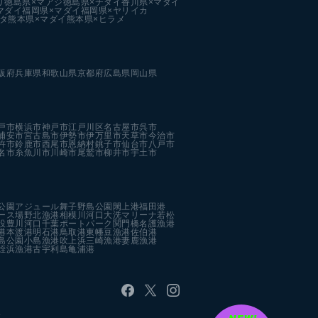
リ
徳島県×マアジ
徳島県×チダイ
香川県×マダイ
マダイ
福岡県×マダイ
福岡県×ヤリイカ
タ
熊本県×マダイ
熊本県×ヒラメ
阪府
兵庫県
和歌山県
京都府
広島県
岡山県
戸市
横浜市
神戸市
江戸川区
名古屋市
呉市
浦安市
宮古島市
伊勢市
伊万里市
天草市
今治市
杵市
鈴鹿市
西尾市
恩納村
銚子市
仙台市
八戸市
名市
糸魚川市
川崎市
尾鷲市
柳井市
宇土市
公園
アジュール舞子
野島公園
閖上港
福田港
ース場
野北漁港
相模川河口
大洗マリーナ
若松
設
豊川河口
千葉ポートパーク
関門橋
名護漁港
港
本渡港
明石港
鳥取港
東幡豆漁港
佐伯港
島公園
小島漁港
吹上浜
三崎漁港
妻鹿漁港
姪浜漁港
古宇利島
亀浦港
す。