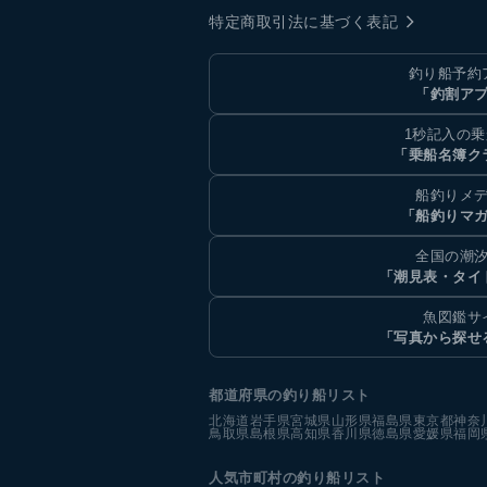
特定商取引法に基づく表記
釣り船予約
「釣割ア
1秒記入の
「乗船名簿ク
船釣りメ
「船釣りマ
全国の潮
「潮見表・タイ
魚図鑑サ
「写真から探せ
都道府県の釣り船リスト
北海道
岩手県
宮城県
山形県
福島県
東京都
神奈
鳥取県
島根県
高知県
香川県
徳島県
愛媛県
福岡
人気市町村の釣り船リスト