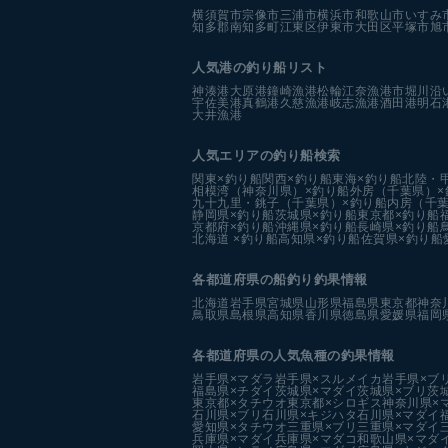
横須賀市
宗像市
三浦市
横浜市
和歌山市
いすみ
知多郡南知多町
江東区
伊東市
大田区
平塚市
旭
人気港の釣り船リスト
神湊港
大原港
鐘崎漁港
松輪江奈漁港
市堀川沿
宇佐美港
真鶴港
久慈漁港
岐志漁港
酒田港
明石
大井漁港
人気エリアの釣り船検索
関東×釣り船
関西×釣り船
東海×釣り船
北陸・
相模湾（神奈川県）×釣り船
外房（千葉県）×
九十九里・銚子（千葉県）×釣り船
内房（千葉
静岡県×釣り船
茨城県×釣り船
東京都×釣り船
京都府×釣り船
沖縄県×釣り船
長崎県×釣り船
北海道 ×釣り船
高知県×釣り船
佐賀県×釣り船
各都道府県の船釣り釣果情報
北海道
岩手県
宮城県
山形県
福島県
東京都
神奈
鳥取県
島根県
高知県
香川県
徳島県
愛媛県
福岡
各都道府県の人気魚種の釣果情報
岩手県×マダラ
岩手県×スルメイカ
岩手県×ブ
福島県×チダイ
茨城県×マダイ
茨城県×ブリ
茨
東京都×タチウオ
東京都×シロギス
神奈川県×
石川県×ブリ
石川県×キジハタ
石川県×マダイ
愛知県×タチウオ
三重県×ブリ
三重県×マダイ
兵庫県×マダイ
兵庫県×マダコ
和歌山県×マダ