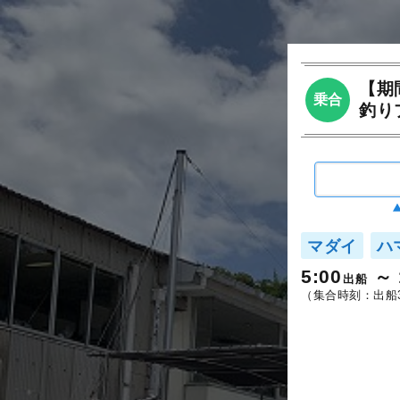
【期
乗合
釣り
マダイ
ハ
5:00
出船
（集合時刻：出船