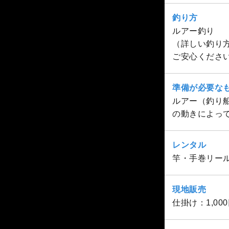
釣り方
ルアー釣り
（詳しい釣り
ご安心くださ
準備が必要な
ルアー（釣り
の動きによっ
レンタル
竿・手巻リール
現地販売
仕掛け：1,000