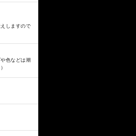
伝えしますので
ズや色などは潮
。）