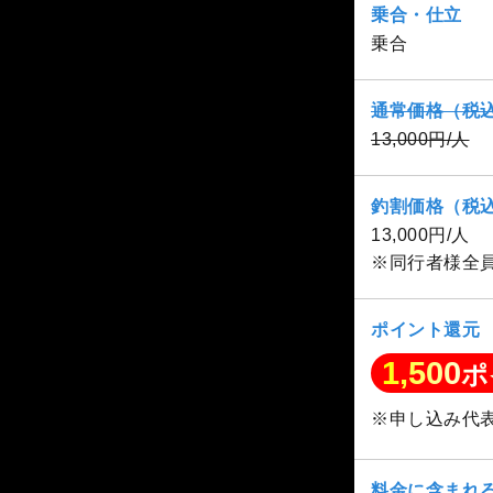
乗合・仕立
乗合
通常価格（税
13,000円/人
釣割価格（税
13,000円/人
※同行者様全
ポイント還元
1,500
ポ
※申し込み代
料金に含まれ