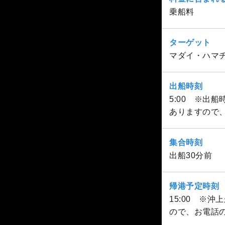
乗船料
ターゲット
マダイ・ハマ
出船時刻
5:00 ※出
ありますので
集合時刻
出船30分前
帰港予定時刻
15:00 ※
ので、お電話