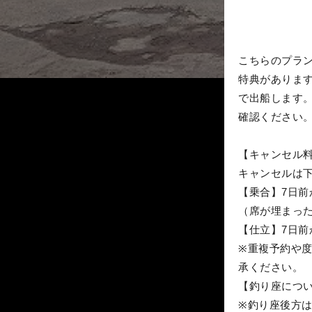
こちらのプラ
特典があります
で出船します
確認ください
【キャンセル
キャンセルは
【乗合】7日前
（席が埋まっ
【仕立】7日前
※重複予約や
承ください。
【釣り座につ
※釣り座後方