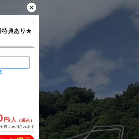
引特典あり★
更
0
円/人
（税込）
全員に適用されます