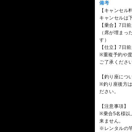
備考
【キャンセル
キャンセルは
【乗合】7日前
（席が埋まっ
す）
【仕立】7日前
※重複予約や
ご了承くださ
【釣り座につ
※釣り座後方
ださい。
【注意事項】
※乗合5名様
来ません。
※レンタルの