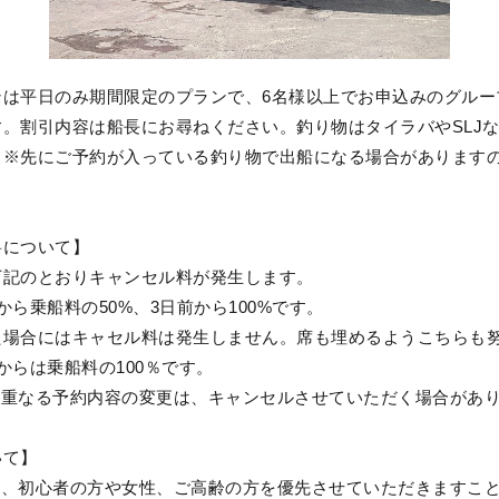
ンは平日のみ期間限定のプランで、6名様以上でお申込みのグルー
。割引内容は船長にお尋ねください。釣り物はタイラバやSLJ
。※先にご予約が入っている釣り物で出船になる場合があります
。
料について】
下記のとおりキャンセル料が発生します。
から乗船料の50%、3日前から100%です。
た場合にはキャセル料は発生しません。席も埋めるようこちらも
からは乗船料の100％です。
度重なる予約内容の変更は、キャンセルさせていただく場合があ
いて】
は、初心者の方や女性、ご高齢の方を優先させていただきますこ