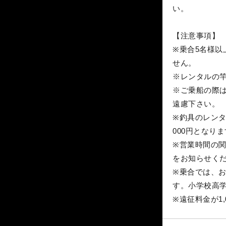
い。
【注意事項】
※乗合5名様以
せん。
※レンタルの
※ご乗船の際
遠慮下さい。
※釣具のレンタ
000円となり
※営業時間の関
をお知らせく
※乗合では、
す。小学校高
※遠征料金が1,