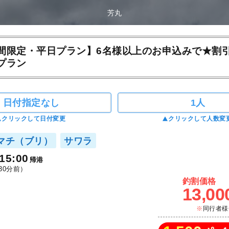
芳丸
間限定・平日プラン】6名様以上のお申込みで★割
プラン
日付指定なし
1人
クリックして日付変更
クリックして人数変
マチ（ブリ）
サワラ
15:00
帰港
30分前）
釣割価格
13,00
同行者様