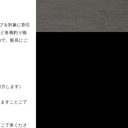
プを対象に割引
など各種釣り物
ので、船長にご
努力します）
りますことご了
とご了承くださ