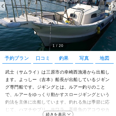
1
/
20
予約プラン
口コミ
釣果
写真
地図
武士（サムライ）は三原市の幸崎西漁港から出船し
ます。よっしー（吉本）船長が出船しているジギン
グ専門船です。ジギングとは、ルアー釣りのこと
で、ルアーをゆっくり動かすスロージギングという
釣法を主体に出船しています。釣れる魚は季節に応
じて、ハマチやブリ、サワラ、高級魚のアコウやカ
続きを表示