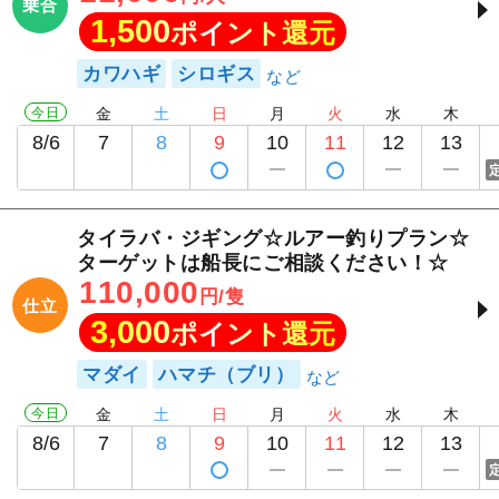
乗合
1,500
ポイント還元
カワハギ
シロギス
今日
金
土
日
月
火
水
木
8/6
7
8
9
10
11
12
13
タイラバ・ジギング☆ルアー釣りプラン☆
ターゲットは船長にご相談ください！☆
110,000
円/隻
仕立
3,000
ポイント還元
マダイ
ハマチ（ブリ）
今日
金
土
日
月
火
水
木
8/6
7
8
9
10
11
12
13