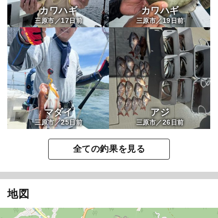
カワハギ
カワハギ
17
19
三原市／
日前
三原市／
日前
マダイ
アジ
25
26
三原市／
日前
三原市／
日前
全ての釣果を見る
地図