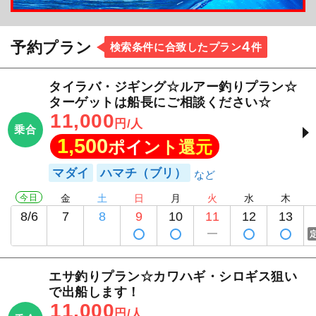
4
予約プラン
検索条件に合致したプラン
件
タイラバ・ジギング☆ルアー釣りプラン☆
ターゲットは船長にご相談ください☆
11,000
円/人
乗合
1,500
ポイント還元
マダイ
ハマチ（ブリ）
今日
金
土
日
月
火
水
木
8/6
7
8
9
10
11
12
13
エサ釣りプラン☆カワハギ・シロギス狙い
で出船します！
11,000
円/人