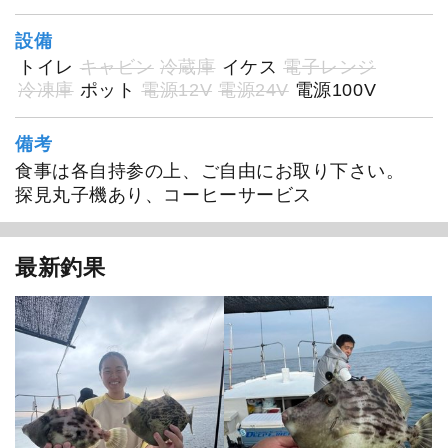
設備
トイレ
キャビン
冷蔵庫
イケス
電子レンジ
冷凍庫
ポット
電源12V
電源24V
電源100V
備考
食事は各自持参の上、ご自由にお取り下さい。
探見丸子機あり、コーヒーサービス
最新釣果