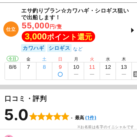
エサ釣りプラン☆カワハギ・シロギス狙い
で出船します！
55,000
円/隻
仕立
3,000
ポイント還元
カワハギ
シロギス
今日
金
土
日
月
火
水
木
8/6
7
8
9
10
11
12
13
口コミ・評判
5.0
(1件)
最高
お名前は名字のイニシャルです