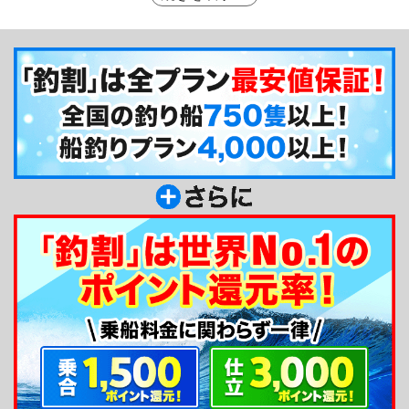
サゴ、マダイと多くの魚種を狙うことが可能です。
タチウオシーズンでは、ジギングとは別にエサ釣り
にも対応していますので、お気軽にご相談下さい
ね！武士（サムライ）は、貸竿サービスがありませ
んが、ジギング経験者はもちろん、タイラバや陸っ
ぱりルアー釣りをされてきた方にもオススメしたい
1隻。ぜひ、武士（サムライ）で腕を磨いて下さ
い！
釣り船からのメッセージ
ジギング専門で出船している武士（サムライ）の
吉本です。多くのお客様から愛称・「よっしー」で
親しまれていますので、ご乗船された方はぜひ気軽
にお声がけ下さいね^0^当船では、スロージギング
をメインに青物や根魚を狙って出船しています。ス
リリングな釣りをぜひ味わって下さいね！