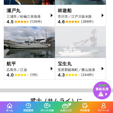
瀬戸丸
林遊船
三浦市／松輪江奈漁港
市川市／江戸川放水路
4.5
4.6
(129件)
(396件)
航平
宝生丸
広島市／江波
安房郡鋸南町／勝山漁港
4.0
4.3
(1件)
(244件)
武士（サムライ）に
よくいただくご質問