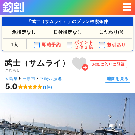
「武士（サムライ）」のプラン検索条件
魚指定なし
日付指定なし
こだわり
(0)
ポイント
1人
即時予約
割引あり
２倍３倍
武士（サムライ）
お気に入りに登録
さむらい
広島県
三原市
幸崎西漁港
地図を見る
5.0
(1件)