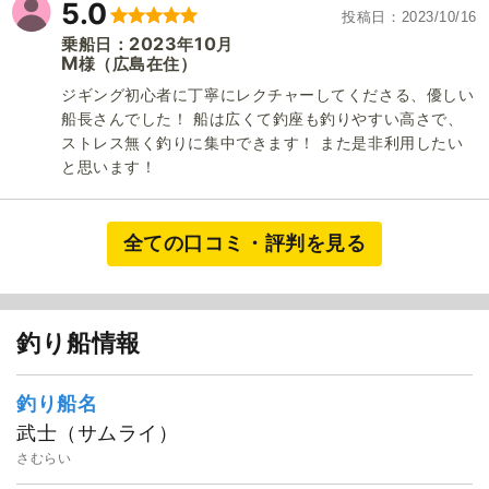
5.0
投稿日
2023/10/16
2023
10
乗船日：
年
月
M
（広島在住）
様
ジギング初心者に丁寧にレクチャーしてくださる、優しい
船長さんでした！ 船は広くて釣座も釣りやすい高さで、
ストレス無く釣りに集中できます！ また是非利用したい
と思います！
全ての口コミ・評判を見る
釣り船情報
釣り船名
武士（サムライ）
さむらい