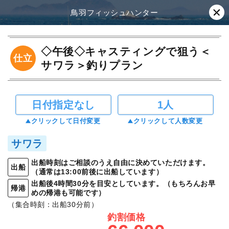
鳥羽フィッシュハンター
◇午後◇キャスティングで狙う＜
仕立
サワラ＞釣りプラン
日付指定なし
1人
クリックして日付変更
クリックして人数変更
サワラ
出船時刻はご相談のうえ自由に決めていただけます。
出船
（通常は13:00前後に出船しています）
出船後4時間30分を目安としています。（もちろんお早
帰港
めの帰港も可能です）
（集合時刻：出船30分前）
釣割価格