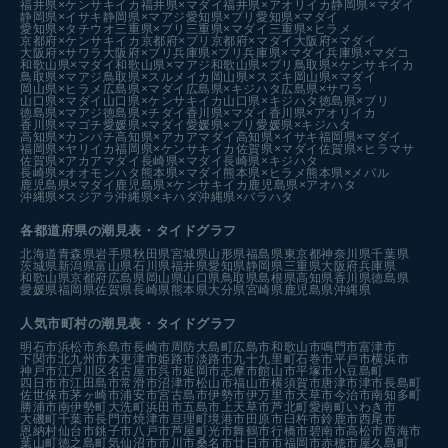
福井県×ケンサキイカ
福井県×マダイ
福井県×アオリイカ
静岡県×マダイ
静岡県×イサキ
静岡県×マアジ
愛知県×ブリ
愛知県×マダイ
愛知県×タチウオ
三重県×ブリ
三重県×マダイ
三重県×ヒラメ
京都府×ケンサキイカ
京都府×ブリ
京都府×マダイ
大阪府×マダイ
大阪府×サワラ
大阪府×ブリ
兵庫県×ブリ
兵庫県×マダイ
兵庫県×マダコ
和歌山県×マダイ
和歌山県×マアジ
和歌山県×ブリ
鳥取県×ケンサキイカ
鳥取県×マアジ
鳥取県×スルメイカ
岡山県×スズキ
岡山県×マダイ
岡山県×ヒラメ
広島県×マダイ
広島県×キジハタ
広島県×サワラ
山口県×マダイ
山口県×ケンサキイカ
山口県×キジハタ
徳島県×ブリ
徳島県×マアジ
徳島県×チダイ
香川県×マダイ
香川県×アオリイカ
香川県×マゴチ
愛媛県×マダイ
愛媛県×ブリ
愛媛県×キジハタ
高知県×カンパチ
高知県×アカアマダイ
高知県×イサキ
福岡県×マダイ
福岡県×ヤリイカ
福岡県×ケンサキイカ
佐賀県×マダイ
佐賀県×ヒラマサ
佐賀県×アカアマダイ
長崎県×マダイ
長崎県×キジハタ
長崎県×オオモンハタ
熊本県×マダイ
熊本県×ヒラメ
熊本県×メバル
鹿児島県×マダイ
鹿児島県×ケンサキイカ
鹿児島県×アオハタ
沖縄県×スジアラ
沖縄県×キハダ
沖縄県×バラハタ
各都道府県の潮見表
・タイドグラフ
北海道
青森県
岩手県
秋田県
宮城県
山形県
福島県
東京都
神奈川県
千葉県
茨城県
新潟県
富山県
石川県
福井県
愛知県
静岡県
三重県
大阪府
兵庫県
和歌山県
京都府
広島県
岡山県
山口県
鳥取県
島根県
高知県
香川県
徳島県
愛媛県
福岡県
佐賀県
長崎県
熊本県
大分県
宮崎県
鹿児島県
沖縄県
人気市町村の潮見表・タイドグラフ
明石市
浜松市
糸島市
長崎市
周防大島町
広島市
和歌山市
鳴門市
富津市
下関市
北九州市
木更津市
姫路市
淡路市
九十九里町
石巻市
平戸市
横浜市
神戸市
江戸川区
名古屋市
呉市
延岡市
志摩市
館山市
平塚市
小豆島町
四日市市
江田島市
常滑市
沼津市
松山市
福山市
横須賀市
唐津市
津市
長島町
佐世保市
茅ヶ崎市
浦安市
宮古島市
伊勢市
伊万里市
天草市
今治市
南知多町
勝浦市
南伊勢町
大洗町
浜田市
五島市
上天草市
芦北町
愛南町
いわき市
大磯町
千葉市
長門市
焼津市
亘理町
境港市
田原市
臼杵市
鈴鹿市
西尾市
恩納村
仙台市
銚子市
八戸市
芦屋町
光市
舞鶴市
行橋市
碧南市
高松市
西海市
葉山町
徳之島町
気仙沼市
市川市
桑名市
廿日市市
福岡市
赤穂市
屋久島町