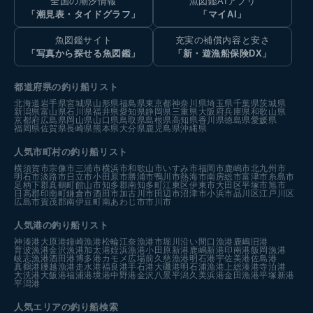
全国の潮汐情報
魚図鑑AIアプリ
「潮見表・タイドグラフ」
「マイAI」
魚図鑑サイト
充実の補償内容と安さ
「写真から探せる魚図鑑」
「新・遊漁船保険DX」
都道府県の釣り船リスト
北海道
岩手県
宮城県
山形県
福島県
東京都
神奈川県
埼玉県
千葉県
茨城県
新潟県
富山県
石川県
福井県
愛知県
静岡県
三重県
大阪府
兵庫県
和歌山県
京都府
広島県
岡山県
山口県
鳥取県
島根県
高知県
香川県
徳島県
愛媛県
福岡県
佐賀県
長崎県
熊本県
大分県
鹿児島県
沖縄県
人気市町村の釣り船リスト
横須賀市
宗像市
三浦市
横浜市
和歌山市
いすみ市
福岡市
鹿嶋市
北九州市
明石市
淡路市
日立市
小田原市
勝浦市
鴨川市
熱海市
南房総市
富津市
糸島市
足柄下郡真鶴町
館山市
知多郡南知多町
江東区
伊東市
大田区
平塚市
旭市
日高郡印南町
鎌倉市
酒田市
加古川市
田辺市
沼津市
小浜市
品川区
江戸川区
広島市
賀茂郡南伊豆町
南あわじ市
市川市
人気港の釣り船リスト
神湊港
大原港
鐘崎漁港
松輪江奈漁港
市堀川沿い
間口漁港
鹿嶋旧港
育波漁港
金沢漁港
加太港
姪浜漁港
小田原新港
鹿嶋新港
印南港
飯岡漁港
岐志漁港
酒田港
博多港カモメ広場前
久慈漁港
明石港
宇佐美港
佐島港
真鶴港
腰越漁港
走水港
福良港
手石港
大磯港
明石浦漁港
上総湊港
寺泊港
大洗港
大飯港
福浦港
境港中野港
金沢八景平潟
久美浜港
金田漁港
平塚新港
平潟港
人気エリアの釣り船検索