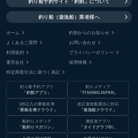
釣り船予約サイト「釣割」について
釣り船（遊漁船）業者様へ
ホーム
釣割からのお知らせ
よくあるご質問
お問い合わせ
利用規約
プライバシーポリシー
運営会社
採用情報
特定商取引法に基づく表記
釣り船予約アプリ
釣りメディア
「釣割アプリ」
「FISHINGJAPAN」
1秒記入の乗船名簿
改正遊漁船業法に対応
「乗船名簿クラウド」
「遊漁船クラウド」
船釣りメディア
潮見表アプリ
「船釣りマガジン」
「タイドグラフBI」