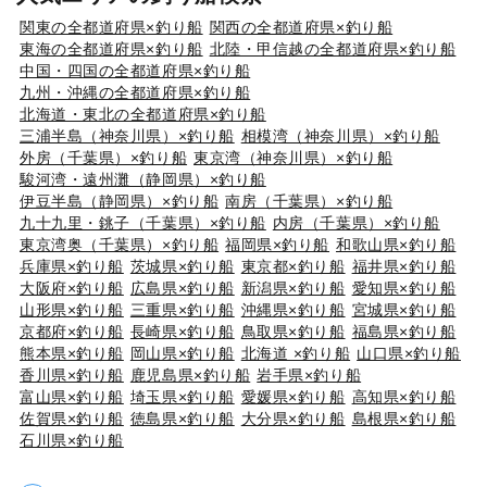
関東の全都道府県×釣り船
関西の全都道府県×釣り船
東海の全都道府県×釣り船
北陸・甲信越の全都道府県×釣り船
中国・四国の全都道府県×釣り船
九州・沖縄の全都道府県×釣り船
北海道・東北の全都道府県×釣り船
三浦半島（神奈川県）×釣り船
相模湾（神奈川県）×釣り船
外房（千葉県）×釣り船
東京湾（神奈川県）×釣り船
駿河湾・遠州灘（静岡県）×釣り船
伊豆半島（静岡県）×釣り船
南房（千葉県）×釣り船
九十九里・銚子（千葉県）×釣り船
内房（千葉県）×釣り船
東京湾奥（千葉県）×釣り船
福岡県×釣り船
和歌山県×釣り船
兵庫県×釣り船
茨城県×釣り船
東京都×釣り船
福井県×釣り船
大阪府×釣り船
広島県×釣り船
新潟県×釣り船
愛知県×釣り船
山形県×釣り船
三重県×釣り船
沖縄県×釣り船
宮城県×釣り船
京都府×釣り船
長崎県×釣り船
鳥取県×釣り船
福島県×釣り船
熊本県×釣り船
岡山県×釣り船
北海道 ×釣り船
山口県×釣り船
香川県×釣り船
鹿児島県×釣り船
岩手県×釣り船
富山県×釣り船
埼玉県×釣り船
愛媛県×釣り船
高知県×釣り船
佐賀県×釣り船
徳島県×釣り船
大分県×釣り船
島根県×釣り船
石川県×釣り船