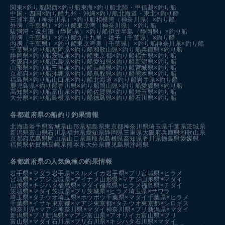
関東×釣り船
関西×釣り船
東海×釣り船
北陸・甲信越×釣り船
中国・四国×釣り船
九州・沖縄×釣り船
北海道・東北×釣り船
三浦半島（神奈川県）×釣り船
相模湾（神奈川県）×釣り船
外房（千葉県）×釣り船
東京湾（神奈川県）×釣り船
駿河湾・遠州灘（静岡県）×釣り船
伊豆半島（静岡県）×釣り船
南房（千葉県）×釣り船
九十九里・銚子（千葉県）×釣り船
内房（千葉県）×釣り船
東京湾奥（千葉県）×釣り船
神奈川県×釣り船
千葉県×釣り船
福岡県×釣り船
和歌山県×釣り船
兵庫県×釣り船
静岡県×釣り船
茨城県×釣り船
東京都×釣り船
福井県×釣り船
大阪府×釣り船
広島県×釣り船
愛知県×釣り船
新潟県×釣り船
山形県×釣り船
三重県×釣り船
長崎県×釣り船
宮城県×釣り船
京都府×釣り船
沖縄県×釣り船
鳥取県×釣り船
熊本県×釣り船
福島県×釣り船
山口県×釣り船
北海道 ×釣り船
岩手県×釣り船
鹿児島県×釣り船
香川県×釣り船
岡山県×釣り船
愛媛県×釣り船
高知県×釣り船
富山県×釣り船
佐賀県×釣り船
埼玉県×釣り船
大分県×釣り船
島根県×釣り船
徳島県×釣り船
石川県×釣り船
各都道府県の船釣り釣果情報
北海道
岩手県
宮城県
山形県
福島県
東京都
神奈川県
埼玉県
千葉県
茨城県
新潟県
富山県
石川県
福井県
愛知県
静岡県
三重県
大阪府
兵庫県
和歌山県
京都府
広島県
岡山県
山口県
鳥取県
島根県
高知県
香川県
徳島県
愛媛県
福岡県
佐賀県
長崎県
熊本県
大分県
鹿児島県
沖縄県
各都道府県の人気魚種の釣果情報
岩手県×マダラ
岩手県×スルメイカ
岩手県×ブリ
宮城県×ヒラメ
宮城県×マアジ
宮城県×アイナメ
山形県×マアジ
山形県×マダイ
山形県×キジハタ
福島県×マダイ
福島県×ヒラメ
福島県×チダイ
茨城県×マダイ
茨城県×ブリ
茨城県×ヒラメ
埼玉県×サワラ
埼玉県×タチウオ
埼玉県×ホウボウ
千葉県×マダイ
千葉県×ヒラメ
千葉県×イサキ
東京都×マアジ
東京都×タチウオ
東京都×シロギス
神奈川県×マアジ
神奈川県×マダイ
神奈川県×ブリ
新潟県×マダイ
新潟県×ブリ
新潟県×マアジ
富山県×アオリイカ
富山県×ブリ
富山県×マダイ
石川県×ブリ
石川県×キジハタ
石川県×マダイ