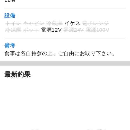
設備
トイレ
キャビン
冷蔵庫
イケス
電子レンジ
冷凍庫
ポット
電源12V
電源24V
電源100V
備考
食事は各自持参の上、ご自由にお取り下さい。
1
/
20
最新釣果