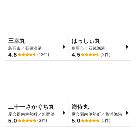
三幸丸
はっしぃ丸
鳥羽市／石鏡漁港
鳥羽市／石鏡漁港
4.8
4.5
(12件)
(2件)
二十一さかぐち丸
海侍丸
度会郡南伊勢町／迫間浦
度会郡南伊勢町／贄浦漁港
5.0
5.0
(3件)
(5件)