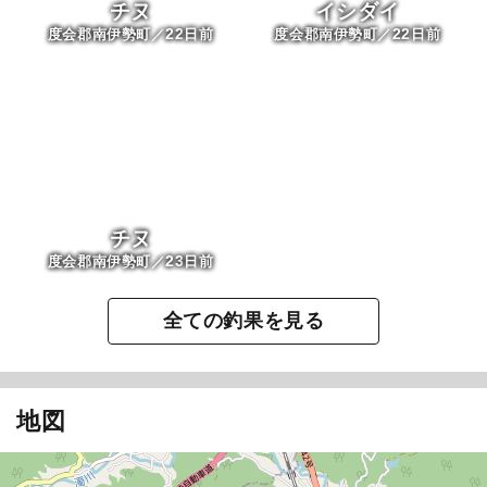
チヌ
イシダイ
22
22
度会郡南伊勢町／
日前
度会郡南伊勢町／
日前
恭進丸
チヌ
23
度会郡南伊勢町／
日前
全ての釣果を見る
地図