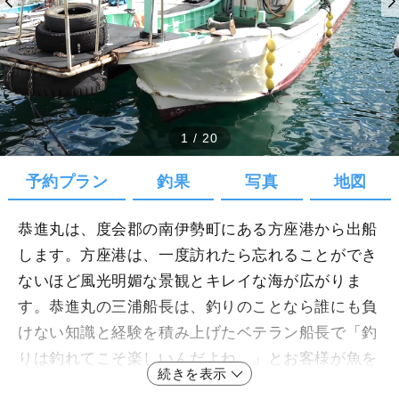
1
/
20
予約プラン
釣果
写真
地図
恭進丸は、度会郡の南伊勢町にある方座港から出船
します。方座港は、一度訪れたら忘れることができ
ないほど風光明媚な景観とキレイな海が広がりま
す。恭進丸の三浦船長は、釣りのことなら誰にも負
けない知識と経験を積み上げたベテラン船長で「釣
りは釣れてこそ楽しいんだよね。」とお客様が魚を
続きを表示
釣り上げるまで努力を惜しみません。そんな三浦船