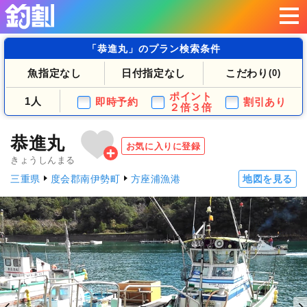
「恭進丸」のプラン検索条件
魚指定なし
日付指定なし
こだわり
(0)
ポイント
1人
即時予約
割引あり
２倍３倍
恭進丸
お気に入りに登録
きょうしんまる
三重県
度会郡南伊勢町
方座浦漁港
地図を見る