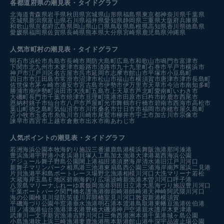
各都道府県の潮見表
・タイドグラフ
北海道
青森県
岩手県
秋田県
宮城県
山形県
福島県
東京都
神奈川県
千葉県
茨城県
新潟県
富山県
石川県
福井県
愛知県
静岡県
三重県
大阪府
兵庫県
和歌山県
京都府
広島県
岡山県
山口県
鳥取県
島根県
高知県
香川県
徳島県
愛媛県
福岡県
佐賀県
長崎県
熊本県
大分県
宮崎県
鹿児島県
沖縄県
人気市町村の潮見表・タイドグラフ
明石市
浜松市
糸島市
長崎市
周防大島町
広島市
和歌山市
鳴門市
富津市
下関市
北九州市
木更津市
姫路市
淡路市
九十九里町
石巻市
平戸市
横浜市
神戸市
江戸川区
名古屋市
呉市
延岡市
志摩市
館山市
平塚市
小豆島町
四日市市
江田島市
常滑市
沼津市
松山市
福山市
横須賀市
唐津市
津市
長島町
佐世保市
茅ヶ崎市
浦安市
宮古島市
伊勢市
伊万里市
天草市
今治市
南知多町
勝浦市
南伊勢町
浜田市
大洗町
五島市
上天草市
芦北町
愛南町
いわき市
大磯町
長門市
千葉市
焼津市
亘理町
境港市
田原市
臼杵市
鈴鹿市
西尾市
恩納村
銚子市
仙台市
八戸市
芦屋町
光市
舞鶴市
行橋市
碧南市
西海市
高松市
葉山町
徳之島町
気仙沼市
市川市
桑名市
廿日市市
福岡市
赤穂市
屋久島町
苫小牧市
玉名市
糸魚川市
川崎市
尾鷲市
柳井市
宇土市
加古川市
宗像市
諫早市
西宮市
上越市
倉敷市
出水市
南あわじ市
人気ポイントの潮見表・タイドグラフ
若洲海浜公園
本牧海釣り施設
三番瀬
鹿島港
横浜
舞阪漁港
那珂湊港
豊浜漁港
宇野港
小名浜港
貝塚人工島
加太漁港
大津港
葛西海浜公園
アジュール舞子
野島公園
閖上港
福田港
須磨海岸
清水港
旧江戸川河口
新舞子マリンパーク
相馬港
三池港
東扇島西公園
三浦海岸
南芦屋浜
二見港
片貝漁港
平和島ボートレース場
野北漁港
相模川河口
大洗マリーナ
若松
大蔵海岸
玉島Ｅ地区
碧南海釣り広場
波崎新漁港
木曽川河口
呼子港
八景島マリーナ
ふれーゆ裏
飯岡漁港
羽田
日立港
大黒海づり施設
豊川河口
千葉ポートパーク
関門橋
名護漁港
御前崎港
師崎港
天神崎
阿武隈川河口
海の公園
検見川堤防
筑後川昇開橋
室見川河口
敦賀新港
横須賀
平磯海づり公園
牛窓港
垂水漁港
明石港
本渡港
鳥取港
東幡豆漁港
佐伯港
田ノ浦漁港
仙台漁港
津名港
豊橋
大磯港
神戸空港親水護岸
木更津港
武庫川一文字
新宮漁港
吉野川河口
三角西港
洲本港
千葉港
城ヶ島公園
小島漁港
吹上浜
三崎漁港
妻鹿漁港
熊本新港
館山港
牛深
宇品波止場公園