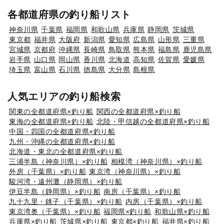
各都道府県の釣り船リスト
神奈川県
千葉県
福岡県
和歌山県
兵庫県
静岡県
茨城県
東京都
福井県
大阪府
新潟県
愛知県
広島県
山形県
三重県
宮城県
京都府
沖縄県
長崎県
鳥取県
熊本県
福島県
鹿児島県
岩手県
山口県
岡山県
香川県
北海道
高知県
佐賀県
愛媛県
埼玉県
富山県
石川県
徳島県
大分県
島根県
人気エリアの釣り船検索
関東の全都道府県×釣り船
関西の全都道府県×釣り船
東海の全都道府県×釣り船
北陸・甲信越の全都道府県×釣り船
中国・四国の全都道府県×釣り船
九州・沖縄の全都道府県×釣り船
北海道・東北の全都道府県×釣り船
三浦半島（神奈川県）×釣り船
相模湾（神奈川県）×釣り船
外房（千葉県）×釣り船
東京湾（神奈川県）×釣り船
駿河湾・遠州灘（静岡県）×釣り船
伊豆半島（静岡県）×釣り船
南房（千葉県）×釣り船
九十九里・銚子（千葉県）×釣り船
内房（千葉県）×釣り船
東京湾奥（千葉県）×釣り船
福岡県×釣り船
和歌山県×釣り船
兵庫県×釣り船
茨城県×釣り船
東京都×釣り船
福井県×釣り船