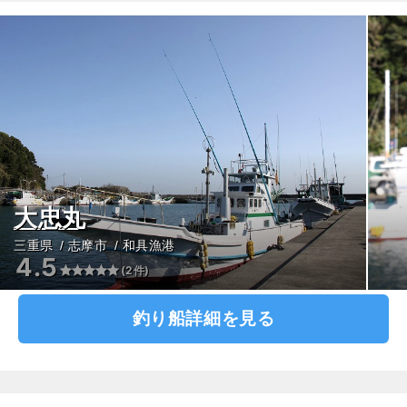
大忠丸
三重県
志摩市
和具漁港
4.5
(2件)
釣り船詳細を見る