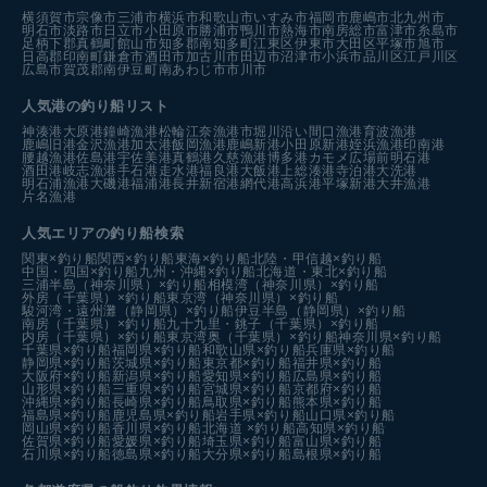
横須賀市
宗像市
三浦市
横浜市
和歌山市
いすみ市
福岡市
鹿嶋市
北九州市
明石市
淡路市
日立市
小田原市
勝浦市
鴨川市
熱海市
南房総市
富津市
糸島市
足柄下郡真鶴町
館山市
知多郡南知多町
江東区
伊東市
大田区
平塚市
旭市
日高郡印南町
鎌倉市
酒田市
加古川市
田辺市
沼津市
小浜市
品川区
江戸川区
広島市
賀茂郡南伊豆町
南あわじ市
市川市
人気港の釣り船リスト
神湊港
大原港
鐘崎漁港
松輪江奈漁港
市堀川沿い
間口漁港
育波漁港
鹿嶋旧港
金沢漁港
加太港
飯岡漁港
鹿嶋新港
小田原新港
姪浜漁港
印南港
腰越漁港
佐島港
宇佐美港
真鶴港
久慈漁港
博多港カモメ広場前
明石港
酒田港
岐志漁港
手石港
走水港
福良港
大飯港
上総湊港
寺泊港
大洗港
明石浦漁港
大磯港
福浦港
長井新宿港
網代港
高浜港
平塚新港
大井漁港
片名漁港
人気エリアの釣り船検索
関東×釣り船
関西×釣り船
東海×釣り船
北陸・甲信越×釣り船
中国・四国×釣り船
九州・沖縄×釣り船
北海道・東北×釣り船
三浦半島（神奈川県）×釣り船
相模湾（神奈川県）×釣り船
外房（千葉県）×釣り船
東京湾（神奈川県）×釣り船
駿河湾・遠州灘（静岡県）×釣り船
伊豆半島（静岡県）×釣り船
南房（千葉県）×釣り船
九十九里・銚子（千葉県）×釣り船
内房（千葉県）×釣り船
東京湾奥（千葉県）×釣り船
神奈川県×釣り船
千葉県×釣り船
福岡県×釣り船
和歌山県×釣り船
兵庫県×釣り船
静岡県×釣り船
茨城県×釣り船
東京都×釣り船
福井県×釣り船
大阪府×釣り船
新潟県×釣り船
愛知県×釣り船
広島県×釣り船
山形県×釣り船
三重県×釣り船
宮城県×釣り船
京都府×釣り船
沖縄県×釣り船
長崎県×釣り船
鳥取県×釣り船
熊本県×釣り船
福島県×釣り船
鹿児島県×釣り船
岩手県×釣り船
山口県×釣り船
岡山県×釣り船
香川県×釣り船
北海道 ×釣り船
高知県×釣り船
佐賀県×釣り船
愛媛県×釣り船
埼玉県×釣り船
富山県×釣り船
石川県×釣り船
徳島県×釣り船
大分県×釣り船
島根県×釣り船