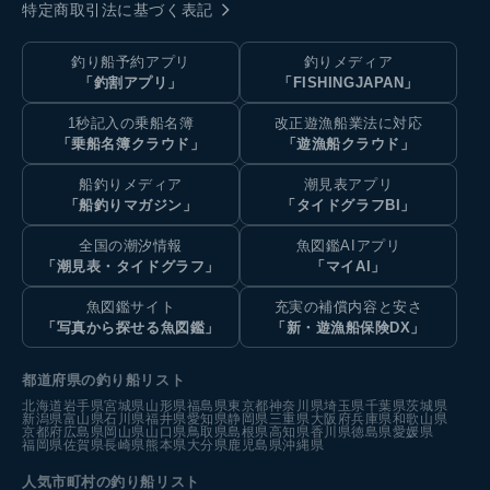
特定商取引法に基づく表記
釣り船予約アプリ
釣りメディア
「釣割アプリ」
「FISHINGJAPAN」
1秒記入の乗船名簿
改正遊漁船業法に対応
「乗船名簿クラウド」
「遊漁船クラウド」
船釣りメディア
潮見表アプリ
「船釣りマガジン」
「タイドグラフBI」
全国の潮汐情報
魚図鑑AIアプリ
「潮見表・タイドグラフ」
「マイAI」
魚図鑑サイト
充実の補償内容と安さ
「写真から探せる魚図鑑」
「新・遊漁船保険DX」
都道府県の釣り船リスト
北海道
岩手県
宮城県
山形県
福島県
東京都
神奈川県
埼玉県
千葉県
茨城県
新潟県
富山県
石川県
福井県
愛知県
静岡県
三重県
大阪府
兵庫県
和歌山県
京都府
広島県
岡山県
山口県
鳥取県
島根県
高知県
香川県
徳島県
愛媛県
福岡県
佐賀県
長崎県
熊本県
大分県
鹿児島県
沖縄県
人気市町村の釣り船リスト