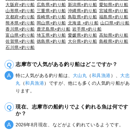
大阪府×釣り船
広島県×釣り船
新潟県×釣り船
愛知県×釣り船
山形県×釣り船
三重県×釣り船
沖縄県×釣り船
宮城県×釣り船
京都府×釣り船
長崎県×釣り船
鳥取県×釣り船
福島県×釣り船
熊本県×釣り船
岡山県×釣り船
北海道 ×釣り船
山口県×釣り船
香川県×釣り船
鹿児島県×釣り船
岩手県×釣り船
富山県×釣り船
埼玉県×釣り船
愛媛県×釣り船
高知県×釣り船
佐賀県×釣り船
徳島県×釣り船
大分県×釣り船
島根県×釣り船
石川県×釣り船
志摩市で人気がある釣り船はどこですか？
特に人気がある釣り船は、
大山丸
（
和具漁港
）、
大忠
丸
（
和具漁港
）ですが、他にも多くの人気釣り船があ
ります。
現在、志摩市の船釣りでよく釣れる魚は何です
か？
2026年8月現在、などがよく釣れているようです。