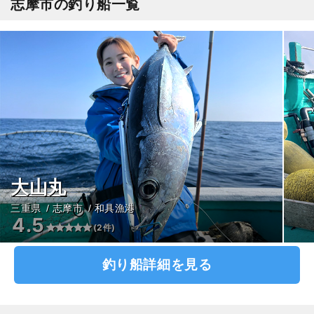
志摩市の釣り船一覧
大山丸
三重県
志摩市
和具漁港
4.5
(2件)
釣り船詳細を見る