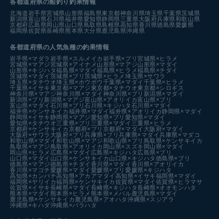
各都道府県の船釣り釣果情報
北海道
岩手県
宮城県
山形県
福島県
東京都
神奈川県
埼玉県
千葉県
茨城県
新潟県
富山県
石川県
福井県
愛知県
静岡県
三重県
大阪府
兵庫県
和歌山県
京都府
広島県
岡山県
山口県
鳥取県
島根県
高知県
香川県
徳島県
愛媛県
福岡県
佐賀県
長崎県
熊本県
大分県
鹿児島県
沖縄県
各都道府県の人気魚種の釣果情報
岩手県×マダラ
岩手県×スルメイカ
岩手県×ブリ
宮城県×ヒラメ
宮城県×マアジ
宮城県×アイナメ
山形県×マアジ
山形県×マダイ
山形県×キジハタ
福島県×マダイ
福島県×ヒラメ
福島県×チダイ
茨城県×マダイ
茨城県×ブリ
茨城県×ヒラメ
埼玉県×サワラ
埼玉県×タチウオ
埼玉県×ホウボウ
千葉県×マダイ
千葉県×ヒラメ
千葉県×イサキ
東京都×マアジ
東京都×タチウオ
東京都×シロギス
神奈川県×マアジ
神奈川県×マダイ
神奈川県×ブリ
新潟県×マダイ
新潟県×ブリ
新潟県×マアジ
富山県×アオリイカ
富山県×ブリ
富山県×マダイ
石川県×ブリ
石川県×キジハタ
石川県×マダイ
福井県×ケンサキイカ
福井県×マダイ
福井県×アオリイカ
静岡県×マダイ
静岡県×イサキ
静岡県×マアジ
愛知県×ブリ
愛知県×マダイ
愛知県×タチウオ
三重県×ブリ
三重県×マダイ
三重県×ヒラメ
京都府×ケンサキイカ
京都府×ブリ
京都府×マダイ
大阪府×マダイ
大阪府×サワラ
大阪府×ブリ
兵庫県×ブリ
兵庫県×マダイ
兵庫県×マダコ
和歌山県×マダイ
和歌山県×マアジ
和歌山県×ブリ
鳥取県×ケンサキイカ
鳥取県×マアジ
鳥取県×アオリイカ
岡山県×スズキ
岡山県×マダイ
岡山県×ヒラメ
広島県×マダイ
広島県×キジハタ
広島県×ブリ
山口県×マダイ
山口県×ケンサキイカ
山口県×キジハタ
徳島県×ブリ
徳島県×マアジ
徳島県×チダイ
香川県×マダイ
香川県×アオリイカ
香川県×マゴチ
愛媛県×マダイ
愛媛県×ブリ
愛媛県×キジハタ
高知県×カンパチ
高知県×アカアマダイ
高知県×イサキ
福岡県×マダイ
福岡県×ヤリイカ
福岡県×ケンサキイカ
佐賀県×マダイ
佐賀県×ヒラマサ
佐賀県×イサキ
長崎県×マダイ
長崎県×キジハタ
長崎県×オオモンハタ
熊本県×マダイ
熊本県×ヒラメ
熊本県×メバル
鹿児島県×マダイ
鹿児島県×ケンサキイカ
鹿児島県×アオハタ
沖縄県×スジアラ
沖縄県×キハダ
沖縄県×バラハタ