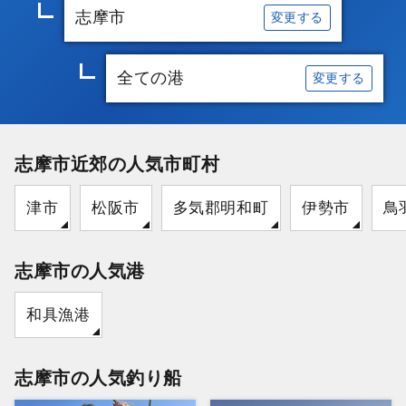
志摩市
変更する
全ての港
変更する
志摩市近郊の人気市町村
津市
松阪市
多気郡明和町
伊勢市
鳥
志摩市の人気港
和具漁港
志摩市の人気釣り船