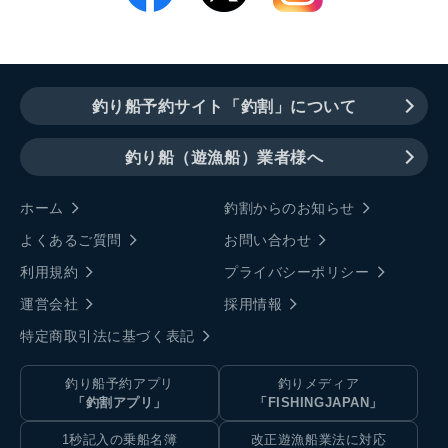
釣り船予約サイト「釣割」について
釣り船（遊漁船）業者様へ
ホーム
釣割からのお知らせ
よくあるご質問
お問い合わせ
利用規約
プライバシーポリシー
運営会社
採用情報
特定商取引法に基づく表記
釣り船予約アプリ
釣りメディア
「釣割アプリ」
「FISHINGJAPAN」
1秒記入の乗船名簿
改正遊漁船業法に対応