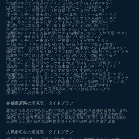
宮城県×マアジ
宮城県×アイナメ
山形県×マアジ
山形県×マダイ
山形県×キジハタ
福島県×マダイ
福島県×ヒラメ
福島県×チダイ
茨城県×マダイ
茨城県×ブリ
茨城県×ヒラメ
埼玉県×サワラ
埼玉県×タチウオ
埼玉県×ホウボウ
千葉県×マダイ
千葉県×ヒラメ
千葉県×イサキ
東京都×マアジ
東京都×タチウオ
東京都×シロギス
神奈川県×マアジ
神奈川県×マダイ
神奈川県×ブリ
新潟県×マダイ
新潟県×ブリ
新潟県×マアジ
富山県×アオリイカ
富山県×ブリ
富山県×マダイ
石川県×ブリ
石川県×キジハタ
石川県×マダイ
福井県×ケンサキイカ
福井県×マダイ
福井県×アオリイカ
静岡県×マダイ
静岡県×イサキ
静岡県×マアジ
愛知県×ブリ
愛知県×マダイ
愛知県×タチウオ
三重県×ブリ
三重県×マダイ
三重県×ヒラメ
京都府×ケンサキイカ
京都府×ブリ
京都府×マダイ
大阪府×マダイ
大阪府×サワラ
大阪府×ブリ
兵庫県×ブリ
兵庫県×マダイ
兵庫県×マダコ
和歌山県×マダイ
和歌山県×マアジ
和歌山県×ブリ
鳥取県×ケンサキイカ
鳥取県×マアジ
鳥取県×アオリイカ
岡山県×スズキ
岡山県×マダイ
岡山県×ヒラメ
広島県×マダイ
広島県×キジハタ
広島県×ブリ
山口県×マダイ
山口県×ケンサキイカ
山口県×キジハタ
徳島県×ブリ
徳島県×マアジ
徳島県×チダイ
香川県×マダイ
香川県×アオリイカ
香川県×マゴチ
愛媛県×マダイ
愛媛県×ブリ
愛媛県×キジハタ
高知県×カンパチ
高知県×アカアマダイ
高知県×イサキ
福岡県×マダイ
福岡県×ヤリイカ
福岡県×ケンサキイカ
佐賀県×マダイ
佐賀県×ヒラマサ
佐賀県×イサキ
長崎県×マダイ
長崎県×キジハタ
長崎県×オオモンハタ
熊本県×マダイ
熊本県×ヒラメ
熊本県×メバル
鹿児島県×マダイ
鹿児島県×ケンサキイカ
鹿児島県×アオハタ
沖縄県×スジアラ
沖縄県×キハダ
沖縄県×バラハタ
各都道府県の潮見表
・タイドグラフ
北海道
青森県
岩手県
秋田県
宮城県
山形県
福島県
東京都
神奈川県
千葉県
茨城県
新潟県
富山県
石川県
福井県
愛知県
静岡県
三重県
大阪府
兵庫県
和歌山県
京都府
広島県
岡山県
山口県
鳥取県
島根県
高知県
香川県
徳島県
愛媛県
福岡県
佐賀県
長崎県
熊本県
大分県
宮崎県
鹿児島県
沖縄県
人気市町村の潮見表・タイドグラフ