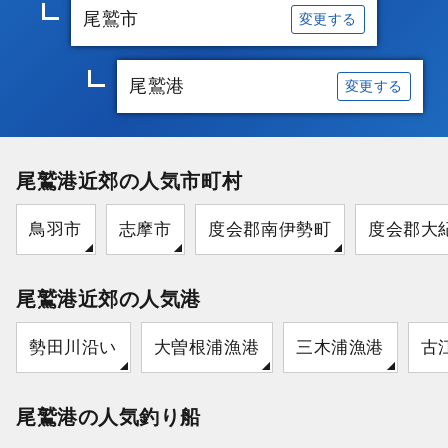
尾鷲市
変更する
尾鷲港
変更する
尾鷲港近郊の人気市町村
鳥羽市
志摩市
度会郡南伊勢町
度会郡大
尾鷲港近郊の人気港
勢田川沿い
大曽根浦漁港
三木浦漁港
古
尾鷲港の人気釣り船