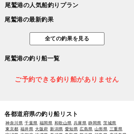
尾鷲港の人気船釣りプラン
尾鷲港の最新釣果
全ての釣果を見る
尾鷲港の釣り船一覧
ご予約できる釣り船がありません
各都道府県の釣り船リスト
神奈川県
千葉県
福岡県
和歌山県
兵庫県
静岡県
茨城県
東京都
福井県
大阪府
新潟県
愛知県
広島県
山形県
三重県