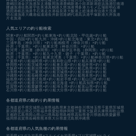
鹿嶋旧港
金沢漁港
加太港
飯岡漁港
鹿嶋新港
小田原新港
姪浜漁港
印南港
腰越漁港
佐島港
宇佐美港
真鶴港
久慈漁港
博多港カモメ広場前
明石港
酒田港
岐志漁港
手石港
走水港
福良港
大飯港
上総湊港
寺泊港
大洗港
明石浦漁港
大磯港
福浦港
長井新宿港
網代港
高浜港
平塚新港
大井漁港
片名漁港
人気エリアの釣り船検索
関東×釣り船
関西×釣り船
東海×釣り船
北陸・甲信越×釣り船
中国・四国×釣り船
九州・沖縄×釣り船
北海道・東北×釣り船
三浦半島（神奈川県）×釣り船
相模湾（神奈川県）×釣り船
外房（千葉県）×釣り船
東京湾（神奈川県）×釣り船
駿河湾・遠州灘（静岡県）×釣り船
伊豆半島（静岡県）×釣り船
南房（千葉県）×釣り船
九十九里・銚子（千葉県）×釣り船
内房（千葉県）×釣り船
東京湾奥（千葉県）×釣り船
神奈川県×釣り船
千葉県×釣り船
福岡県×釣り船
和歌山県×釣り船
兵庫県×釣り船
静岡県×釣り船
茨城県×釣り船
東京都×釣り船
福井県×釣り船
大阪府×釣り船
新潟県×釣り船
愛知県×釣り船
広島県×釣り船
山形県×釣り船
三重県×釣り船
宮城県×釣り船
京都府×釣り船
沖縄県×釣り船
長崎県×釣り船
鳥取県×釣り船
熊本県×釣り船
福島県×釣り船
鹿児島県×釣り船
岩手県×釣り船
山口県×釣り船
岡山県×釣り船
香川県×釣り船
北海道 ×釣り船
高知県×釣り船
佐賀県×釣り船
愛媛県×釣り船
埼玉県×釣り船
富山県×釣り船
石川県×釣り船
徳島県×釣り船
大分県×釣り船
島根県×釣り船
各都道府県の船釣り釣果情報
北海道
岩手県
宮城県
山形県
福島県
東京都
神奈川県
埼玉県
千葉県
茨城県
新潟県
富山県
石川県
福井県
愛知県
静岡県
三重県
大阪府
兵庫県
和歌山県
京都府
広島県
岡山県
山口県
鳥取県
島根県
高知県
香川県
徳島県
愛媛県
福岡県
佐賀県
長崎県
熊本県
大分県
鹿児島県
沖縄県
各都道府県の人気魚種の釣果情報
岩手県×マダラ
岩手県×スルメイカ
岩手県×ブリ
宮城県×ヒラメ