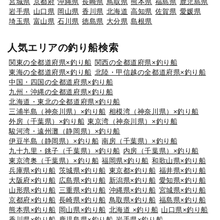
宮城県
京都府
沖縄県
長崎県
鳥取県
熊本県
福島県
鹿児島県
岩手県
山口県
岡山県
香川県
北海道
高知県
佐賀県
愛媛県
埼玉県
富山県
石川県
徳島県
大分県
島根県
人気エリアの釣り船検索
関東の全都道府県×釣り船
関西の全都道府県×釣り船
東海の全都道府県×釣り船
北陸・甲信越の全都道府県×釣り船
中国・四国の全都道府県×釣り船
九州・沖縄の全都道府県×釣り船
北海道・東北の全都道府県×釣り船
三浦半島（神奈川県）×釣り船
相模湾（神奈川県）×釣り船
外房（千葉県）×釣り船
東京湾（神奈川県）×釣り船
駿河湾・遠州灘（静岡県）×釣り船
伊豆半島（静岡県）×釣り船
南房（千葉県）×釣り船
九十九里・銚子（千葉県）×釣り船
内房（千葉県）×釣り船
東京湾奥（千葉県）×釣り船
福岡県×釣り船
和歌山県×釣り船
兵庫県×釣り船
茨城県×釣り船
東京都×釣り船
福井県×釣り船
大阪府×釣り船
広島県×釣り船
新潟県×釣り船
愛知県×釣り船
山形県×釣り船
三重県×釣り船
沖縄県×釣り船
宮城県×釣り船
京都府×釣り船
長崎県×釣り船
鳥取県×釣り船
福島県×釣り船
熊本県×釣り船
岡山県×釣り船
北海道 ×釣り船
山口県×釣り船
香川県×釣り船
鹿児島県×釣り船
岩手県×釣り船