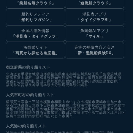
「乗船名簿クラウド」
「遊漁船クラウド」
船釣りメディア
潮見表アプリ
「船釣りマガジン」
「タイドグラフBI」
全国の潮汐情報
魚図鑑AIアプリ
「潮見表・タイドグラフ」
「マイAI」
魚図鑑サイト
充実の補償内容と安さ
「写真から探せる魚図鑑」
「新・遊漁船保険DX」
都道府県の釣り船リスト
北海道
岩手県
宮城県
山形県
福島県
東京都
神奈川県
埼玉県
千葉県
茨城県
新潟県
富山県
石川県
福井県
愛知県
静岡県
三重県
大阪府
兵庫県
和歌山県
京都府
広島県
岡山県
山口県
鳥取県
島根県
高知県
香川県
徳島県
愛媛県
福岡県
佐賀県
長崎県
熊本県
大分県
鹿児島県
沖縄県
人気市町村の釣り船リスト
横須賀市
宗像市
三浦市
横浜市
和歌山市
いすみ市
福岡市
鹿嶋市
北九州市
明石市
淡路市
日立市
小田原市
勝浦市
鴨川市
熱海市
南房総市
富津市
糸島市
足柄下郡真鶴町
館山市
知多郡南知多町
江東区
伊東市
大田区
平塚市
旭市
日高郡印南町
鎌倉市
酒田市
加古川市
田辺市
沼津市
小浜市
品川区
江戸川区
広島市
賀茂郡南伊豆町
南あわじ市
市川市
人気港の釣り船リスト
神湊港
大原港
鐘崎漁港
松輪江奈漁港
市堀川沿い
間口漁港
育波漁港