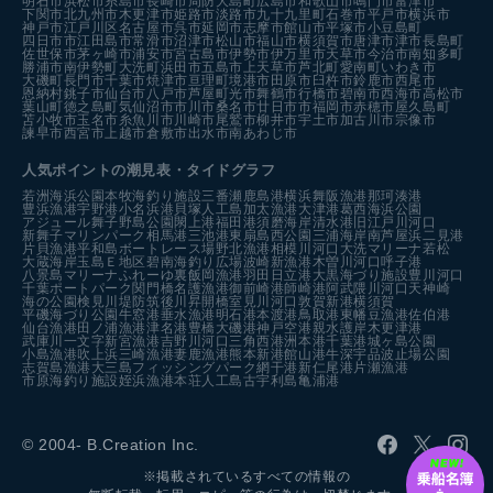
明石市
浜松市
糸島市
長崎市
周防大島町
広島市
和歌山市
鳴門市
富津市
下関市
北九州市
木更津市
姫路市
淡路市
九十九里町
石巻市
平戸市
横浜市
神戸市
江戸川区
名古屋市
呉市
延岡市
志摩市
館山市
平塚市
小豆島町
四日市市
江田島市
常滑市
沼津市
松山市
福山市
横須賀市
唐津市
津市
長島町
佐世保市
茅ヶ崎市
浦安市
宮古島市
伊勢市
伊万里市
天草市
今治市
南知多町
勝浦市
南伊勢町
大洗町
浜田市
五島市
上天草市
芦北町
愛南町
いわき市
大磯町
長門市
千葉市
焼津市
亘理町
境港市
田原市
臼杵市
鈴鹿市
西尾市
恩納村
銚子市
仙台市
八戸市
芦屋町
光市
舞鶴市
行橋市
碧南市
西海市
高松市
葉山町
徳之島町
気仙沼市
市川市
桑名市
廿日市市
福岡市
赤穂市
屋久島町
苫小牧市
玉名市
糸魚川市
川崎市
尾鷲市
柳井市
宇土市
加古川市
宗像市
諫早市
西宮市
上越市
倉敷市
出水市
南あわじ市
人気ポイントの潮見表・タイドグラフ
若洲海浜公園
本牧海釣り施設
三番瀬
鹿島港
横浜
舞阪漁港
那珂湊港
豊浜漁港
宇野港
小名浜港
貝塚人工島
加太漁港
大津港
葛西海浜公園
アジュール舞子
野島公園
閖上港
福田港
須磨海岸
清水港
旧江戸川河口
新舞子マリンパーク
相馬港
三池港
東扇島西公園
三浦海岸
南芦屋浜
二見港
片貝漁港
平和島ボートレース場
野北漁港
相模川河口
大洗マリーナ
若松
大蔵海岸
玉島Ｅ地区
碧南海釣り広場
波崎新漁港
木曽川河口
呼子港
八景島マリーナ
ふれーゆ裏
飯岡漁港
羽田
日立港
大黒海づり施設
豊川河口
千葉ポートパーク
関門橋
名護漁港
御前崎港
師崎港
阿武隈川河口
天神崎
海の公園
検見川堤防
筑後川昇開橋
室見川河口
敦賀新港
横須賀
平磯海づり公園
牛窓港
垂水漁港
明石港
本渡港
鳥取港
東幡豆漁港
佐伯港
仙台漁港
田ノ浦漁港
津名港
豊橋
大磯港
神戸空港親水護岸
木更津港
武庫川一文字
新宮漁港
吉野川河口
三角西港
洲本港
千葉港
城ヶ島公園
小島漁港
吹上浜
三崎漁港
妻鹿漁港
熊本新港
館山港
牛深
宇品波止場公園
志賀島漁港
大三島フィッシングパーク
網干港
新仁尾港
片瀬漁港
市原海釣り施設
姪浜漁港
本荘人工島
古宇利島
亀浦港
© 2004- B.Creation Inc.
※掲載されているすべての情報の