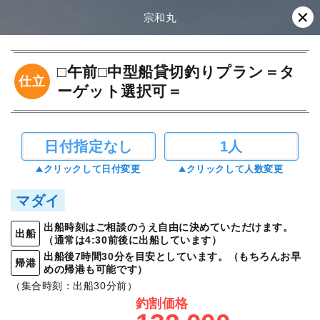
宗和丸
□午前□中型船貸切釣りプラン＝タ
仕立
ーゲット選択可＝
日付指定なし
1人
クリックして日付変更
クリックして人数変更
マダイ
出船時刻はご相談のうえ自由に決めていただけます。
出船
（通常は4:30前後に出船しています）
出船後7時間30分を目安としています。（もちろんお早
帰港
めの帰港も可能です）
（集合時刻：出船30分前）
釣割価格