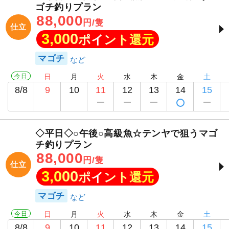
ゴチ釣りプラン
88,000
円/隻
仕立
3,000
ポイント還元
マゴチ
今日
日
月
火
水
木
金
土
8/8
9
10
11
12
13
14
15
◇平日◇○午後○高級魚☆テンヤで狙うマゴ
チ釣りプラン
88,000
円/隻
仕立
3,000
ポイント還元
マゴチ
今日
日
月
火
水
木
金
土
8/8
9
10
11
12
13
14
15