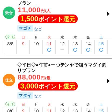
プラン
11,000
円/人
乗合
1,500
ポイント還元
マゴチ
今日
日
月
火
水
木
金
土
8/8
9
10
11
12
13
14
15
◇平日◇●午前●一つテンヤで狙うマダイ釣
りプラン
88,000
円/隻
仕立
3,000
ポイント還元
マダイ
今日
日
月
火
水
木
金
土
8/8
9
10
11
12
13
14
15