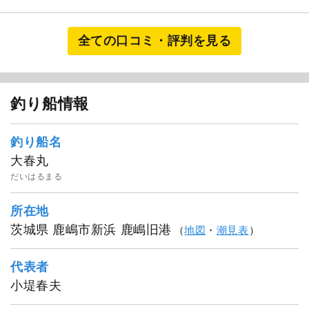
全ての口コミ・評判を見る
釣り船情報
釣り船名
大春丸
だいはるまる
所在地
茨城県 鹿嶋市新浜 鹿嶋旧港
（
地図
・
潮見表
）
代表者
小堤春夫