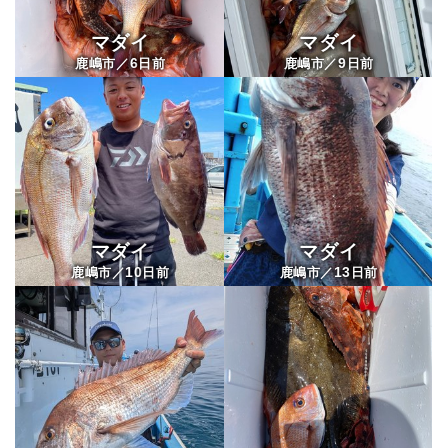
マダイ
マダイ
6
9
鹿嶋市／
日前
鹿嶋市／
日前
マダイ
マダイ
10
13
鹿嶋市／
日前
鹿嶋市／
日前