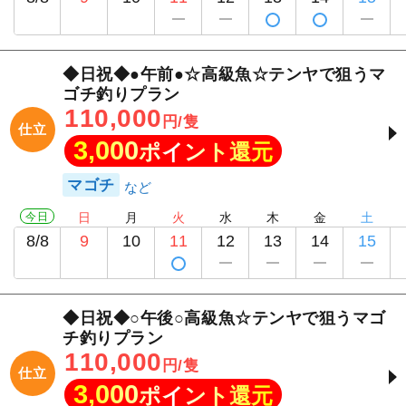
◆日祝◆●午前●☆高級魚☆テンヤで狙うマ
ゴチ釣りプラン
110,000
円/隻
仕立
3,000
ポイント還元
マゴチ
今日
日
月
火
水
木
金
土
8/8
9
10
11
12
13
14
15
◆日祝◆○午後○高級魚☆テンヤで狙うマゴ
チ釣りプラン
110,000
円/隻
仕立
3,000
ポイント還元