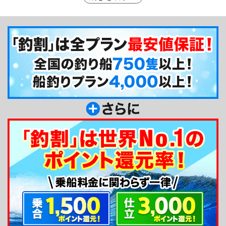
しても助手の方が乗船され皆さんが快適に釣りがで
きるお手伝いをしてくれるので、初心者はもちろ
ん、女性やご家族連れの方にも高い支持を集めてい
ます。さらに貸し竿のサービスや無料で利用できる
素泊まり施設なども利便性の高さをうかがわせま
す。
釣り船からのメッセージ
沖釣りの醍醐味を味わえるヒラメ釣り、今年も大
物を釣らせます！鹿島沖の夜の風物詩である、食味
優先のアカイカ・スルメイカ釣り。又、大陸棚まで
走るゴードーイカ（ムラサキイカ）釣り。また人気
のルアー釣りなど大春丸で様々な釣りをお楽しみ下
さい！☆facebookページ始めました！ぜひこちらも
ご覧くださいね～