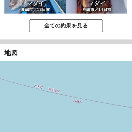
マダイ
マダイ
13
14
鹿嶋市／
日前
鹿嶋市／
日前
全ての釣果を見る
地図