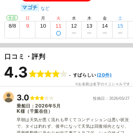
マゴチ
今日
日
月
火
水
木
金
土
8/8
9
10
11
12
13
14
15
口コミ・評判
4.3
(20件)
すばらしい
お名前は名字のイニシャルです
3.0
投稿日
2026/05/27
2026
5
乗船日：
年
月
K
（千葉在住）
様
早朝は天気が悪く流れも早くてコンディションは悪い状況
で、タイは釣れず、後半になって天気は回復傾向となり、
場所移動後に当たりが出て来てトラフグ、ショウサイフ