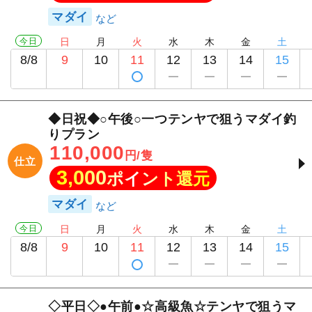
マダイ
今日
日
月
火
水
木
金
土
8/8
9
10
11
12
13
14
15
◆日祝◆○午後○一つテンヤで狙うマダイ釣
りプラン
110,000
円/隻
仕立
3,000
ポイント還元
マダイ
今日
日
月
火
水
木
金
土
8/8
9
10
11
12
13
14
15
◇平日◇●午前●☆高級魚☆テンヤで狙うマ