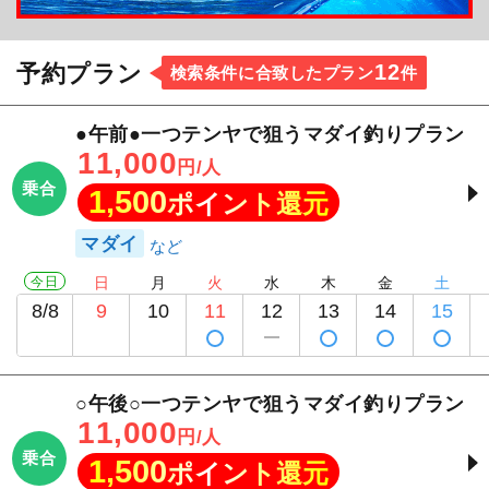
12
予約プラン
検索条件に合致したプラン
件
●午前●一つテンヤで狙うマダイ釣りプラン
11,000
円/人
乗合
1,500
ポイント還元
マダイ
今日
日
月
火
水
木
金
土
8/8
9
10
11
12
13
14
15
○午後○一つテンヤで狙うマダイ釣りプラン
11,000
円/人
乗合
1,500
ポイント還元