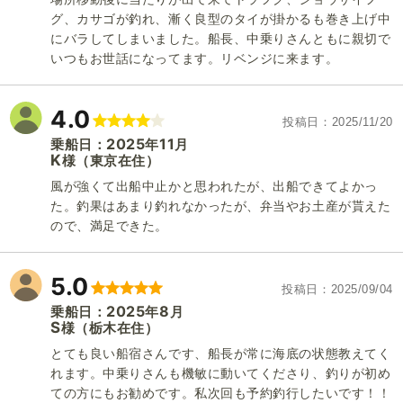
1
/
20
グ、カサゴが釣れ、漸く良型のタイが掛かるも巻き上げ中
にバラしてしまいました。船長、中乗りさんともに親切で
いつもお世話になってます。リベンジに来ます。
4.0
投稿日
2025/11/20
2025
11
乗船日：
年
月
K
（東京在住）
様
風が強くて出船中止かと思われたが、出船できてよかっ
た。釣果はあまり釣れなかったが、弁当やお土産が貰えた
ので、満足できた。
5.0
投稿日
2025/09/04
2025
8
乗船日：
年
月
S
（栃木在住）
様
とても良い船宿さんです、船長が常に海底の状態教えてく
大春丸
れます。中乗りさんも機敏に動いてくださり、釣りが初め
ての方にもお勧めです。私次回も予約釣行したいです！！