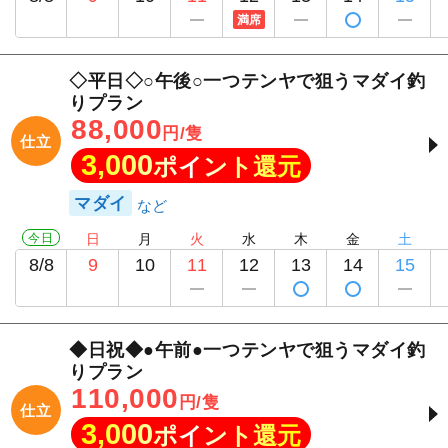
満席
◇平日◇○午後○一つテンヤで狙うマダイ釣
りプラン
88,000
円/隻
仕立
3,000
ポイント還元
マダイ
今日
日
月
火
水
木
金
土
8/8
9
10
11
12
13
14
15
◆日祝◆●午前●一つテンヤで狙うマダイ釣
りプラン
110,000
円/隻
仕立
3,000
ポイント還元