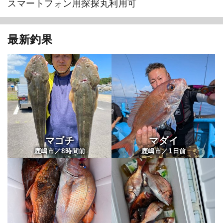
スマートフォン用探探丸利用可
最新釣果
マゴチ
マダイ
8
1
鹿嶋市／
時間前
鹿嶋市／
日前