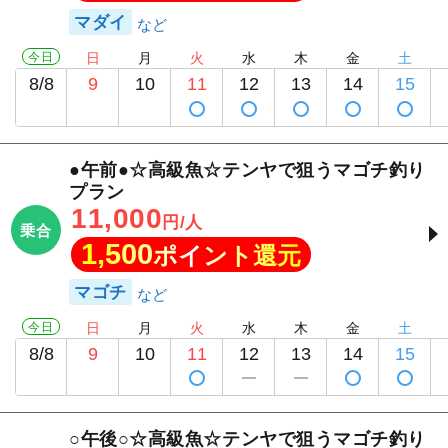
マダイ
今日
日
月
火
水
木
金
土
8/8
9
10
11
12
13
14
15
●午前●☆高級魚☆テンヤで狙うマゴチ釣り
プラン
11,000
円/人
乗合
1,500
ポイント還元
マゴチ
今日
日
月
火
水
木
金
土
8/8
9
10
11
12
13
14
15
○午後○☆高級魚☆テンヤで狙うマゴチ釣り