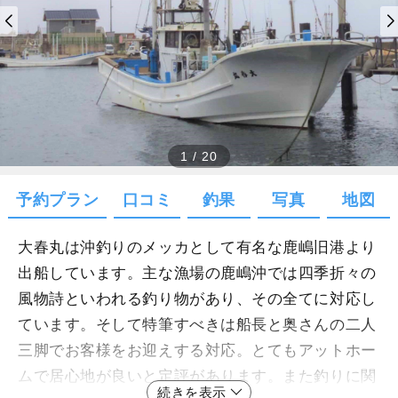
1
/
20
予約プラン
口コミ
釣果
写真
地図
大春丸は沖釣りのメッカとして有名な鹿嶋旧港より
出船しています。主な漁場の鹿嶋沖では四季折々の
風物詩といわれる釣り物があり、その全てに対応し
ています。そして特筆すべきは船長と奥さんの二人
三脚でお客様をお迎えする対応。とてもアットホー
ムで居心地が良いと定評があります。また釣りに関
続きを表示