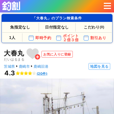
「大春丸」のプラン検索条件
魚指定なし
日付指定なし
こだわり
(0)
ポイント
1人
即時予約
割引あり
２倍３倍
大春丸
お気に入りに登録
だいはるまる
茨城県
鹿嶋市
鹿嶋旧港
地図を見る
4.3
(20件)