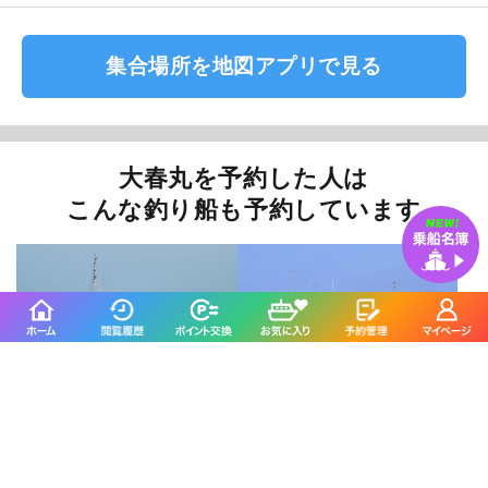
集合場所を地図アプリで見る
大春丸を予約した人は
こんな釣り船も予約しています
不動丸
幸栄丸
鹿嶋市／鹿嶋旧港
鹿嶋市／鹿嶋旧港
4.5
4.3
(566件)
(335件)