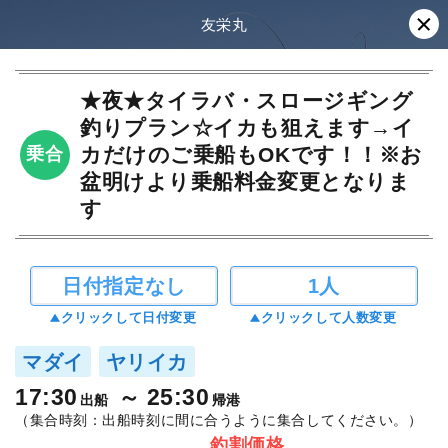
友栄丸
★夜★タイラバ・スロージギング
釣りプラン☆イカも狙えます→イ
カだけのご乗船もOKです！！※お
乗合
盆明けより乗船料金変更となりま
す
日付指定なし
1人
クリックして日付変更
クリックして人数変更
マダイ
ヤリイカ
17:30
25:30
出船
帰港
（集合時刻：出船時刻に間に合うように集合してください。）
釣割価格