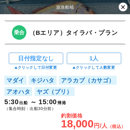
遊漁船暁
（Bエリア）タイラバ・プラン
乗合
日付指定なし
1人
クリックして日付変更
クリックして人数変更
マダイ
キジハタ
アラカブ（カサゴ）
アオハタ
ヤズ（ブリ）
5:30
15:00
出船
帰港
（集合時刻：出船30分前）
釣割価格
18,000
円/人
（税込）