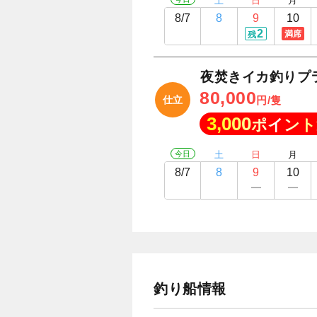
土
日
月
8/7
8
9
10
2
満席
残
夜焚きイカ釣りプ
80,000
仕立
円/隻
3,000
ポイント
今日
土
日
月
8/7
8
9
10
釣り船情報