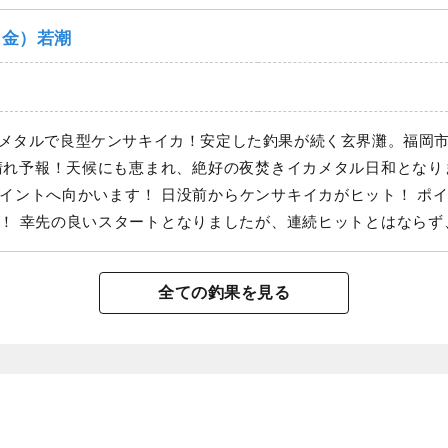
（金）若潮
メタルで良型ケンサキイカ！安定した釣果が続く玄界灘。福岡
サキイカがヒット！ ポイント到着後、日没前からポツ
。 その日
ら、皆さん丁寧に誘いを続けていきます。集魚灯点灯後に徐々に
全ての釣果を見る
ならではの楽しさを満喫していただきまし
続き、 トップは40杯プラス！ 最近は40杯の壁を大きく超える日こ
える玄界灘の夜焚きイカメタルは、さらに期待が
ての方も楽しめる夜焚きイカメタル！