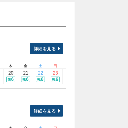
詳細を見る
木
金
土
日
月
火
水
木
20
21
22
23
24
25
26
27
6
6
6
6
6
6
6
6
残
残
残
残
残
残
残
残
詳細を見る