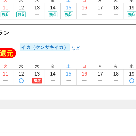
火
水
木
金
土
日
月
火
水
1
/
9
11
12
13
14
15
16
17
18
19
6
6
4
5
6
残
残
残
残
残
ラン
イカ（ケンサキイカ）
還元
火
水
木
金
土
日
月
火
水
11
12
13
14
15
16
17
18
19
満席