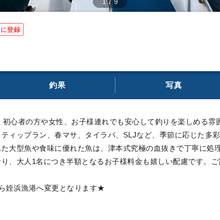
1
/
9
りに登録
釣果
写真
す。初心者の方や女性、お子様連れでも安心して釣りを楽しめる雰
ティップラン、春マサ、タイラバ、SLJなど、季節に応じた多
れた大型魚や食味に優れた魚は、津本式究極の血抜きで丁寧に処
おり、大人1名につき半額となるお子様料金も嬉しい配慮です。ご
から姪浜漁港へ変更となります★