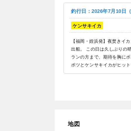
釣行日：2026年7月10日
ケンサキイカ
【福岡・姪浜発】夜焚きイカ
出船。 この日は久しぶりの晴れ予報！天候にも恵まれ、絶好の夜焚きイカメタル日和となりました。 初心者の方からベテ
ランの方まで、期待を胸にポイントへ向かいます！ 日没前からケン
ポツとケンサキイカがヒット！ 幸先の良いスタートとなりましたが、連続ヒットとはならず、ペースはゆっくり
のイカの活性や棚を探りなが
してしばらくすると…。 船内のあちこちでヒット！ さらにダブルヒットも飛び出し、船上は一気に活気づきます。 そし
て、この日は良型のケンサキイカも登場！ 引き味も十分で、夜焚きイカメタル
た。トップは40杯プラス！ 終盤までコンスタントに釣れ
そ少ないものの、釣果は安定してきています。 これからシーズン本番を迎
高まります。 初め
地図