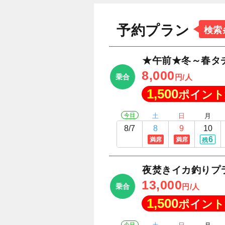
予約プラン
検索
★午前★冬～春タ
8,000
乗合
円/人
1,500
ポイント
今日
土
日
月
8/7
8
9
10
6
満席
満席
残
夜焚きイカ釣りプ
13,000
乗合
円/人
1,500
ポイント
今日