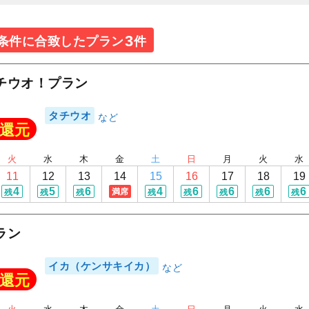
3
条件に合致したプラン
件
チウオ！プラン
タチウオ
還元
火
水
木
金
土
日
月
火
水
11
12
13
14
15
16
17
18
19
4
5
6
4
6
6
6
6
満席
残
残
残
残
残
残
残
残
ラン
イカ（ケンサキイカ）
還元