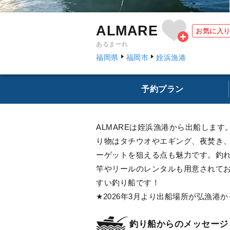
ALMARE
お気に入
あるまーれ
福岡県
福岡市
姪浜漁港
予約プラン
ALMAREは姪浜漁港から出船しま
り物はタチウオやエギング、夜焚き、
ーゲットを狙える点も魅力です。釣
竿やリールのレンタルも用意されて
すい釣り船です！
★2026年3月より出船場所が弘漁港
釣り船からのメッセージ