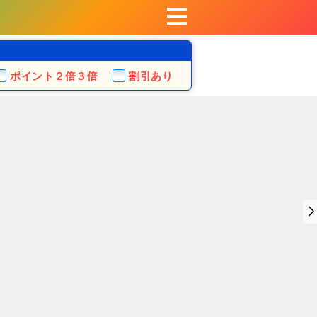
ポイント
２倍３倍
割引あり