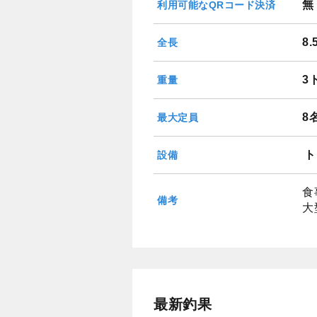
無
利用可能なQRコード決済
8
全長
3
重量
8
最大定員
ト
設備
食
備考
大
最新釣果