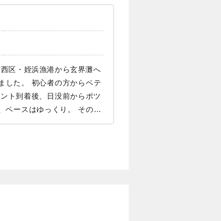
市西区・姪浜漁港から玄界灘へ
ペースアップ！ 集魚灯を点灯