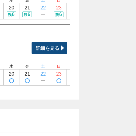
木
金
土
日
月
火
水
木
20
21
22
23
24
25
26
27
6
6
6
6
6
6
6
残
残
残
残
残
残
残
詳細を見る
木
金
土
日
月
火
水
木
20
21
22
23
24
25
26
27