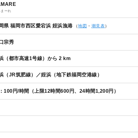
LMARE
るまーれ
岡県 福岡市西区愛宕浜 姪浜漁港
（
地図
・
潮見表
）
口宗秀
浜（都市高速1号線）から 2 km
浜（JR筑肥線）／姪浜（地下鉄福岡空港線）
：100円/時間（上限12時間600円、24時間1,200円）