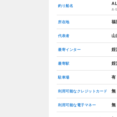
A
釣り船名
あ
福
所在地
山
代表者
姪
最寄インター
姪
最寄駅
有
駐車場
無
利用可能なクレジットカード
無
利用可能な電子マネー