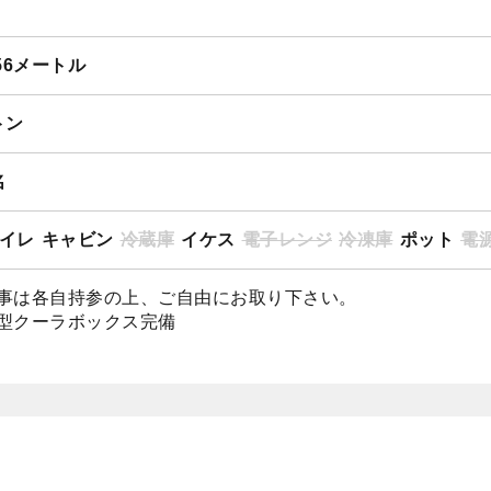
ALMARE
.56メートル
トン
名
イレ
キャビン
冷蔵庫
イケス
電子レンジ
冷凍庫
ポット
電源
事は各自持参の上、ご自由にお取り下さい。
型クーラボックス完備