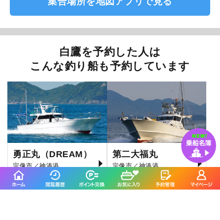
集合場所を地図アプリで見る
白鷹を予約した人は
こんな釣り船も予約しています
勇正丸（DREAM）
第二大福丸
宗像市／神湊港
宗像市／神湊港
4.7
4.9
(36件)
(72件)