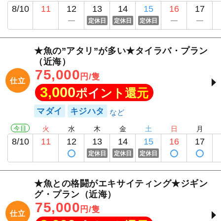
8/10
11
12
13
14
15
16
17
定休日
定休日
定休日
★魚の”アタリ”が多い★タイラバ・プラン
（近海）
75,000
円/隻
仕立
3,000
ポイント還元
マダイ
キジハタ
今日
火
水
木
金
土
日
月
8/10
11
12
13
14
15
16
17
定休日
定休日
定休日
★魚との格闘がエキサイティング★ジギン
グ・プラン（近海）
75,000
円/隻
仕立