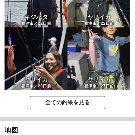
キジハタ
ヤリイカ
22
22
福津市／
日前
福津市／
日前
ヤリイカ
ヤリイカ
23
27
福津市／
日前
福津市／
日前
全ての釣果を見る
地図