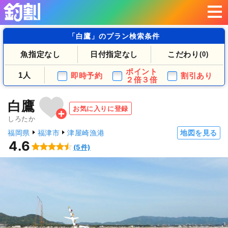
「白鷹」のプラン検索条件
魚指定なし
日付指定なし
こだわり
(0)
ポイント
1人
即時予約
割引あり
２倍３倍
白鷹
お気に入りに登録
しろたか
福岡県
福津市
津屋崎漁港
地図を見る
4.6
(5件)