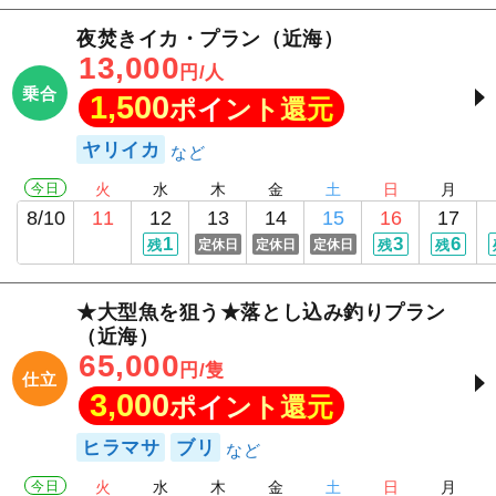
夜焚きイカ・プラン（近海）
13,000
円/人
乗合
1,500
ポイント還元
ヤリイカ
今日
火
水
木
金
土
日
月
8/10
11
12
13
14
15
16
17
1
3
6
残
定休日
定休日
定休日
残
残
★大型魚を狙う★落とし込み釣りプラン
（近海）
65,000
円/隻
仕立
3,000
ポイント還元
ヒラマサ
ブリ
今日
火
水
木
金
土
日
月