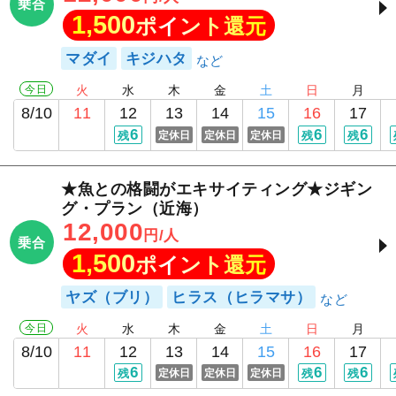
乗合
1,500
ポイント還元
マダイ
キジハタ
今日
火
水
木
金
土
日
月
8/10
11
12
13
14
15
16
17
6
6
6
残
定休日
定休日
定休日
残
残
★魚との格闘がエキサイティング★ジギン
グ・プラン（近海）
12,000
円/人
乗合
1,500
ポイント還元
ヤズ（ブリ）
ヒラス（ヒラマサ）
今日
火
水
木
金
土
日
月
8/10
11
12
13
14
15
16
17
6
6
6
残
定休日
定休日
定休日
残
残