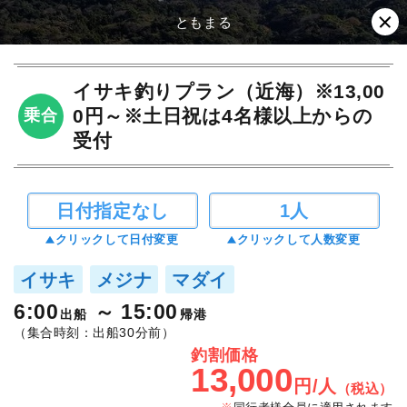
ともまる
イサキ釣りプラン（近海）※13,00
0円～※土日祝は4名様以上からの
乗合
受付
日付指定なし
1人
クリックして日付変更
クリックして人数変更
イサキ
メジナ
マダイ
6:00
15:00
出船
帰港
（集合時刻：出船30分前）
釣割価格
13,000
円/人
（税込）