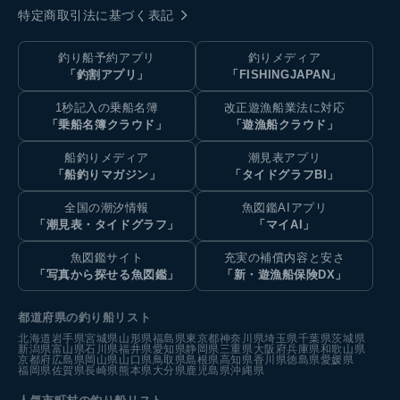
特定商取引法に基づく表記
釣り船予約アプリ
釣りメディア
「釣割アプリ」
「FISHINGJAPAN」
1秒記入の乗船名簿
改正遊漁船業法に対応
「乗船名簿クラウド」
「遊漁船クラウド」
船釣りメディア
潮見表アプリ
「船釣りマガジン」
「タイドグラフBI」
全国の潮汐情報
魚図鑑AIアプリ
「潮見表・タイドグラフ」
「マイAI」
魚図鑑サイト
充実の補償内容と安さ
「写真から探せる魚図鑑」
「新・遊漁船保険DX」
都道府県の釣り船リスト
北海道
岩手県
宮城県
山形県
福島県
東京都
神奈川県
埼玉県
千葉県
茨城県
新潟県
富山県
石川県
福井県
愛知県
静岡県
三重県
大阪府
兵庫県
和歌山県
京都府
広島県
岡山県
山口県
鳥取県
島根県
高知県
香川県
徳島県
愛媛県
福岡県
佐賀県
長崎県
熊本県
大分県
鹿児島県
沖縄県