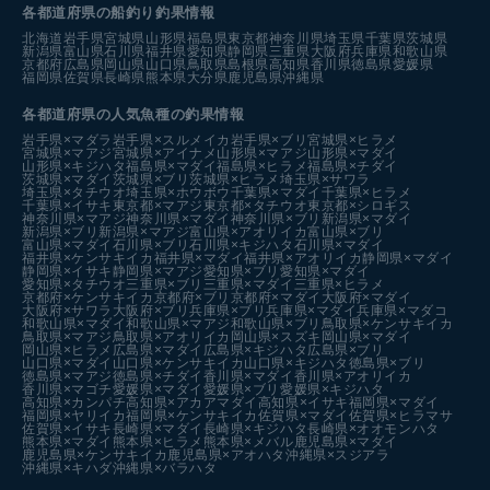
各都道府県の船釣り釣果情報
北海道
岩手県
宮城県
山形県
福島県
東京都
神奈川県
埼玉県
千葉県
茨城県
新潟県
富山県
石川県
福井県
愛知県
静岡県
三重県
大阪府
兵庫県
和歌山県
京都府
広島県
岡山県
山口県
鳥取県
島根県
高知県
香川県
徳島県
愛媛県
福岡県
佐賀県
長崎県
熊本県
大分県
鹿児島県
沖縄県
各都道府県の人気魚種の釣果情報
岩手県×マダラ
岩手県×スルメイカ
岩手県×ブリ
宮城県×ヒラメ
宮城県×マアジ
宮城県×アイナメ
山形県×マアジ
山形県×マダイ
山形県×キジハタ
福島県×マダイ
福島県×ヒラメ
福島県×チダイ
茨城県×マダイ
茨城県×ブリ
茨城県×ヒラメ
埼玉県×サワラ
埼玉県×タチウオ
埼玉県×ホウボウ
千葉県×マダイ
千葉県×ヒラメ
千葉県×イサキ
東京都×マアジ
東京都×タチウオ
東京都×シロギス
神奈川県×マアジ
神奈川県×マダイ
神奈川県×ブリ
新潟県×マダイ
新潟県×ブリ
新潟県×マアジ
富山県×アオリイカ
富山県×ブリ
富山県×マダイ
石川県×ブリ
石川県×キジハタ
石川県×マダイ
福井県×ケンサキイカ
福井県×マダイ
福井県×アオリイカ
静岡県×マダイ
静岡県×イサキ
静岡県×マアジ
愛知県×ブリ
愛知県×マダイ
愛知県×タチウオ
三重県×ブリ
三重県×マダイ
三重県×ヒラメ
京都府×ケンサキイカ
京都府×ブリ
京都府×マダイ
大阪府×マダイ
大阪府×サワラ
大阪府×ブリ
兵庫県×ブリ
兵庫県×マダイ
兵庫県×マダコ
和歌山県×マダイ
和歌山県×マアジ
和歌山県×ブリ
鳥取県×ケンサキイカ
鳥取県×マアジ
鳥取県×アオリイカ
岡山県×スズキ
岡山県×マダイ
岡山県×ヒラメ
広島県×マダイ
広島県×キジハタ
広島県×ブリ
山口県×マダイ
山口県×ケンサキイカ
山口県×キジハタ
徳島県×ブリ
徳島県×マアジ
徳島県×チダイ
香川県×マダイ
香川県×アオリイカ
香川県×マゴチ
愛媛県×マダイ
愛媛県×ブリ
愛媛県×キジハタ
高知県×カンパチ
高知県×アカアマダイ
高知県×イサキ
福岡県×マダイ
福岡県×ヤリイカ
福岡県×ケンサキイカ
佐賀県×マダイ
佐賀県×ヒラマサ
佐賀県×イサキ
長崎県×マダイ
長崎県×キジハタ
長崎県×オオモンハタ
熊本県×マダイ
熊本県×ヒラメ
熊本県×メバル
鹿児島県×マダイ
鹿児島県×ケンサキイカ
鹿児島県×アオハタ
沖縄県×スジアラ
沖縄県×キハダ
沖縄県×バラハタ