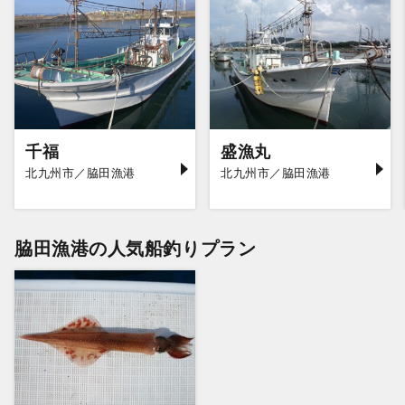
千福
盛漁丸
北九州市／脇田漁港
北九州市／脇田漁港
脇田漁港の人気船釣りプラン