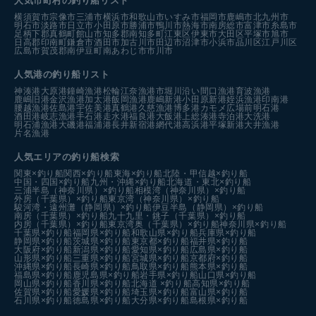
人気市町村の釣り船リスト
横須賀市
宗像市
三浦市
横浜市
和歌山市
いすみ市
福岡市
鹿嶋市
北九州市
明石市
淡路市
日立市
小田原市
勝浦市
鴨川市
熱海市
南房総市
富津市
糸島市
足柄下郡真鶴町
館山市
知多郡南知多町
江東区
伊東市
大田区
平塚市
旭市
日高郡印南町
鎌倉市
酒田市
加古川市
田辺市
沼津市
小浜市
品川区
江戸川区
広島市
賀茂郡南伊豆町
南あわじ市
市川市
人気港の釣り船リスト
神湊港
大原港
鐘崎漁港
松輪江奈漁港
市堀川沿い
間口漁港
育波漁港
鹿嶋旧港
金沢漁港
加太港
飯岡漁港
鹿嶋新港
小田原新港
姪浜漁港
印南港
腰越漁港
佐島港
宇佐美港
真鶴港
久慈漁港
博多港カモメ広場前
明石港
酒田港
岐志漁港
手石港
走水港
福良港
大飯港
上総湊港
寺泊港
大洗港
明石浦漁港
大磯港
福浦港
長井新宿港
網代港
高浜港
平塚新港
大井漁港
片名漁港
人気エリアの釣り船検索
関東×釣り船
関西×釣り船
東海×釣り船
北陸・甲信越×釣り船
中国・四国×釣り船
九州・沖縄×釣り船
北海道・東北×釣り船
三浦半島（神奈川県）×釣り船
相模湾（神奈川県）×釣り船
外房（千葉県）×釣り船
東京湾（神奈川県）×釣り船
駿河湾・遠州灘（静岡県）×釣り船
伊豆半島（静岡県）×釣り船
南房（千葉県）×釣り船
九十九里・銚子（千葉県）×釣り船
内房（千葉県）×釣り船
東京湾奥（千葉県）×釣り船
神奈川県×釣り船
千葉県×釣り船
福岡県×釣り船
和歌山県×釣り船
兵庫県×釣り船
静岡県×釣り船
茨城県×釣り船
東京都×釣り船
福井県×釣り船
大阪府×釣り船
新潟県×釣り船
愛知県×釣り船
広島県×釣り船
山形県×釣り船
三重県×釣り船
宮城県×釣り船
京都府×釣り船
沖縄県×釣り船
長崎県×釣り船
鳥取県×釣り船
熊本県×釣り船
福島県×釣り船
鹿児島県×釣り船
岩手県×釣り船
山口県×釣り船
岡山県×釣り船
香川県×釣り船
北海道 ×釣り船
高知県×釣り船
佐賀県×釣り船
愛媛県×釣り船
埼玉県×釣り船
富山県×釣り船
石川県×釣り船
徳島県×釣り船
大分県×釣り船
島根県×釣り船