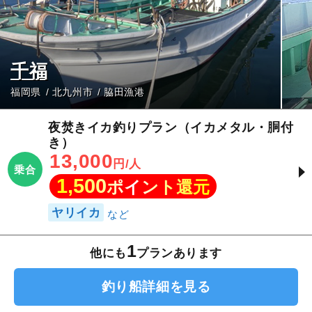
千福
福岡県
北九州市
脇田漁港
夜焚きイカ釣りプラン（イカメタル・胴付
き）
13,000
円/人
乗合
1,500
ポイント還元
ヤリイカ
1
他にも
プランあります
釣り船詳細を見る