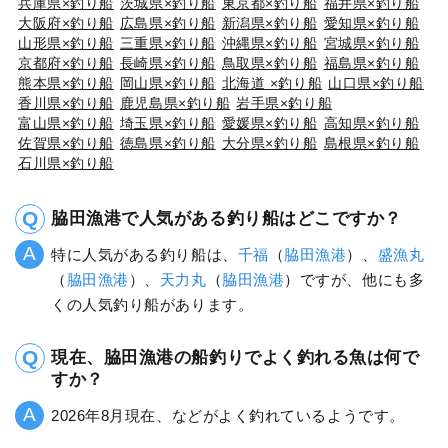
兵庫県×釣り船
茨城県×釣り船
東京都×釣り船
福井県×釣り船
大阪府×釣り船
広島県×釣り船
新潟県×釣り船
愛知県×釣り船
山形県×釣り船
三重県×釣り船
沖縄県×釣り船
宮城県×釣り船
京都府×釣り船
長崎県×釣り船
鳥取県×釣り船
福島県×釣り船
熊本県×釣り船
岡山県×釣り船
北海道 ×釣り船
山口県×釣り船
香川県×釣り船
鹿児島県×釣り船
岩手県×釣り船
富山県×釣り船
埼玉県×釣り船
愛媛県×釣り船
高知県×釣り船
佐賀県×釣り船
徳島県×釣り船
大分県×釣り船
島根県×釣り船
石川県×釣り船
脇田漁港で人気がある釣り船はどこですか？
特に人気がある釣り船は、
千福
（
脇田漁港
）、
盛漁丸
（
脇田漁港
）、
天力丸
（
脇田漁港
）ですが、他にも多
くの人気釣り船があります。
現在、脇田漁港の船釣りでよく釣れる魚は何で
すか？
2026年8月現在、などがよく釣れているようです。