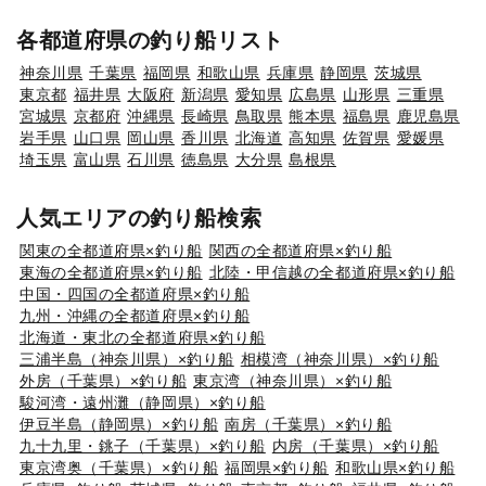
各都道府県の釣り船リスト
神奈川県
千葉県
福岡県
和歌山県
兵庫県
静岡県
茨城県
東京都
福井県
大阪府
新潟県
愛知県
広島県
山形県
三重県
宮城県
京都府
沖縄県
長崎県
鳥取県
熊本県
福島県
鹿児島県
岩手県
山口県
岡山県
香川県
北海道
高知県
佐賀県
愛媛県
埼玉県
富山県
石川県
徳島県
大分県
島根県
人気エリアの釣り船検索
関東の全都道府県×釣り船
関西の全都道府県×釣り船
東海の全都道府県×釣り船
北陸・甲信越の全都道府県×釣り船
中国・四国の全都道府県×釣り船
九州・沖縄の全都道府県×釣り船
北海道・東北の全都道府県×釣り船
三浦半島（神奈川県）×釣り船
相模湾（神奈川県）×釣り船
外房（千葉県）×釣り船
東京湾（神奈川県）×釣り船
駿河湾・遠州灘（静岡県）×釣り船
伊豆半島（静岡県）×釣り船
南房（千葉県）×釣り船
九十九里・銚子（千葉県）×釣り船
内房（千葉県）×釣り船
東京湾奥（千葉県）×釣り船
福岡県×釣り船
和歌山県×釣り船