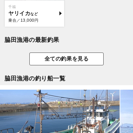
千福
ヤリイカ
13,000
乗合／
円
脇田漁港の最新釣果
全ての釣果を見る
脇田漁港の釣り船一覧