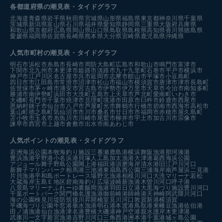
各都道府県の潮見表
・タイドグラフ
北海道
青森県
岩手県
秋田県
宮城県
山形県
福島県
東京都
神奈川県
千葉県
茨城県
新潟県
富山県
石川県
福井県
愛知県
静岡県
三重県
大阪府
兵庫県
和歌山県
京都府
広島県
岡山県
山口県
鳥取県
島根県
高知県
香川県
徳島県
愛媛県
福岡県
佐賀県
長崎県
熊本県
大分県
宮崎県
鹿児島県
沖縄県
人気市町村の潮見表・タイドグラフ
明石市
浜松市
糸島市
長崎市
周防大島町
広島市
和歌山市
鳴門市
富津市
下関市
北九州市
木更津市
姫路市
淡路市
九十九里町
石巻市
平戸市
横浜市
神戸市
江戸川区
名古屋市
呉市
延岡市
志摩市
館山市
平塚市
小豆島町
四日市市
江田島市
常滑市
沼津市
松山市
福山市
横須賀市
唐津市
津市
長島町
佐世保市
茅ヶ崎市
浦安市
宮古島市
伊勢市
伊万里市
天草市
今治市
南知多町
勝浦市
南伊勢町
浜田市
大洗町
五島市
上天草市
芦北町
愛南町
いわき市
大磯町
長門市
千葉市
焼津市
亘理町
境港市
田原市
臼杵市
鈴鹿市
西尾市
恩納村
銚子市
仙台市
八戸市
芦屋町
光市
舞鶴市
行橋市
碧南市
西海市
高松市
葉山町
徳之島町
気仙沼市
市川市
桑名市
廿日市市
福岡市
赤穂市
屋久島町
苫小牧市
玉名市
糸魚川市
川崎市
尾鷲市
柳井市
宇土市
加古川市
宗像市
諫早市
西宮市
上越市
倉敷市
出水市
南あわじ市
人気ポイントの潮見表・タイドグラフ
若洲海浜公園
本牧海釣り施設
三番瀬
鹿島港
横浜
舞阪漁港
那珂湊港
豊浜漁港
宇野港
小名浜港
貝塚人工島
加太漁港
大津港
葛西海浜公園
アジュール舞子
野島公園
閖上港
福田港
須磨海岸
清水港
旧江戸川河口
新舞子マリンパーク
相馬港
三池港
東扇島西公園
三浦海岸
南芦屋浜
二見港
片貝漁港
平和島ボートレース場
野北漁港
相模川河口
大洗マリーナ
若松
大蔵海岸
玉島Ｅ地区
碧南海釣り広場
波崎新漁港
木曽川河口
呼子港
八景島マリーナ
ふれーゆ裏
飯岡漁港
羽田
日立港
大黒海づり施設
豊川河口
千葉ポートパーク
関門橋
名護漁港
御前崎港
師崎港
天神崎
阿武隈川河口
海の公園
検見川堤防
筑後川昇開橋
室見川河口
敦賀新港
横須賀
平磯海づり公園
牛窓港
垂水漁港
明石港
本渡港
鳥取港
東幡豆漁港
佐伯港
田ノ浦漁港
仙台漁港
津名港
豊橋
大磯港
神戸空港親水護岸
木更津港
武庫川一文字
新宮漁港
吉野川河口
三角西港
洲本港
千葉港
城ヶ島公園