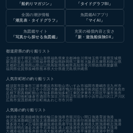
「船釣りマガジン」
「タイドグラフBI」
全国の潮汐情報
魚図鑑AIアプリ
「潮見表・タイドグラフ」
「マイAI」
魚図鑑サイト
充実の補償内容と安さ
「写真から探せる魚図鑑」
「新・遊漁船保険DX」
都道府県の釣り船リスト
北海道
岩手県
宮城県
山形県
福島県
東京都
神奈川県
埼玉県
千葉県
茨城県
新潟県
富山県
石川県
福井県
愛知県
静岡県
三重県
大阪府
兵庫県
和歌山県
京都府
広島県
岡山県
山口県
鳥取県
島根県
高知県
香川県
徳島県
愛媛県
福岡県
佐賀県
長崎県
熊本県
大分県
鹿児島県
沖縄県
人気市町村の釣り船リスト
横須賀市
宗像市
三浦市
横浜市
和歌山市
いすみ市
福岡市
鹿嶋市
北九州市
明石市
淡路市
日立市
小田原市
勝浦市
鴨川市
熱海市
南房総市
富津市
糸島市
足柄下郡真鶴町
館山市
知多郡南知多町
江東区
伊東市
大田区
平塚市
旭市
日高郡印南町
鎌倉市
酒田市
加古川市
田辺市
沼津市
小浜市
品川区
江戸川区
広島市
賀茂郡南伊豆町
南あわじ市
市川市
人気港の釣り船リスト
神湊港
大原港
鐘崎漁港
松輪江奈漁港
市堀川沿い
間口漁港
育波漁港
金沢漁港
鹿嶋旧港
加太港
鹿嶋新港
小田原新港
印南港
飯岡漁港
姪浜漁港
博多港カモメ広場前
腰越漁港
佐島港
宇佐美港
真鶴港
久慈漁港
岐志漁港
酒田港
明石港
走水港
手石港
福良港
上総湊港
寺泊港
明石浦漁港
大洗港
大磯港
福浦港
長井新宿港
大飯港
網代港
高浜港
平塚新港
境港中野港