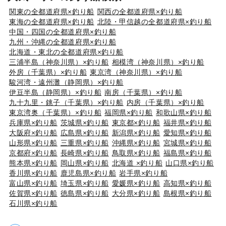
関東の全都道府県×釣り船
関西の全都道府県×釣り船
東海の全都道府県×釣り船
北陸・甲信越の全都道府県×釣り船
中国・四国の全都道府県×釣り船
九州・沖縄の全都道府県×釣り船
北海道・東北の全都道府県×釣り船
三浦半島（神奈川県）×釣り船
相模湾（神奈川県）×釣り船
外房（千葉県）×釣り船
東京湾（神奈川県）×釣り船
駿河湾・遠州灘（静岡県）×釣り船
伊豆半島（静岡県）×釣り船
南房（千葉県）×釣り船
九十九里・銚子（千葉県）×釣り船
内房（千葉県）×釣り船
東京湾奥（千葉県）×釣り船
福岡県×釣り船
和歌山県×釣り船
兵庫県×釣り船
茨城県×釣り船
東京都×釣り船
福井県×釣り船
大阪府×釣り船
広島県×釣り船
新潟県×釣り船
愛知県×釣り船
山形県×釣り船
三重県×釣り船
沖縄県×釣り船
宮城県×釣り船
京都府×釣り船
長崎県×釣り船
鳥取県×釣り船
福島県×釣り船
熊本県×釣り船
岡山県×釣り船
北海道 ×釣り船
山口県×釣り船
香川県×釣り船
鹿児島県×釣り船
岩手県×釣り船
富山県×釣り船
埼玉県×釣り船
愛媛県×釣り船
高知県×釣り船
佐賀県×釣り船
徳島県×釣り船
大分県×釣り船
島根県×釣り船
石川県×釣り船