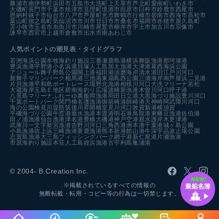
勝浦市
南伊勢町
浜田市
五島市
大洗町
上天草市
芦北町
愛南町
いわき市
大磯町
長門市
千葉市
焼津市
亘理町
境港市
田原市
臼杵市
鈴鹿市
西尾市
恩納村
銚子市
仙台市
八戸市
芦屋町
光市
舞鶴市
行橋市
碧南市
西海市
高松市
葉山町
徳之島町
気仙沼市
市川市
廿日市市
桑名市
福岡市
赤穂市
屋久島町
苫小牧市
玉名市
糸魚川市
川崎市
尾鷲市
柳井市
宇土市
加古川市
宗像市
諫早市
西宮市
上越市
倉敷市
出水市
南あわじ市
人気ポイントの潮見表・タイドグラフ
若洲海浜公園
本牧海釣り施設
三番瀬
鹿島港
横浜
舞阪漁港
那珂湊港
豊浜漁港
宇野港
小名浜港
貝塚人工島
加太漁港
大津港
葛西海浜公園
アジュール舞子
野島公園
閖上港
福田港
須磨海岸
清水港
旧江戸川河口
新舞子マリンパーク
相馬港
三池港
東扇島西公園
三浦海岸
南芦屋浜
二見港
片貝漁港
平和島ボートレース場
野北漁港
相模川河口
大洗マリーナ
若松
大蔵海岸
玉島Ｅ地区
碧南海釣り広場
波崎新漁港
木曽川河口
呼子港
八景島マリーナ
ふれーゆ裏
飯岡漁港
羽田
日立港
大黒海づり施設
豊川河口
千葉ポートパーク
関門橋
名護漁港
御前崎港
師崎港
天神崎
阿武隈川河口
海の公園
検見川堤防
筑後川昇開橋
室見川河口
敦賀新港
横須賀
平磯海づり公園
牛窓港
垂水漁港
本渡港
明石港
鳥取港
東幡豆漁港
佐伯港
田ノ浦漁港
仙台漁港
津名港
豊橋
大磯港
神戸空港親水護岸
木更津港
武庫川一文字
新宮漁港
吉野川河口
三角西港
洲本港
千葉港
城ヶ島公園
小島漁港
吹上浜
三崎漁港
妻鹿漁港
熊本新港
館山港
牛深
宇品波止場公園
志賀島漁港
大三島フィッシングパーク
網干港
新仁尾港
片瀬漁港
市原海釣り施設
本荘人工島
姪浜漁港
古宇利島
亀浦港
© 2004- B.Creation Inc.
※掲載されているすべての情報の
無断転載・転用・コピー等の行為は一切禁じます。