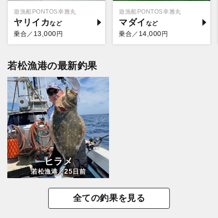
遊漁船PONTOS幸雅丸
遊漁船PONTOS幸雅丸
ヤリイカ
マダイ
13,000
14,000
乗合／
円
乗合／
円
若松漁港の最新釣果
ヒラメ
25
若松漁港／
日前
全ての釣果を見る