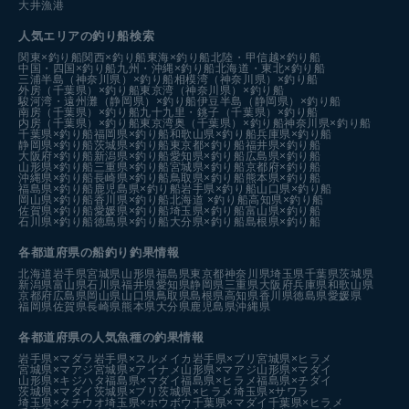
大井漁港
人気エリアの釣り船検索
関東×釣り船
関西×釣り船
東海×釣り船
北陸・甲信越×釣り船
中国・四国×釣り船
九州・沖縄×釣り船
北海道・東北×釣り船
三浦半島（神奈川県）×釣り船
相模湾（神奈川県）×釣り船
外房（千葉県）×釣り船
東京湾（神奈川県）×釣り船
駿河湾・遠州灘（静岡県）×釣り船
伊豆半島（静岡県）×釣り船
南房（千葉県）×釣り船
九十九里・銚子（千葉県）×釣り船
内房（千葉県）×釣り船
東京湾奥（千葉県）×釣り船
神奈川県×釣り船
千葉県×釣り船
福岡県×釣り船
和歌山県×釣り船
兵庫県×釣り船
静岡県×釣り船
茨城県×釣り船
東京都×釣り船
福井県×釣り船
大阪府×釣り船
新潟県×釣り船
愛知県×釣り船
広島県×釣り船
山形県×釣り船
三重県×釣り船
宮城県×釣り船
京都府×釣り船
沖縄県×釣り船
長崎県×釣り船
鳥取県×釣り船
熊本県×釣り船
福島県×釣り船
鹿児島県×釣り船
岩手県×釣り船
山口県×釣り船
岡山県×釣り船
香川県×釣り船
北海道 ×釣り船
高知県×釣り船
佐賀県×釣り船
愛媛県×釣り船
埼玉県×釣り船
富山県×釣り船
石川県×釣り船
徳島県×釣り船
大分県×釣り船
島根県×釣り船
各都道府県の船釣り釣果情報
北海道
岩手県
宮城県
山形県
福島県
東京都
神奈川県
埼玉県
千葉県
茨城県
新潟県
富山県
石川県
福井県
愛知県
静岡県
三重県
大阪府
兵庫県
和歌山県
京都府
広島県
岡山県
山口県
鳥取県
島根県
高知県
香川県
徳島県
愛媛県
福岡県
佐賀県
長崎県
熊本県
大分県
鹿児島県
沖縄県
各都道府県の人気魚種の釣果情報
岩手県×マダラ
岩手県×スルメイカ
岩手県×ブリ
宮城県×ヒラメ
宮城県×マアジ
宮城県×アイナメ
山形県×マアジ
山形県×マダイ
山形県×キジハタ
福島県×マダイ
福島県×ヒラメ
福島県×チダイ
茨城県×マダイ
茨城県×ブリ
茨城県×ヒラメ
埼玉県×サワラ
埼玉県×タチウオ
埼玉県×ホウボウ
千葉県×マダイ
千葉県×ヒラメ