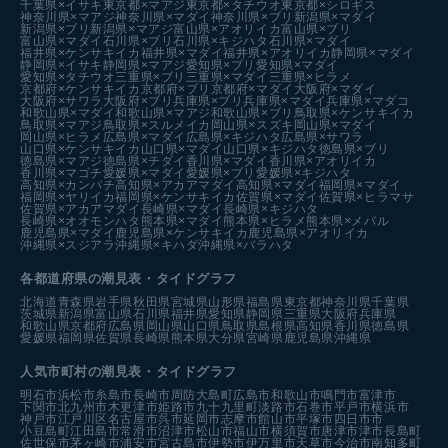
千葉県×イサキ
東京都×マアジ
東京都×タチウオ
東京都×シロギス
神奈川県×マアジ
神奈川県×マダイ
神奈川県×ブリ
新潟県×マダイ
新潟県×ブリ
新潟県×マアジ
富山県×アオリイカ
富山県×ブリ
富山県×マダイ
石川県×ブリ
石川県×キジハタ
石川県×マダイ
福井県×ケンサキイカ
福井県×マダイ
福井県×アオリイカ
静岡県×マダイ
静岡県×イサキ
静岡県×マアジ
愛知県×ブリ
愛知県×マダイ
愛知県×タチウオ
三重県×ブリ
三重県×マダイ
三重県×ヒラメ
京都府×ケンサキイカ
京都府×ブリ
京都府×マダイ
大阪府×マダイ
大阪府×サワラ
大阪府×ブリ
兵庫県×ブリ
兵庫県×マダイ
兵庫県×マダコ
和歌山県×マダイ
和歌山県×マアジ
和歌山県×ブリ
鳥取県×ケンサキイカ
鳥取県×マアジ
鳥取県×スルメイカ
岡山県×スズキ
岡山県×マダイ
岡山県×ヒラメ
広島県×マダイ
広島県×キジハタ
広島県×サワラ
山口県×ケンサキイカ
山口県×マダイ
山口県×キジハタ
徳島県×ブリ
徳島県×マアジ
徳島県×チダイ
香川県×マダイ
香川県×アオリイカ
香川県×マゴチ
愛媛県×マダイ
愛媛県×ブリ
愛媛県×キジハタ
高知県×カンパチ
高知県×アカアマダイ
高知県×マダイ
福岡県×マダイ
福岡県×ヤリイカ
福岡県×ケンサキイカ
佐賀県×マダイ
佐賀県×ヒラマサ
佐賀県×アカアマダイ
長崎県×マダイ
長崎県×キジハタ
長崎県×オオモンハタ
熊本県×マダイ
熊本県×ヒラメ
熊本県×メバル
鹿児島県×マダイ
鹿児島県×ケンサキイカ
鹿児島県×アオリイカ
沖縄県×スジアラ
沖縄県×キハダ
沖縄県×バラハタ
各都道府県の潮見表
・タイドグラフ
北海道
青森県
岩手県
秋田県
宮城県
山形県
福島県
東京都
神奈川県
千葉県
茨城県
新潟県
富山県
石川県
福井県
愛知県
静岡県
三重県
大阪府
兵庫県
和歌山県
京都府
広島県
岡山県
山口県
鳥取県
島根県
高知県
香川県
徳島県
愛媛県
福岡県
佐賀県
長崎県
熊本県
大分県
宮崎県
鹿児島県
沖縄県
人気市町村の潮見表・タイドグラフ
明石市
浜松市
糸島市
長崎市
周防大島町
広島市
和歌山市
鳴門市
富津市
下関市
北九州市
木更津市
姫路市
九十九里町
淡路市
石巻市
平戸市
横浜市
神戸市
江戸川区
名古屋市
呉市
延岡市
志摩市
館山市
平塚市
四日市市
小豆島町
江田島市
常滑市
沼津市
松山市
福山市
横須賀市
唐津市
津市
長島町
佐世保市
茅ヶ崎市
浦安市
宮古島市
伊勢市
伊万里市
天草市
今治市
南知多町