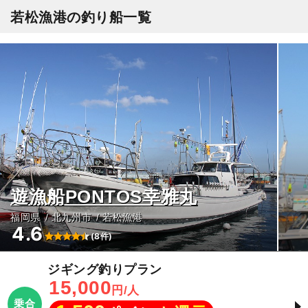
若松漁港の釣り船一覧
遊漁船PONTOS幸雅丸
福岡県
北九州市
若松漁港
4.6
(8件)
ジギング釣りプラン
15,000
円/人
乗合