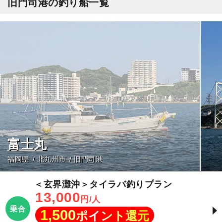
旧門司港の釣り船一覧
富士丸
福岡県
北九州市
旧門司港
＜玄界灘沖＞タイラバ釣りプラン
13,000
円/人
乗合
1,500
ポイント還元