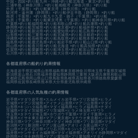
中国・四国×釣り船
九州・沖縄×釣り船
北海道・東北×釣り船
三浦半島（神奈川県）×釣り船
相模湾（神奈川県）×釣り船
外房（千葉県）×釣り船
東京湾（神奈川県）×釣り船
駿河湾・遠州灘（静岡県）×釣り船
伊豆半島（静岡県）×釣り船
南房（千葉県）×釣り船
九十九里・銚子（千葉県）×釣り船
内房（千葉県）×釣り船
東京湾奥（千葉県）×釣り船
神奈川県×釣り船
千葉県×釣り船
福岡県×釣り船
和歌山県×釣り船
兵庫県×釣り船
静岡県×釣り船
茨城県×釣り船
東京都×釣り船
福井県×釣り船
大阪府×釣り船
新潟県×釣り船
愛知県×釣り船
広島県×釣り船
山形県×釣り船
三重県×釣り船
宮城県×釣り船
京都府×釣り船
沖縄県×釣り船
長崎県×釣り船
鳥取県×釣り船
熊本県×釣り船
福島県×釣り船
鹿児島県×釣り船
岩手県×釣り船
山口県×釣り船
岡山県×釣り船
香川県×釣り船
北海道 ×釣り船
高知県×釣り船
佐賀県×釣り船
愛媛県×釣り船
埼玉県×釣り船
富山県×釣り船
石川県×釣り船
徳島県×釣り船
大分県×釣り船
島根県×釣り船
各都道府県の船釣り釣果情報
北海道
岩手県
宮城県
山形県
福島県
東京都
神奈川県
埼玉県
千葉県
茨城県
新潟県
富山県
石川県
福井県
愛知県
静岡県
三重県
大阪府
兵庫県
和歌山県
京都府
広島県
岡山県
山口県
鳥取県
島根県
高知県
香川県
徳島県
愛媛県
福岡県
佐賀県
長崎県
熊本県
大分県
鹿児島県
沖縄県
各都道府県の人気魚種の釣果情報
岩手県×マダラ
岩手県×スルメイカ
岩手県×ブリ
宮城県×ヒラメ
宮城県×マアジ
宮城県×アイナメ
山形県×マアジ
山形県×マダイ
山形県×キジハタ
福島県×マダイ
福島県×ヒラメ
福島県×チダイ
茨城県×マダイ
茨城県×ブリ
茨城県×ヒラメ
埼玉県×サワラ
埼玉県×タチウオ
埼玉県×ホウボウ
千葉県×マダイ
千葉県×ヒラメ
千葉県×イサキ
東京都×マアジ
東京都×タチウオ
東京都×シロギス
神奈川県×マアジ
神奈川県×マダイ
神奈川県×ブリ
新潟県×マダイ
新潟県×ブリ
新潟県×マアジ
富山県×アオリイカ
富山県×ブリ
富山県×マダイ
石川県×ブリ
石川県×キジハタ
石川県×マダイ
福井県×ケンサキイカ
福井県×マダイ
福井県×アオリイカ
静岡県×マダイ
静岡県×イサキ
静岡県×マアジ
愛知県×ブリ
愛知県×マダイ