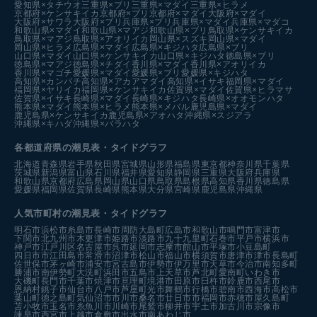
愛知県×タチウオ
三重県×ブリ
三重県×マダイ
三重県×ヒラメ
京都府×ケンサキイカ
京都府×ブリ
京都府×マダイ
大阪府×マダイ
大阪府×サワラ
大阪府×ブリ
兵庫県×ブリ
兵庫県×マダイ
兵庫県×マダコ
和歌山県×マダイ
和歌山県×マアジ
和歌山県×ブリ
鳥取県×ケンサキイカ
鳥取県×マアジ
鳥取県×アオリイカ
岡山県×スズキ
岡山県×マダイ
岡山県×ヒラメ
広島県×マダイ
広島県×キジハタ
広島県×ブリ
山口県×マダイ
山口県×ケンサキイカ
山口県×キジハタ
徳島県×ブリ
徳島県×マアジ
徳島県×チダイ
香川県×マダイ
香川県×アオリイカ
香川県×マゴチ
愛媛県×マダイ
愛媛県×ブリ
愛媛県×キジハタ
高知県×カンパチ
高知県×アカアマダイ
高知県×イサキ
福岡県×マダイ
福岡県×ヤリイカ
福岡県×ケンサキイカ
佐賀県×マダイ
佐賀県×ヒラマサ
佐賀県×イサキ
長崎県×マダイ
長崎県×キジハタ
長崎県×オオモンハタ
熊本県×マダイ
熊本県×ヒラメ
熊本県×メバル
鹿児島県×マダイ
鹿児島県×ケンサキイカ
鹿児島県×アオハタ
沖縄県×スジアラ
沖縄県×キハダ
沖縄県×バラハタ
各都道府県の潮見表
・タイドグラフ
北海道
青森県
岩手県
秋田県
宮城県
山形県
福島県
東京都
神奈川県
千葉県
茨城県
新潟県
富山県
石川県
福井県
愛知県
静岡県
三重県
大阪府
兵庫県
和歌山県
京都府
広島県
岡山県
山口県
鳥取県
島根県
高知県
香川県
徳島県
愛媛県
福岡県
佐賀県
長崎県
熊本県
大分県
宮崎県
鹿児島県
沖縄県
人気市町村の潮見表・タイドグラフ
明石市
浜松市
糸島市
長崎市
周防大島町
広島市
和歌山市
鳴門市
富津市
下関市
北九州市
木更津市
姫路市
淡路市
九十九里町
石巻市
平戸市
横浜市
神戸市
江戸川区
名古屋市
呉市
延岡市
志摩市
館山市
平塚市
小豆島町
四日市市
江田島市
常滑市
沼津市
松山市
福山市
横須賀市
唐津市
津市
長島町
佐世保市
茅ヶ崎市
浦安市
宮古島市
伊勢市
伊万里市
天草市
今治市
南知多町
勝浦市
南伊勢町
大洗町
浜田市
五島市
上天草市
芦北町
愛南町
いわき市
大磯町
長門市
千葉市
焼津市
亘理町
境港市
田原市
臼杵市
鈴鹿市
西尾市
恩納村
銚子市
仙台市
八戸市
芦屋町
光市
舞鶴市
行橋市
碧南市
西海市
高松市
葉山町
徳之島町
気仙沼市
市川市
桑名市
廿日市市
福岡市
赤穂市
屋久島町
苫小牧市
玉名市
糸魚川市
川崎市
尾鷲市
柳井市
宇土市
加古川市
宗像市
諫早市
西宮市
上越市
倉敷市
出水市
南あわじ市