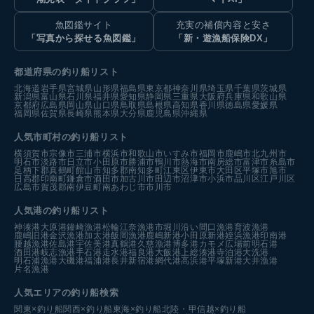
魚図鑑サイト
充実の補償内容と安さ
「写真から探せる魚図鑑」
「新・遊漁船保険DX」
都道府県の釣り船リスト
北海道
岩手県
宮城県
山形県
福島県
東京都
神奈川県
埼玉県
千葉県
茨城県
新潟県
富山県
石川県
福井県
愛知県
静岡県
三重県
大阪府
兵庫県
和歌山県
京都府
広島県
岡山県
山口県
鳥取県
島根県
高知県
香川県
徳島県
愛媛県
福岡県
佐賀県
長崎県
熊本県
大分県
鹿児島県
沖縄県
人気市町村の釣り船リスト
横須賀市
宗像市
三浦市
横浜市
和歌山市
いすみ市
福岡市
鹿嶋市
北九州市
明石市
淡路市
日立市
小田原市
勝浦市
鴨川市
熱海市
南房総市
富津市
糸島市
足柄下郡真鶴町
館山市
知多郡南知多町
江東区
伊東市
大田区
平塚市
旭市
日高郡印南町
鎌倉市
酒田市
加古川市
田辺市
沼津市
小浜市
品川区
江戸川区
広島市
賀茂郡南伊豆町
南あわじ市
市川市
人気港の釣り船リスト
神湊港
大原港
鐘崎漁港
松輪江奈漁港
市堀川沿い
間口漁港
育波漁港
鹿嶋旧港
金沢漁港
加太港
飯岡漁港
鹿嶋新港
小田原新港
姪浜漁港
印南港
腰越漁港
佐島港
宇佐美港
真鶴港
久慈漁港
博多港カモメ広場前
明石港
酒田港
岐志漁港
手石港
走水港
福良港
大飯港
上総湊港
寺泊港
大洗港
明石浦漁港
大磯港
福浦港
長井新宿港
網代港
高浜港
平塚新港
大井漁港
片名漁港
人気エリアの釣り船検索
関東×釣り船
関西×釣り船
東海×釣り船
北陸・甲信越×釣り船