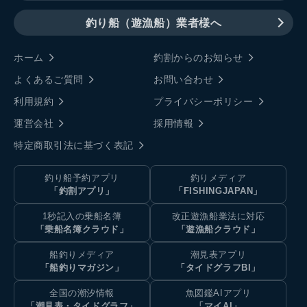
釣り船（遊漁船）業者様へ
ホーム
釣割からのお知らせ
よくあるご質問
お問い合わせ
利用規約
プライバシーポリシー
運営会社
採用情報
特定商取引法に基づく表記
釣り船予約アプリ
釣りメディア
「釣割アプリ」
「FISHINGJAPAN」
1秒記入の乗船名簿
改正遊漁船業法に対応
「乗船名簿クラウド」
「遊漁船クラウド」
船釣りメディア
潮見表アプリ
「船釣りマガジン」
「タイドグラフBI」
全国の潮汐情報
魚図鑑AIアプリ
「潮見表・タイドグラフ」
「マイAI」