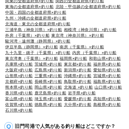
関東の全都道府県×釣り船
関西の全都道府県×釣り船
東海の全都道府県×釣り船
北陸・甲信越の全都道府県×釣り船
中国・四国の全都道府県×釣り船
九州・沖縄の全都道府県×釣り船
北海道・東北の全都道府県×釣り船
三浦半島（神奈川県）×釣り船
相模湾（神奈川県）×釣り船
外房（千葉県）×釣り船
東京湾（神奈川県）×釣り船
駿河湾・遠州灘（静岡県）×釣り船
伊豆半島（静岡県）×釣り船
南房（千葉県）×釣り船
九十九里・銚子（千葉県）×釣り船
内房（千葉県）×釣り船
東京湾奥（千葉県）×釣り船
福岡県×釣り船
和歌山県×釣り船
兵庫県×釣り船
茨城県×釣り船
東京都×釣り船
福井県×釣り船
大阪府×釣り船
広島県×釣り船
新潟県×釣り船
愛知県×釣り船
山形県×釣り船
三重県×釣り船
沖縄県×釣り船
宮城県×釣り船
京都府×釣り船
長崎県×釣り船
鳥取県×釣り船
福島県×釣り船
熊本県×釣り船
岡山県×釣り船
北海道 ×釣り船
山口県×釣り船
香川県×釣り船
鹿児島県×釣り船
岩手県×釣り船
富山県×釣り船
埼玉県×釣り船
愛媛県×釣り船
高知県×釣り船
佐賀県×釣り船
徳島県×釣り船
大分県×釣り船
島根県×釣り船
石川県×釣り船
旧門司港で人気がある釣り船はどこですか？