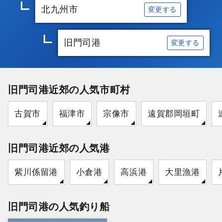
北九州市
変更する
旧門司港
変更する
旧門司港近郊の人気市町村
古賀市
福津市
宗像市
遠賀郡岡垣町
旧門司港近郊の人気港
紫川係留港
小倉港
高浜港
大里漁港
旧門司港の人気釣り船