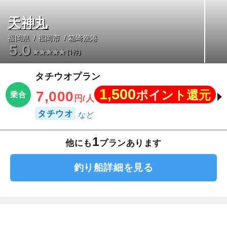
天神丸
福岡県
福岡市
箱崎漁港
5.0
(1件)
タチウオプラン
1,500
ポイント還元
7,000
乗合
円/人
タチウオ
1
他にも
プランあります
釣り船詳細を見る