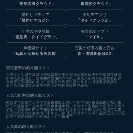
「乗船名簿クラウド」
「遊漁船クラウド」
船釣りメディア
潮見表アプリ
「船釣りマガジン」
「タイドグラフBI」
全国の潮汐情報
魚図鑑AIアプリ
「潮見表・タイドグラフ」
「マイAI」
魚図鑑サイト
充実の補償内容と安さ
「写真から探せる魚図鑑」
「新・遊漁船保険DX」
都道府県の釣り船リスト
北海道
岩手県
宮城県
山形県
福島県
東京都
神奈川県
埼玉県
千葉県
茨城県
新潟県
富山県
石川県
福井県
愛知県
静岡県
三重県
大阪府
兵庫県
和歌山県
京都府
広島県
岡山県
山口県
鳥取県
島根県
高知県
香川県
徳島県
愛媛県
福岡県
佐賀県
長崎県
熊本県
大分県
鹿児島県
沖縄県
人気市町村の釣り船リスト
横須賀市
宗像市
三浦市
横浜市
和歌山市
いすみ市
福岡市
鹿嶋市
北九州市
明石市
淡路市
日立市
小田原市
勝浦市
鴨川市
熱海市
南房総市
富津市
糸島市
足柄下郡真鶴町
館山市
知多郡南知多町
江東区
伊東市
大田区
平塚市
旭市
日高郡印南町
鎌倉市
酒田市
加古川市
田辺市
沼津市
小浜市
品川区
江戸川区
広島市
賀茂郡南伊豆町
南あわじ市
市川市
人気港の釣り船リスト