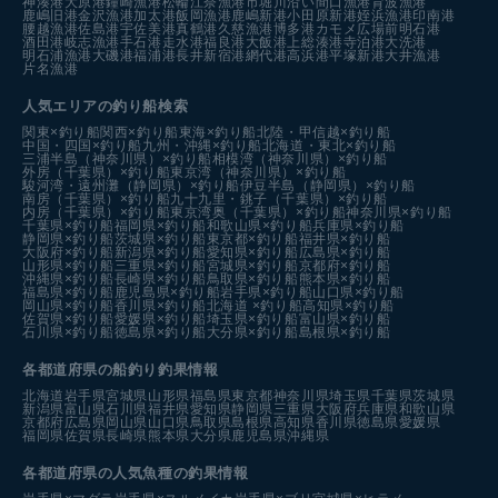
神湊港
大原港
鐘崎漁港
松輪江奈漁港
市堀川沿い
間口漁港
育波漁港
鹿嶋旧港
金沢漁港
加太港
飯岡漁港
鹿嶋新港
小田原新港
姪浜漁港
印南港
腰越漁港
佐島港
宇佐美港
真鶴港
久慈漁港
博多港カモメ広場前
明石港
酒田港
岐志漁港
手石港
走水港
福良港
大飯港
上総湊港
寺泊港
大洗港
明石浦漁港
大磯港
福浦港
長井新宿港
網代港
高浜港
平塚新港
大井漁港
片名漁港
人気エリアの釣り船検索
関東×釣り船
関西×釣り船
東海×釣り船
北陸・甲信越×釣り船
中国・四国×釣り船
九州・沖縄×釣り船
北海道・東北×釣り船
三浦半島（神奈川県）×釣り船
相模湾（神奈川県）×釣り船
外房（千葉県）×釣り船
東京湾（神奈川県）×釣り船
駿河湾・遠州灘（静岡県）×釣り船
伊豆半島（静岡県）×釣り船
南房（千葉県）×釣り船
九十九里・銚子（千葉県）×釣り船
内房（千葉県）×釣り船
東京湾奥（千葉県）×釣り船
神奈川県×釣り船
千葉県×釣り船
福岡県×釣り船
和歌山県×釣り船
兵庫県×釣り船
静岡県×釣り船
茨城県×釣り船
東京都×釣り船
福井県×釣り船
大阪府×釣り船
新潟県×釣り船
愛知県×釣り船
広島県×釣り船
山形県×釣り船
三重県×釣り船
宮城県×釣り船
京都府×釣り船
沖縄県×釣り船
長崎県×釣り船
鳥取県×釣り船
熊本県×釣り船
福島県×釣り船
鹿児島県×釣り船
岩手県×釣り船
山口県×釣り船
岡山県×釣り船
香川県×釣り船
北海道 ×釣り船
高知県×釣り船
佐賀県×釣り船
愛媛県×釣り船
埼玉県×釣り船
富山県×釣り船
石川県×釣り船
徳島県×釣り船
大分県×釣り船
島根県×釣り船
各都道府県の船釣り釣果情報
北海道
岩手県
宮城県
山形県
福島県
東京都
神奈川県
埼玉県
千葉県
茨城県
新潟県
富山県
石川県
福井県
愛知県
静岡県
三重県
大阪府
兵庫県
和歌山県
京都府
広島県
岡山県
山口県
鳥取県
島根県
高知県
香川県
徳島県
愛媛県
福岡県
佐賀県
長崎県
熊本県
大分県
鹿児島県
沖縄県
各都道府県の人気魚種の釣果情報