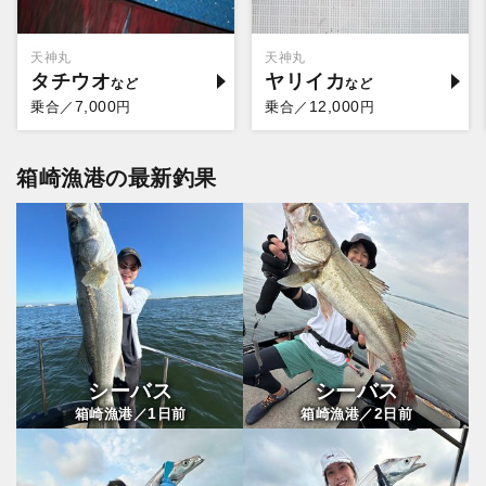
天神丸
天神丸
タチウオ
ヤリイカ
7,000
12,000
乗合／
円
乗合／
円
箱崎漁港の最新釣果
シーバス
シーバス
1
2
箱崎漁港／
日前
箱崎漁港／
日前