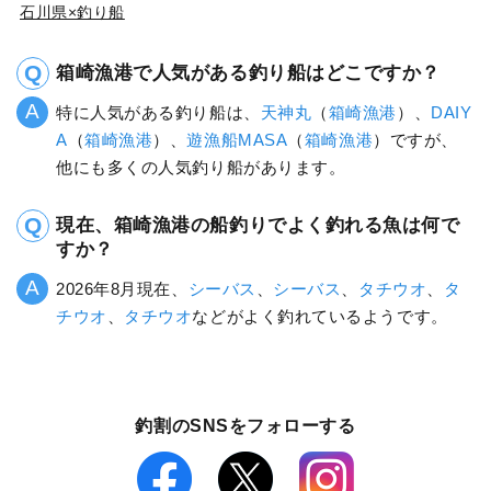
石川県×釣り船
箱崎漁港で人気がある釣り船はどこですか？
特に人気がある釣り船は、
天神丸
（
箱崎漁港
）、
DAIY
A
（
箱崎漁港
）、
遊漁船MASA
（
箱崎漁港
）ですが、
他にも多くの人気釣り船があります。
現在、箱崎漁港の船釣りでよく釣れる魚は何で
すか？
2026年8月現在、
シーバス
、
シーバス
、
タチウオ
、
タ
チウオ
、
タチウオ
などがよく釣れているようです。
釣割のSNSをフォローする