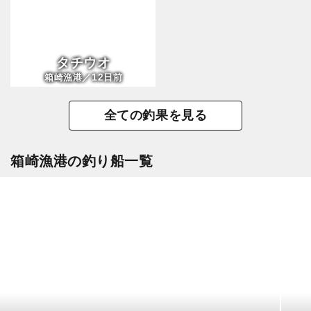
タチウオ
12
箱崎漁港／
日前
全ての釣果を見る
箱崎漁港の釣り船一覧