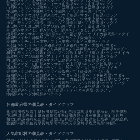
岩手県×マダラ
岩手県×スルメイカ
岩手県×ブリ
宮城県×ヒラメ
宮城県×マアジ
宮城県×アイナメ
山形県×マアジ
山形県×マダイ
山形県×キジハタ
福島県×マダイ
福島県×ヒラメ
福島県×チダイ
茨城県×マダイ
茨城県×ブリ
茨城県×ヒラメ
埼玉県×サワラ
埼玉県×タチウオ
埼玉県×ホウボウ
千葉県×マダイ
千葉県×ヒラメ
千葉県×イサキ
東京都×マアジ
東京都×タチウオ
東京都×シロギス
神奈川県×マアジ
神奈川県×マダイ
神奈川県×ブリ
新潟県×マダイ
新潟県×ブリ
新潟県×マアジ
富山県×アオリイカ
富山県×ブリ
富山県×マダイ
石川県×ブリ
石川県×キジハタ
石川県×マダイ
福井県×ケンサキイカ
福井県×マダイ
福井県×アオリイカ
静岡県×マダイ
静岡県×イサキ
静岡県×マアジ
愛知県×ブリ
愛知県×マダイ
愛知県×タチウオ
三重県×ブリ
三重県×マダイ
三重県×ヒラメ
京都府×ケンサキイカ
京都府×ブリ
京都府×マダイ
大阪府×マダイ
大阪府×サワラ
大阪府×ブリ
兵庫県×ブリ
兵庫県×マダイ
兵庫県×マダコ
和歌山県×マダイ
和歌山県×マアジ
和歌山県×ブリ
鳥取県×ケンサキイカ
鳥取県×マアジ
鳥取県×アオリイカ
岡山県×スズキ
岡山県×マダイ
岡山県×ヒラメ
広島県×マダイ
広島県×キジハタ
広島県×ブリ
山口県×マダイ
山口県×ケンサキイカ
山口県×キジハタ
徳島県×ブリ
徳島県×マアジ
徳島県×チダイ
香川県×マダイ
香川県×アオリイカ
香川県×マゴチ
愛媛県×マダイ
愛媛県×ブリ
愛媛県×キジハタ
高知県×カンパチ
高知県×アカアマダイ
高知県×イサキ
福岡県×マダイ
福岡県×ヤリイカ
福岡県×ケンサキイカ
佐賀県×マダイ
佐賀県×ヒラマサ
佐賀県×イサキ
長崎県×マダイ
長崎県×キジハタ
長崎県×オオモンハタ
熊本県×マダイ
熊本県×ヒラメ
熊本県×メバル
鹿児島県×マダイ
鹿児島県×ケンサキイカ
鹿児島県×アオハタ
沖縄県×スジアラ
沖縄県×キハダ
沖縄県×バラハタ
各都道府県の潮見表
・タイドグラフ
北海道
青森県
岩手県
秋田県
宮城県
山形県
福島県
東京都
神奈川県
千葉県
茨城県
新潟県
富山県
石川県
福井県
愛知県
静岡県
三重県
大阪府
兵庫県
和歌山県
京都府
広島県
岡山県
山口県
鳥取県
島根県
高知県
香川県
徳島県
愛媛県
福岡県
佐賀県
長崎県
熊本県
大分県
宮崎県
鹿児島県
沖縄県
人気市町村の潮見表・タイドグラフ