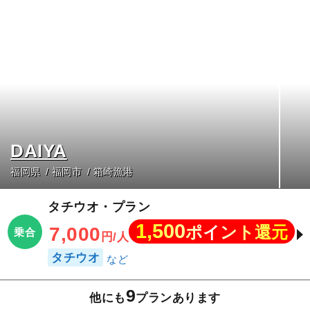
DAIYA
福岡県
福岡市
箱崎漁港
タチウオ・プラン
1,500
ポイント還元
7,000
乗合
円/人
タチウオ
9
他にも
プランあります