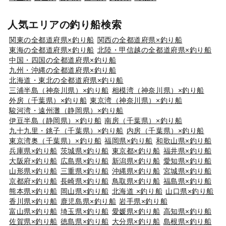
人気エリアの釣り船検索
関東の全都道府県×釣り船
関西の全都道府県×釣り船
東海の全都道府県×釣り船
北陸・甲信越の全都道府県×釣り船
中国・四国の全都道府県×釣り船
九州・沖縄の全都道府県×釣り船
北海道・東北の全都道府県×釣り船
三浦半島（神奈川県）×釣り船
相模湾（神奈川県）×釣り船
外房（千葉県）×釣り船
東京湾（神奈川県）×釣り船
駿河湾・遠州灘（静岡県）×釣り船
伊豆半島（静岡県）×釣り船
南房（千葉県）×釣り船
九十九里・銚子（千葉県）×釣り船
内房（千葉県）×釣り船
東京湾奥（千葉県）×釣り船
福岡県×釣り船
和歌山県×釣り船
兵庫県×釣り船
茨城県×釣り船
東京都×釣り船
福井県×釣り船
大阪府×釣り船
広島県×釣り船
新潟県×釣り船
愛知県×釣り船
山形県×釣り船
三重県×釣り船
沖縄県×釣り船
宮城県×釣り船
京都府×釣り船
長崎県×釣り船
鳥取県×釣り船
福島県×釣り船
熊本県×釣り船
岡山県×釣り船
北海道 ×釣り船
山口県×釣り船
香川県×釣り船
鹿児島県×釣り船
岩手県×釣り船
富山県×釣り船
埼玉県×釣り船
愛媛県×釣り船
高知県×釣り船
佐賀県×釣り船
徳島県×釣り船
大分県×釣り船
島根県×釣り船