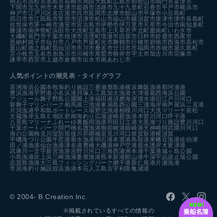
明石市
浜松市
糸島市
長崎市
周防大島町
広島市
和歌山市
鳴門市
富津市
下関市
北九州市
木更津市
姫路市
淡路市
九十九里町
石巻市
平戸市
横浜市
神戸市
江戸川区
名古屋市
呉市
延岡市
志摩市
館山市
平塚市
小豆島町
四日市市
江田島市
常滑市
沼津市
松山市
福山市
横須賀市
唐津市
津市
長島町
佐世保市
茅ヶ崎市
浦安市
宮古島市
伊勢市
伊万里市
天草市
今治市
南知多町
勝浦市
南伊勢町
浜田市
大洗町
五島市
上天草市
芦北町
愛南町
いわき市
大磯町
長門市
千葉市
焼津市
亘理町
境港市
田原市
臼杵市
鈴鹿市
西尾市
恩納村
銚子市
仙台市
八戸市
芦屋町
光市
舞鶴市
行橋市
碧南市
西海市
高松市
葉山町
徳之島町
気仙沼市
市川市
桑名市
廿日市市
福岡市
赤穂市
屋久島町
苫小牧市
玉名市
糸魚川市
川崎市
尾鷲市
柳井市
宇土市
加古川市
宗像市
諫早市
西宮市
上越市
倉敷市
出水市
南あわじ市
人気ポイントの潮見表・タイドグラフ
若洲海浜公園
本牧海釣り施設
三番瀬
鹿島港
横浜
舞阪漁港
那珂湊港
豊浜漁港
宇野港
小名浜港
貝塚人工島
加太漁港
大津港
葛西海浜公園
アジュール舞子
野島公園
閖上港
福田港
須磨海岸
清水港
旧江戸川河口
新舞子マリンパーク
相馬港
三池港
東扇島西公園
三浦海岸
南芦屋浜
二見港
片貝漁港
平和島ボートレース場
野北漁港
相模川河口
大洗マリーナ
若松
大蔵海岸
玉島Ｅ地区
碧南海釣り広場
波崎新漁港
木曽川河口
呼子港
八景島マリーナ
ふれーゆ裏
飯岡漁港
羽田
日立港
大黒海づり施設
豊川河口
千葉ポートパーク
関門橋
名護漁港
御前崎港
師崎港
天神崎
阿武隈川河口
海の公園
検見川堤防
筑後川昇開橋
室見川河口
敦賀新港
横須賀
平磯海づり公園
牛窓港
垂水漁港
明石港
本渡港
鳥取港
東幡豆漁港
佐伯港
田ノ浦漁港
仙台漁港
津名港
豊橋
大磯港
神戸空港親水護岸
木更津港
武庫川一文字
新宮漁港
吉野川河口
三角西港
洲本港
千葉港
城ヶ島公園
小島漁港
吹上浜
三崎漁港
妻鹿漁港
熊本新港
館山港
牛深
宇品波止場公園
志賀島漁港
大三島フィッシングパーク
網干港
新仁尾港
片瀬漁港
市原海釣り施設
姪浜漁港
本荘人工島
古宇利島
亀浦港
© 2004- B.Creation Inc.
※掲載されているすべての情報の