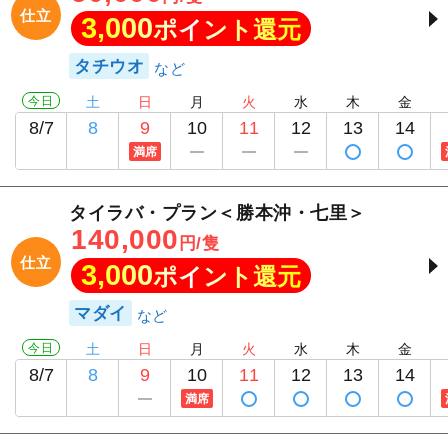
仕立
3,000
ポイント還元
タチウオ
今日
土
日
月
火
水
木
金
8/7
8
9
10
11
12
13
14
満席
タイラバ・プラン＜勝本沖・七里＞
140,000
円/隻
仕立
3,000
ポイント還元
マダイ
今日
土
日
月
火
水
木
金
8/7
8
9
10
11
12
13
14
満席