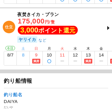
夜焚きイカ・プラン
175,000
円/隻
仕立
3,000
ポイント還元
ヤリイカ
今日
土
日
月
火
水
木
金
8/7
8
9
10
11
12
13
14
満席
満席
1
/
16
釣り船情報
釣り船名
DAIYA
だいや