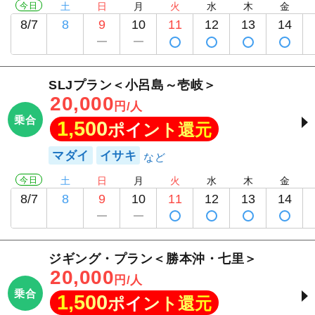
今日
土
日
月
火
水
木
金
8/7
8
9
10
11
12
13
14
SLJプラン＜小呂島～壱岐＞
20,000
円/人
乗合
1,500
ポイント還元
マダイ
イサキ
今日
土
日
月
火
水
木
金
8/7
8
9
10
11
12
13
14
ジギング・プラン＜勝本沖・七里＞
20,000
円/人
乗合
1,500
ポイント還元