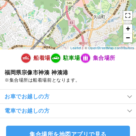
+
−
Leaflet
| ©
OpenStreetMap contributors
船着場
駐車場
集合場所
福岡県宗像市神湊 神湊港
集合場所は船着場前となります。
お車でお越しの方
電車でお越しの方
集合場所を地図アプリで見る