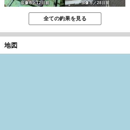
12
28
宗像市／
日前
宗像市／
日前
全ての釣果を見る
地図