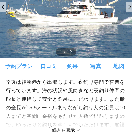
1
/
12
予約プラン
口コミ
釣果
写真
地図
幸丸は神湊港から出船します。夜釣り専門で営業を
行っています。海の状況や風向きなど夜釣り仲間の
船長と連携して安全と釣果にこだわります。また船
の全長が15.5メートルありながら釣り人の定員は10
人までと空間に余裕をもたせた人数で出船しますの
で、ゆったりと釣りを楽しんでいただけます。船設
続きを表示