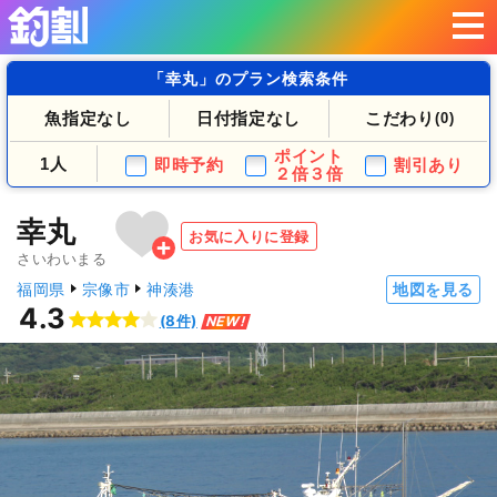
「幸丸」のプラン検索条件
魚指定なし
日付指定なし
こだわり
(0)
ポイント
1人
即時予約
割引あり
２倍３倍
幸丸
お気に入りに登録
さいわいまる
福岡県
宗像市
神湊港
地図を見る
4.3
(8件)
NEW!