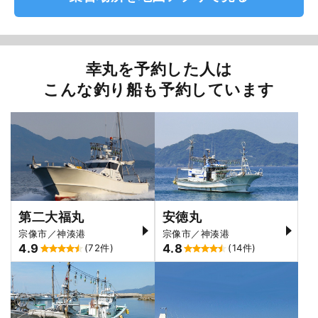
幸丸を予約した人は
こんな釣り船も予約しています
第二大福丸
安徳丸
宗像市／神湊港
宗像市／神湊港
4.9
4.8
(72件)
(14件)