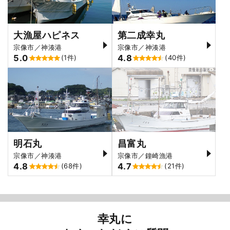
大漁屋ハピネス
第二成幸丸
宗像市／神湊港
宗像市／神湊港
5.0
4.8
(1件)
(40件)
明石丸
昌富丸
宗像市／神湊港
宗像市／鐘崎漁港
4.8
4.7
(68件)
(21件)
幸丸に