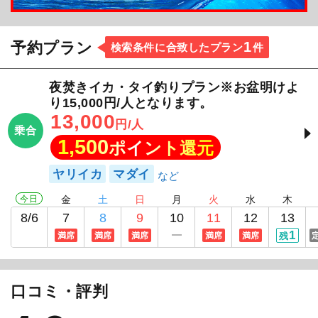
1
予約プラン
検索条件に合致したプラン
件
夜焚きイカ・タイ釣りプラン※お盆明けよ
り15,000円/人となります。
13,000
円/人
乗合
1,500
ポイント還元
ヤリイカ
マダイ
今日
金
土
日
月
火
水
木
8/6
7
8
9
10
11
12
13
1
満席
満席
満席
満席
満席
残
口コミ・評判