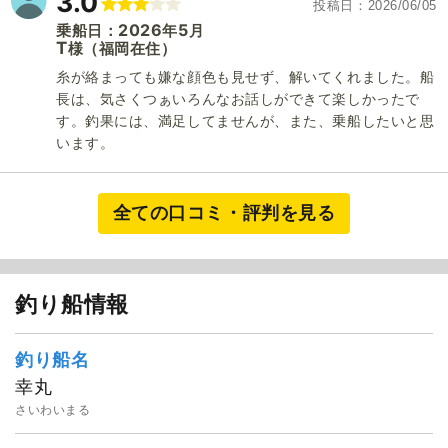
3.0
投稿日
2026/06/05
2026
5
乗船日：
年
月
T
（福岡在住）
様
糸が絡まっても嫌な顔色も見せず、解いてくれました。船
長は、気さくつぁいろんなお話しができて楽しかったで
す。釣果には、満足してませんが、また、乗船したいと思
います。
全ての口コミ・評判を見る
釣り船情報
釣り船名
幸丸
さいわいまる