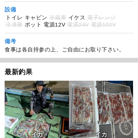
設備
トイレ
キャビン
冷蔵庫
イケス
電子レンジ
冷凍庫
ポット
電源12V
電源24V
電源100V
備考
食事は各自持参の上、ご自由にお取り下さい。
幸丸
最新釣果
イカ
イカ