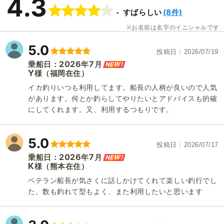
4.3
(8件)
すばらしい
お名前は名字のイニシャルです
5.0
投稿日
2026/07/19
2026
7
NEW!
乗船日：
年
月
Y
（福岡在住）
様
イカ釣りいつも利用してます。船長の人柄が良いので人気
があります。何とか釣らしてやりたいとアドバイスも的確
にしてくれます。又、利用するつもりです。
5.0
投稿日
2026/07/17
2026
7
NEW!
乗船日：
年
月
K
（熊本在住）
様
ベテラン船長が気さくに話しかけてくれて楽しい釣行でし
た。数も釣れて型もよく、また利用したいと思います