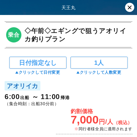
天王丸
◇午前◇エギングで狙うアオリイ
乗合
カ釣りプラン
日付指定なし
1人
クリックして日付変更
クリックして人数変更
アオリイカ
6:00
11:00
出船
帰港
（集合時刻：出船30分前）
釣割価格
7,000
円/人
（税込）
同行者様全員に適用されます