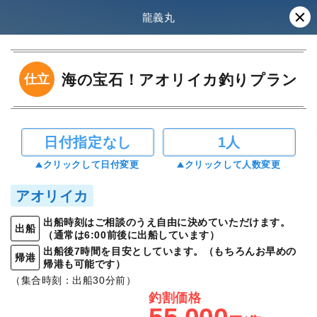
龍義丸
海の宝石！アオリイカ釣りプラン
仕立
日付指定なし
1人
クリックして日付変更
クリックして人数変更
アオリイカ
出船時刻はご相談のうえ自由に決めていただけます。
出船
（通常は6:00前後に出船しています）
出船後7時間を目安としています。（もちろんお早めの
帰港
帰港も可能です）
（集合時刻：出船30分前）
釣割価格