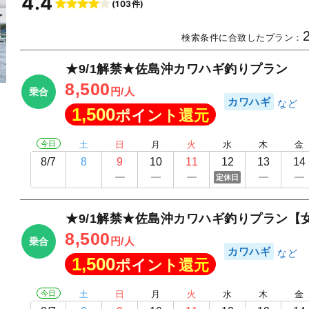
4.4
(103件)
▲
検索条件に合致したプラン：
★9/1解禁★佐島沖カワハギ釣りプラン
8,500
円/人
乗合
カワハギ
1,500
ポイント還元
今日
土
日
月
火
水
木
金
8/7
8
9
10
11
12
13
14
定休日
★9/1解禁★佐島沖カワハギ釣りプラン【
8,500
円/人
乗合
カワハギ
1,500
ポイント還元
今日
土
日
月
火
水
木
金