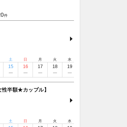
20
件
土
日
月
火
水
木
金
土
15
16
17
18
19
20
21
22
女性半額★カップル】
土
日
月
火
水
木
金
土