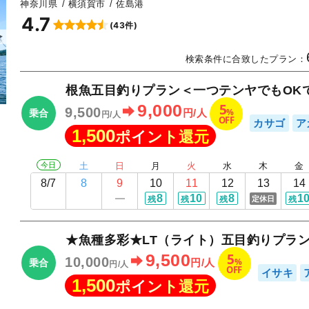
神奈川県
横須賀市
佐島港
4.7
(43件)
▲
検索条件に合致したプラン：
根魚五目釣りプラン＜一つテンヤでもOK
5
9,000
9,500
%
円/人
乗合
円/人
OFF
カサゴ
ア
1,500
ポイント還元
今日
土
日
月
火
水
木
金
8/7
8
9
10
11
12
13
14
8
10
8
1
定休日
残
残
残
残
★魚種多彩★LT（ライト）五目釣りプラ
5
9,500
10,000
%
円/人
乗合
円/人
OFF
イサキ
1,500
ポイント還元