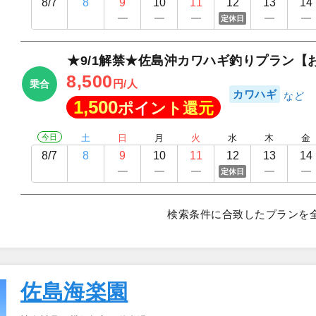
8/7
8
9
10
11
12
13
14
定休日
★9/1解禁★佐島沖カワハギ釣りプラン【
8,500
円/人
乗合
カワハギ
1,500
ポイント還元
今日
土
日
月
火
水
木
金
8/7
8
9
10
11
12
13
14
定休日
検索条件に合致したプランを
佐島海楽園