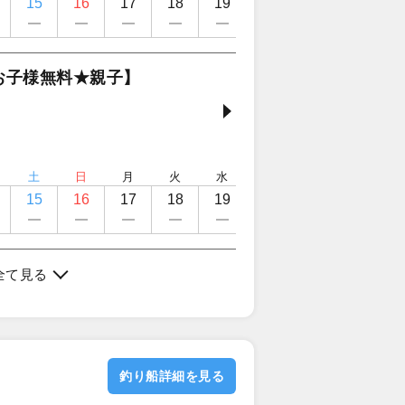
15
16
17
18
19
20
21
22
お子様無料★親子】
土
日
月
火
水
木
金
土
15
16
17
18
19
20
21
22
全て見る
釣り船詳細を見る