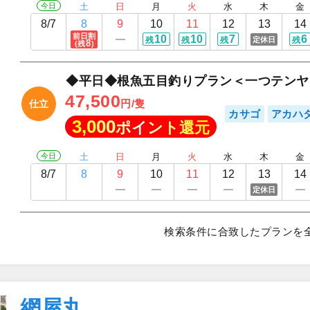
今日
土
日
月
火
水
木
金
8/7
8
9
10
11
12
13
14
前日割
10
10
7
6
定休日
残
残
残
残
8
(残
)
◆平日◆根魚五目釣りプラン＜一つテンヤ
47,500
円/隻
仕立
カサゴ
アカハ
3,000
ポイント還元
今日
土
日
月
火
水
木
金
8/7
8
9
10
11
12
13
14
定休日
検索条件に合致したプランを
網屋丸