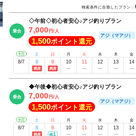
検索条件に合致したプラン：
◇午前◇初心者安心♪アジ釣りプラン
7,000
円/人
乗合
アジ（マアジ）
1,500
ポイント還元
今日
土
日
月
火
水
木
金
8/7
8
9
10
11
12
13
14
満席
満席
◆午後◆初心者安心♪アジ釣りプラン
7,000
円/人
乗合
アジ（マアジ）
1,500
ポイント還元
今日
土
日
月
火
水
木
金
8/7
8
9
10
11
12
13
14
1
満席
残