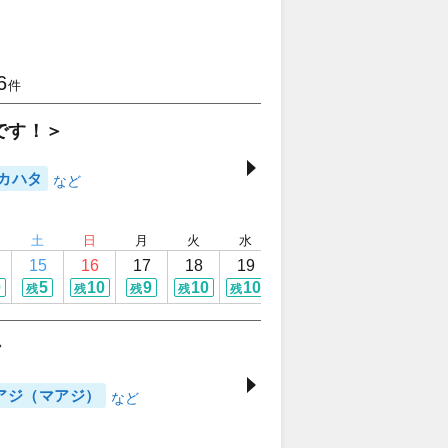
6
件
です！＞
カハタ
土
日
月
火
水
木
金
土
15
16
17
18
19
20
21
22
0
5
10
9
10
10
10
10
定休日
残
残
残
残
残
残
残
ン
アジ（マアジ）