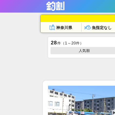
神奈川県
魚指定なし
28
1
20
件
（
～
件）
人気順