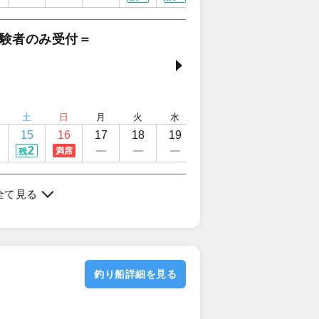
験者のみ受付＝
土
日
月
火
水
木
金
土
15
16
17
18
19
20
21
22
2
3
満席
残
残
全て見る
釣り船詳細を見る