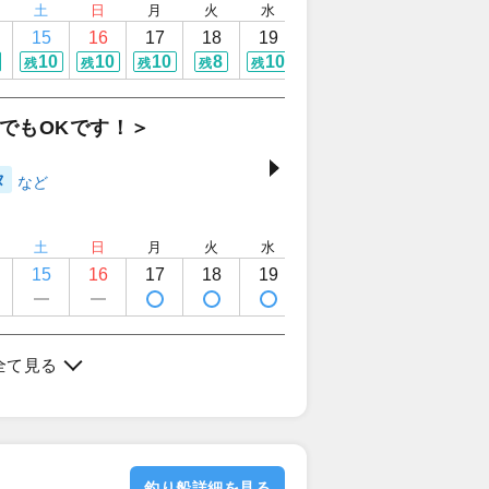
土
日
月
火
水
木
金
土
15
16
17
18
19
20
21
22
10
10
10
8
10
10
9
定休日
残
残
残
残
残
残
残
でもOKです！＞
タ
土
日
月
火
水
木
金
土
15
16
17
18
19
20
21
22
定休日
全て見る
釣り船詳細を見る