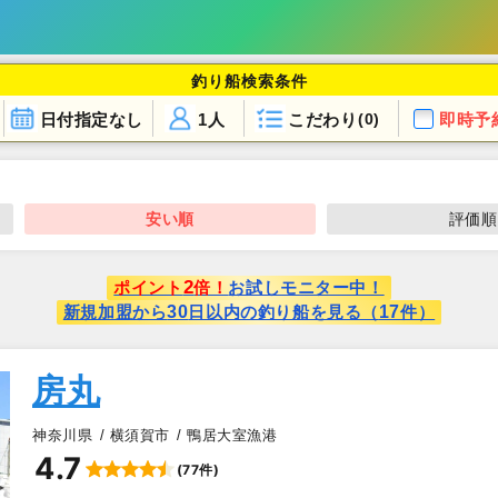
釣り船検索条件
日付指定なし
1人
こだわり
即時予
(0)
安い順
評価順
2
ポイント
倍！
お試しモニター中！
30
17
新規加盟から
日以内の釣り船を見る（
件）
房丸
神奈川県
横須賀市
鴨居大室漁港
4.7
(77件)
▲