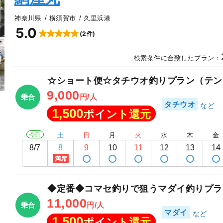
神奈川県
横須賀市
久里浜港
5.0
(2件)
▲
検索条件に合致したプラン：
☆ショート便☆タチウオ釣りプラン（テン
9,000
円/人
乗合
タチウオ
1,500
ポイント還元
今日
土
日
月
火
水
木
金
8/7
8
9
10
11
12
13
14
満席
◆定番◆コマセ釣りで狙うマダイ釣りプラ
11,000
円/人
乗合
マダイ
1,500
ポイント還元