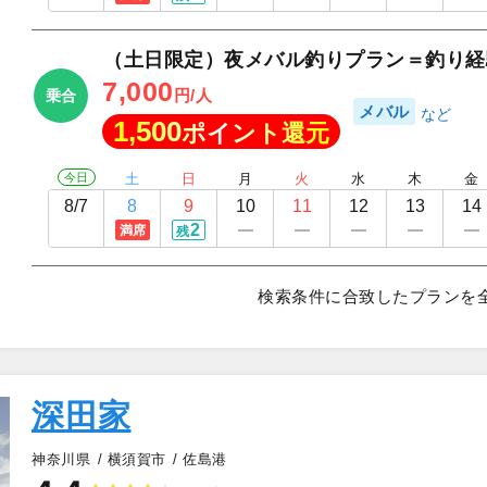
（土日限定）夜メバル釣りプラン＝釣り経
7,000
円/人
乗合
メバル
1,500
ポイント還元
今日
土
日
月
火
水
木
金
8/7
8
9
10
11
12
13
14
2
満席
残
検索条件に合致したプランを
深田家
神奈川県
横須賀市
佐島港