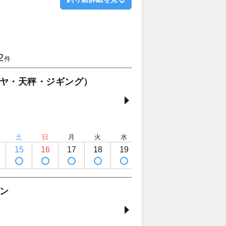
2
件
ヤ・天秤・ジギング）
土
日
月
火
水
木
金
土
15
16
17
18
19
20
21
22
ン