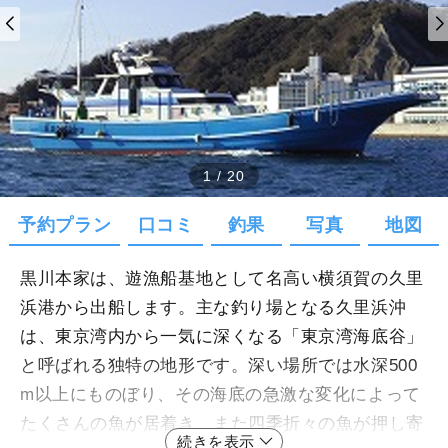
1
/
20
予約プラン
口コミ
釣果
写真
地図
黒川本家は、遊漁船基地として名高い横須賀の久里
浜港から出船します。主な釣り場となる久里浜沖
は、東京湾内から一気に深くなる「東京湾海底谷」
と呼ばれる独特の地形です。深い場所では水深500
m以上にものぼり、その海底の急激な変化によって
たくさんの魚が居着き、また四季折々の魚が押し寄
続きを表示