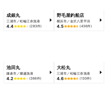
成銀丸
野毛屋釣船店
三浦市／松輪江奈漁港
横浜市／金沢八景平潟
4.4
4.5
(283件)
(436件)
池田丸
大松丸
鎌倉市／腰越漁港
三浦市／松輪江奈漁港
4.2
4.6
(366件)
(130件)