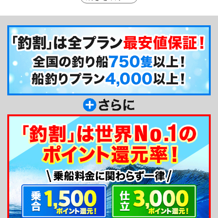
せてくる全国でも屈指の漁場です。黒川本家はアッ
トホームな雰囲気です。スタッフ皆さんの対応の良
さ、そして清掃が行き届いた船には、感動すら覚え
ていただけると思います。ぜひ一度ご乗船してみて
ください！
釣り船からのメッセージ
釣割会員の皆さま、こんにちは！久里浜の黒川本
家です。船を2隻ご用意して、久里浜沖の四季折々
の魚を狙います。女将より、釣った魚の料理方法も
アドバイス致しますので、お気軽に声をかけてくだ
さい。女性やお子様も大歓迎です。宜しくお願いし
ます！