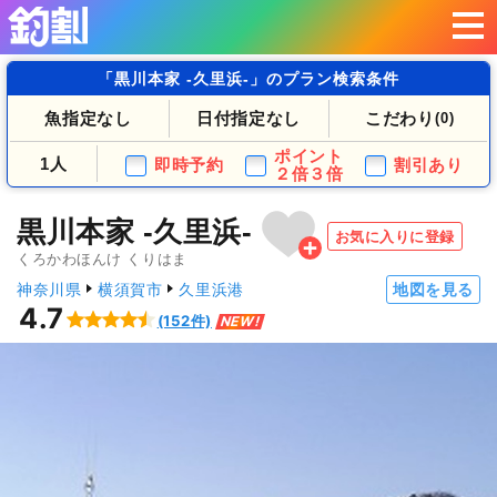
「黒川本家 -久里浜-」のプラン検索条件
魚指定なし
日付指定なし
こだわり
(0)
ポイント
1人
即時予約
割引あり
２倍３倍
黒川本家 -久里浜-
お気に入りに登録
くろかわほんけ くりはま
神奈川県
横須賀市
久里浜港
地図を見る
4.7
(152件)
NEW!