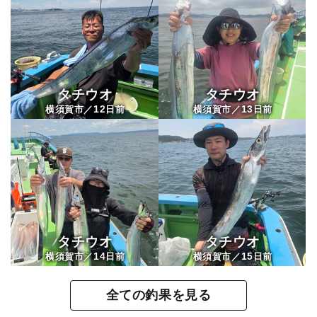
タチウオ
タチウオ
12
13
横須賀市／
日前
横須賀市／
日前
タチウオ
タチウオ
14
15
横須賀市／
日前
横須賀市／
日前
全ての釣果を見る