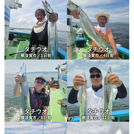
黒川丸
タチウオ
タチウオ
1
4
横須賀市／
日前
横須賀市／
日前
タチウオ
タチウオ
8
11
横須賀市／
日前
横須賀市／
日前