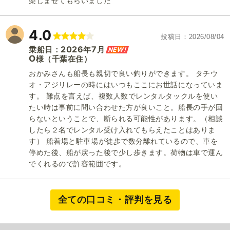
楽しませてもらいました
4.0
投稿日
2026/08/04
2026
7
NEW!
乗船日：
年
月
O
（千葉在住）
様
おかみさんも船長も親切で良い釣りができます。 タチウ
オ・アジリレーの時にはいつもここにお世話になっていま
す。 難点を言えば、複数人数でレンタルタックルを使い
たい時は事前に問い合わせた方が良いこと。船長の手が回
らないということで、断られる可能性があります。（相談
したら２名でレンタル受け入れてもらえたことはありま
す） 船着場と駐車場が徒歩で数分離れているので、車を
停めた後、船が戻った後で少し歩きます。荷物は車で運ん
でくれるので許容範囲です。
全ての口コミ・評判を見る