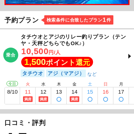
1
予約プラン
検索条件に合致したプラン
件
タチウオとアジのリレー釣りプラン（テン
ヤ・天秤どちらでもOK♪）
10,500
円/人
乗合
1,500
ポイント還元
タチウオ
アジ（マアジ）
今日
火
水
木
金
土
日
月
8/10
11
12
13
14
15
16
17
満席
満席
満席
口コミ・評判