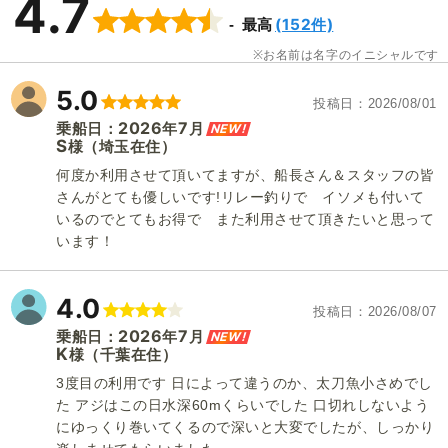
4.7
(152件)
最高
お名前は名字のイニシャルです
5.0
投稿日
2026/08/01
2026
7
NEW!
乗船日：
年
月
S
（埼玉在住）
様
何度か利用させて頂いてますが、船長さん＆スタッフの皆
さんがとても優しいです!リレー釣りで イソメも付いて
いるのでとてもお得で また利用させて頂きたいと思って
います！
4.0
投稿日
2026/08/07
2026
7
NEW!
乗船日：
年
月
K
（千葉在住）
様
3度目の利用です 日によって違うのか、太刀魚小さめでし
た アジはこの日水深60mくらいでした 口切れしないよう
にゆっくり巻いてくるので深いと大変でしたが、しっかり