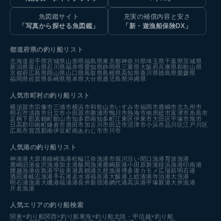
魚図鑑サイト
充実の補償内容と安さ
「写真から探せる魚図鑑」
「新・遊漁船保険DX」
都道府県の釣り船リスト
北海道
岩手県
宮城県
山形県
福島県
東京都
神奈川県
埼玉県
千葉県
茨城県
新潟県
富山県
石川県
福井県
愛知県
静岡県
三重県
大阪府
兵庫県
和歌山県
京都府
広島県
岡山県
山口県
鳥取県
島根県
高知県
香川県
徳島県
愛媛県
福岡県
佐賀県
長崎県
熊本県
大分県
鹿児島県
沖縄県
人気市町村の釣り船リスト
横須賀市
宗像市
三浦市
横浜市
和歌山市
いすみ市
福岡市
鹿嶋市
北九州市
明石市
淡路市
日立市
小田原市
勝浦市
鴨川市
熱海市
南房総市
富津市
糸島市
足柄下郡真鶴町
館山市
知多郡南知多町
江東区
伊東市
大田区
平塚市
旭市
日高郡印南町
鎌倉市
酒田市
加古川市
田辺市
沼津市
小浜市
品川区
江戸川区
広島市
賀茂郡南伊豆町
南あわじ市
市川市
人気港の釣り船リスト
神湊港
大原港
鐘崎漁港
松輪江奈漁港
市堀川沿い
間口漁港
育波漁港
鹿嶋旧港
金沢漁港
加太港
飯岡漁港
鹿嶋新港
小田原新港
姪浜漁港
印南港
腰越漁港
佐島港
宇佐美港
真鶴港
久慈漁港
博多港カモメ広場前
明石港
酒田港
岐志漁港
手石港
走水港
福良港
大飯港
上総湊港
寺泊港
大洗港
明石浦漁港
大磯港
福浦港
長井新宿港
網代港
高浜港
平塚新港
大井漁港
片名漁港
人気エリアの釣り船検索
関東×釣り船
関西×釣り船
東海×釣り船
北陸・甲信越×釣り船