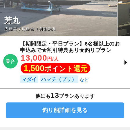
芳丸
広島県
広島市
丹那漁港
【期間限定・平日プラン】6名様以上のお
申込みで★割引特典あり★釣りプラン
13,000
円/人
乗合
1,500
ポイント還元
マダイ
ハマチ（ブリ）
13
他にも
プランあります
釣り船詳細を見る