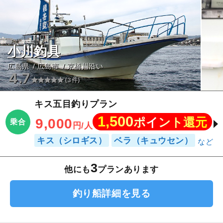
小川釣具
広島県
広島市
京橋川沿い
4.7
(3件)
キス五目釣りプラン
1,500
ポイント還元
9,000
乗合
円/人
キス（シロギス）
ベラ（キュウセン）
3
他にも
プランあります
釣り船詳細を見る