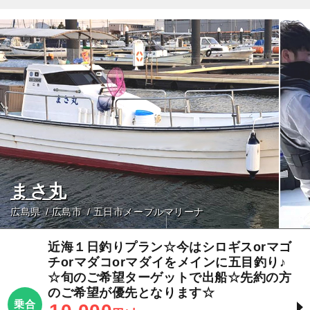
まさ丸
広島県
広島市
五日市メープルマリーナ
近海１日釣りプラン☆今はシロギスorマゴ
チorマダコorマダイをメインに五目釣り♪
☆旬のご希望ターゲットで出船☆先約の方
のご希望が優先となります☆
乗合