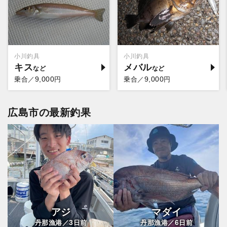
小川釣具
小川釣具
キス
メバル
9,000
9,000
乗合／
円
乗合／
円
広島市の最新釣果
アジ
マダイ
3
6
丹那漁港／
日前
丹那漁港／
日前