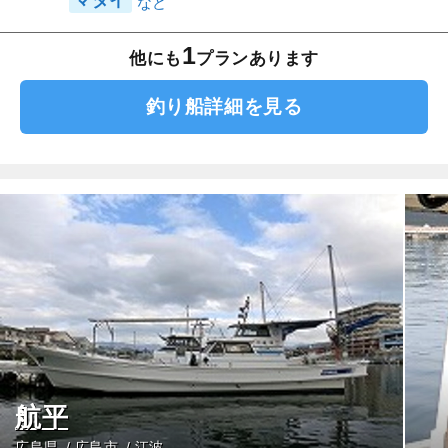
マダイ
1
他にも
プランあります
釣り船詳細を見る
航平
広島県
広島市
江波