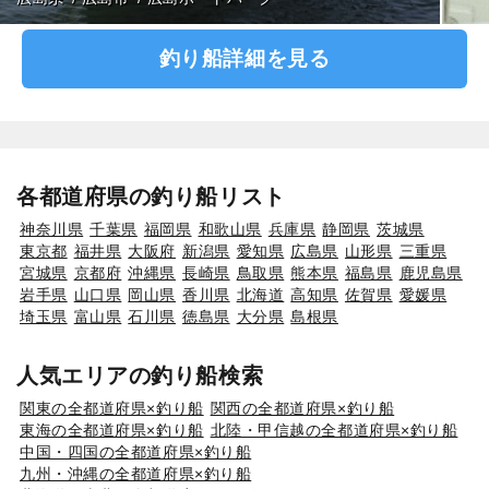
釣り船詳細を見る
各都道府県の釣り船リスト
神奈川県
千葉県
福岡県
和歌山県
兵庫県
静岡県
茨城県
東京都
福井県
大阪府
新潟県
愛知県
広島県
山形県
三重県
宮城県
京都府
沖縄県
長崎県
鳥取県
熊本県
福島県
鹿児島県
岩手県
山口県
岡山県
香川県
北海道
高知県
佐賀県
愛媛県
埼玉県
富山県
石川県
徳島県
大分県
島根県
人気エリアの釣り船検索
関東の全都道府県×釣り船
関西の全都道府県×釣り船
東海の全都道府県×釣り船
北陸・甲信越の全都道府県×釣り船
中国・四国の全都道府県×釣り船
九州・沖縄の全都道府県×釣り船