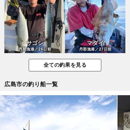
サゴシ
マダイ
26
27
丹那漁港／
日前
丹那漁港／
日前
全ての釣果を見る
広島市の釣り船一覧