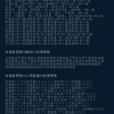
中国・四国×釣り船
九州・沖縄×釣り船
北海道・東北×釣り船
三浦半島（神奈川県）×釣り船
相模湾（神奈川県）×釣り船
外房（千葉県）×釣り船
東京湾（神奈川県）×釣り船
駿河湾・遠州灘（静岡県）×釣り船
伊豆半島（静岡県）×釣り船
南房（千葉県）×釣り船
九十九里・銚子（千葉県）×釣り船
内房（千葉県）×釣り船
東京湾奥（千葉県）×釣り船
神奈川県×釣り船
千葉県×釣り船
福岡県×釣り船
和歌山県×釣り船
兵庫県×釣り船
静岡県×釣り船
茨城県×釣り船
東京都×釣り船
福井県×釣り船
大阪府×釣り船
新潟県×釣り船
愛知県×釣り船
広島県×釣り船
山形県×釣り船
三重県×釣り船
宮城県×釣り船
京都府×釣り船
沖縄県×釣り船
長崎県×釣り船
鳥取県×釣り船
熊本県×釣り船
福島県×釣り船
鹿児島県×釣り船
岩手県×釣り船
山口県×釣り船
岡山県×釣り船
香川県×釣り船
北海道 ×釣り船
高知県×釣り船
佐賀県×釣り船
愛媛県×釣り船
埼玉県×釣り船
富山県×釣り船
石川県×釣り船
徳島県×釣り船
大分県×釣り船
島根県×釣り船
各都道府県の船釣り釣果情報
北海道
岩手県
宮城県
山形県
福島県
東京都
神奈川県
埼玉県
千葉県
茨城県
新潟県
富山県
石川県
福井県
愛知県
静岡県
三重県
大阪府
兵庫県
和歌山県
京都府
広島県
岡山県
山口県
鳥取県
島根県
高知県
香川県
徳島県
愛媛県
福岡県
佐賀県
長崎県
熊本県
大分県
鹿児島県
沖縄県
各都道府県の人気魚種の釣果情報
岩手県×マダラ
岩手県×スルメイカ
岩手県×ブリ
宮城県×ヒラメ
宮城県×マアジ
宮城県×アイナメ
山形県×マアジ
山形県×マダイ
山形県×キジハタ
福島県×マダイ
福島県×ヒラメ
福島県×チダイ
茨城県×マダイ
茨城県×ブリ
茨城県×ヒラメ
埼玉県×サワラ
埼玉県×タチウオ
埼玉県×ホウボウ
千葉県×マダイ
千葉県×ヒラメ
千葉県×イサキ
東京都×マアジ
東京都×タチウオ
東京都×シロギス
神奈川県×マアジ
神奈川県×マダイ
神奈川県×ブリ
新潟県×マダイ
新潟県×ブリ
新潟県×マアジ
富山県×アオリイカ
富山県×ブリ
富山県×マダイ
石川県×ブリ
石川県×キジハタ
石川県×マダイ
福井県×ケンサキイカ
福井県×マダイ
福井県×アオリイカ
静岡県×マダイ
静岡県×イサキ
静岡県×マアジ
愛知県×ブリ
愛知県×マダイ