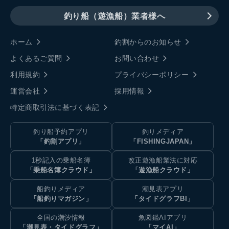
釣り船（遊漁船）業者様へ
ホーム
釣割からのお知らせ
よくあるご質問
お問い合わせ
利用規約
プライバシーポリシー
運営会社
採用情報
特定商取引法に基づく表記
釣り船予約アプリ
釣りメディア
「釣割アプリ」
「FISHINGJAPAN」
1秒記入の乗船名簿
改正遊漁船業法に対応
「乗船名簿クラウド」
「遊漁船クラウド」
船釣りメディア
潮見表アプリ
「船釣りマガジン」
「タイドグラフBI」
全国の潮汐情報
魚図鑑AIアプリ
「潮見表・タイドグラフ」
「マイAI」