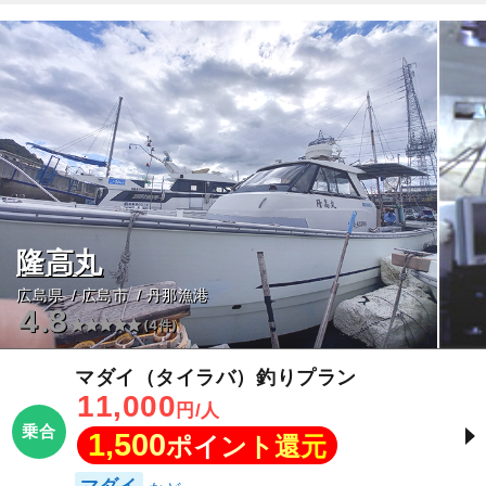
隆高丸
広島県
広島市
丹那漁港
4.8
(4件)
マダイ（タイラバ）釣りプラン
11,000
円/人
乗合
1,500
ポイント還元