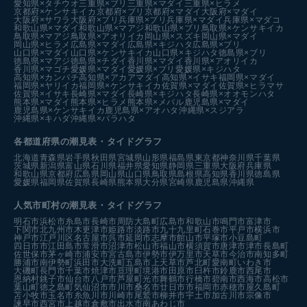
愛知県×タチウオ
三重県×ブリ
三重県×マダイ
三重県×ヒラメ
京都府×ケンサキイカ
京都府×ブリ
京都府×マダイ
大阪府×マダイ
大阪府×サワラ
大阪府×ブリ
兵庫県×ブリ
兵庫県×マダイ
兵庫県×マダコ
和歌山県×マダイ
和歌山県×マアジ
和歌山県×ブリ
鳥取県×ケンサキイカ
鳥取県×マアジ
鳥取県×アオリイカ
岡山県×スズキ
岡山県×マダイ
岡山県×ヒラメ
広島県×マダイ
広島県×キジハタ
広島県×ブリ
山口県×マダイ
山口県×ケンサキイカ
山口県×キジハタ
徳島県×ブリ
徳島県×マアジ
徳島県×チダイ
香川県×マダイ
香川県×アオリイカ
香川県×マゴチ
愛媛県×マダイ
愛媛県×ブリ
愛媛県×キジハタ
高知県×カンパチ
高知県×アカアマダイ
高知県×イサキ
福岡県×マダイ
福岡県×ヤリイカ
福岡県×ケンサキイカ
佐賀県×マダイ
佐賀県×ヒラマサ
佐賀県×イサキ
長崎県×マダイ
長崎県×キジハタ
長崎県×オオモンハタ
熊本県×マダイ
熊本県×ヒラメ
熊本県×メバル
鹿児島県×マダイ
鹿児島県×ケンサキイカ
鹿児島県×アオハタ
沖縄県×スジアラ
沖縄県×キハダ
沖縄県×バラハタ
各都道府県の潮見表
・タイドグラフ
北海道
青森県
岩手県
秋田県
宮城県
山形県
福島県
東京都
神奈川県
千葉県
茨城県
新潟県
富山県
石川県
福井県
愛知県
静岡県
三重県
大阪府
兵庫県
和歌山県
京都府
広島県
岡山県
山口県
鳥取県
島根県
高知県
香川県
徳島県
愛媛県
福岡県
佐賀県
長崎県
熊本県
大分県
宮崎県
鹿児島県
沖縄県
人気市町村の潮見表・タイドグラフ
明石市
浜松市
糸島市
長崎市
周防大島町
広島市
和歌山市
鳴門市
富津市
下関市
北九州市
木更津市
姫路市
淡路市
九十九里町
石巻市
平戸市
横浜市
神戸市
江戸川区
名古屋市
呉市
延岡市
志摩市
館山市
平塚市
小豆島町
四日市市
江田島市
常滑市
沼津市
松山市
福山市
横須賀市
唐津市
津市
長島町
佐世保市
茅ヶ崎市
浦安市
宮古島市
伊勢市
伊万里市
天草市
今治市
南知多町
勝浦市
南伊勢町
浜田市
大洗町
五島市
上天草市
芦北町
愛南町
いわき市
大磯町
長門市
千葉市
焼津市
亘理町
境港市
田原市
臼杵市
鈴鹿市
西尾市
恩納村
銚子市
仙台市
八戸市
芦屋町
光市
舞鶴市
行橋市
碧南市
西海市
高松市
葉山町
徳之島町
気仙沼市
市川市
桑名市
廿日市市
福岡市
赤穂市
屋久島町
苫小牧市
玉名市
糸魚川市
川崎市
尾鷲市
柳井市
宇土市
加古川市
宗像市
諫早市
西宮市
上越市
倉敷市
出水市
南あわじ市