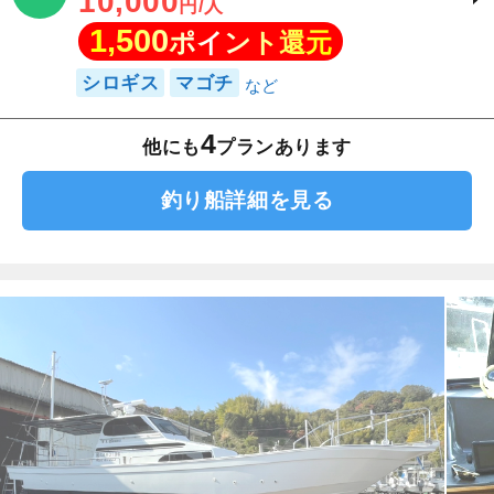
10,000
円/人
1,500
ポイント還元
シロギス
マゴチ
4
他にも
プランあります
釣り船詳細を見る