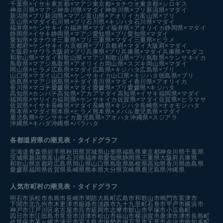
千葉県×イサキ
東京都×マアジ
東京都×タチウオ
東京都×シロギス
神奈川県×マアジ
神奈川県×マダイ
神奈川県×ブリ
新潟県×マダイ
新潟県×ブリ
新潟県×マアジ
富山県×アオリイカ
富山県×ブリ
富山県×マダイ
石川県×ブリ
石川県×キジハタ
石川県×マダイ
福井県×ケンサキイカ
福井県×マダイ
福井県×アオリイカ
静岡県×マダイ
静岡県×イサキ
静岡県×マアジ
愛知県×ブリ
愛知県×マダイ
愛知県×タチウオ
三重県×ブリ
三重県×マダイ
三重県×ヒラメ
京都府×ケンサキイカ
京都府×ブリ
京都府×マダイ
大阪府×マダイ
大阪府×サワラ
大阪府×ブリ
兵庫県×ブリ
兵庫県×マダイ
兵庫県×マダコ
和歌山県×マダイ
和歌山県×マアジ
和歌山県×ブリ
鳥取県×ケンサキイカ
鳥取県×マアジ
鳥取県×アオリイカ
岡山県×スズキ
岡山県×マダイ
岡山県×ヒラメ
広島県×マダイ
広島県×キジハタ
広島県×ブリ
山口県×マダイ
山口県×ケンサキイカ
山口県×キジハタ
徳島県×ブリ
徳島県×マアジ
徳島県×チダイ
香川県×マダイ
香川県×アオリイカ
香川県×マゴチ
愛媛県×マダイ
愛媛県×ブリ
愛媛県×キジハタ
高知県×カンパチ
高知県×アカアマダイ
高知県×イサキ
福岡県×マダイ
福岡県×ヤリイカ
福岡県×ケンサキイカ
佐賀県×マダイ
佐賀県×ヒラマサ
佐賀県×イサキ
長崎県×マダイ
長崎県×キジハタ
長崎県×オオモンハタ
熊本県×マダイ
熊本県×ヒラメ
熊本県×メバル
鹿児島県×マダイ
鹿児島県×ケンサキイカ
鹿児島県×アオハタ
沖縄県×スジアラ
沖縄県×キハダ
沖縄県×バラハタ
各都道府県の潮見表
・タイドグラフ
北海道
青森県
岩手県
秋田県
宮城県
山形県
福島県
東京都
神奈川県
千葉県
茨城県
新潟県
富山県
石川県
福井県
愛知県
静岡県
三重県
大阪府
兵庫県
和歌山県
京都府
広島県
岡山県
山口県
鳥取県
島根県
高知県
香川県
徳島県
愛媛県
福岡県
佐賀県
長崎県
熊本県
大分県
宮崎県
鹿児島県
沖縄県
人気市町村の潮見表・タイドグラフ
明石市
浜松市
糸島市
長崎市
周防大島町
広島市
和歌山市
鳴門市
富津市
下関市
北九州市
木更津市
姫路市
淡路市
九十九里町
石巻市
平戸市
横浜市
神戸市
江戸川区
名古屋市
呉市
延岡市
志摩市
館山市
平塚市
小豆島町
四日市市
江田島市
常滑市
沼津市
松山市
福山市
横須賀市
唐津市
津市
長島町
佐世保市
茅ヶ崎市
浦安市
宮古島市
伊勢市
伊万里市
天草市
今治市
南知多町