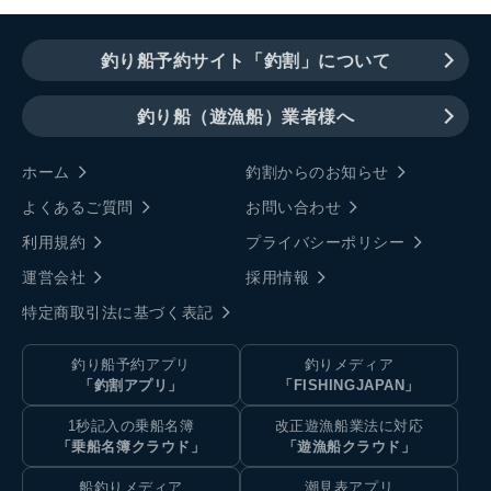
釣り船予約サイト「釣割」について
釣り船（遊漁船）業者様へ
ホーム
釣割からのお知らせ
よくあるご質問
お問い合わせ
利用規約
プライバシーポリシー
運営会社
採用情報
特定商取引法に基づく表記
釣り船予約アプリ
釣りメディア
「釣割アプリ」
「FISHINGJAPAN」
1秒記入の乗船名簿
改正遊漁船業法に対応
「乗船名簿クラウド」
「遊漁船クラウド」
船釣りメディア
潮見表アプリ