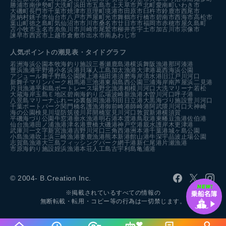
勝浦市
南伊勢町
大洗町
浜田市
五島市
上天草市
芦北町
愛南町
いわき市
大磯町
長門市
千葉市
焼津市
亘理町
境港市
田原市
臼杵市
鈴鹿市
西尾市
恩納村
銚子市
仙台市
八戸市
芦屋町
光市
舞鶴市
行橋市
碧南市
西海市
高松市
葉山町
徳之島町
気仙沼市
市川市
桑名市
廿日市市
福岡市
赤穂市
屋久島町
苫小牧市
玉名市
糸魚川市
川崎市
尾鷲市
柳井市
宇土市
加古川市
宗像市
諫早市
西宮市
上越市
倉敷市
出水市
南あわじ市
人気ポイントの潮見表・タイドグラフ
若洲海浜公園
本牧海釣り施設
三番瀬
鹿島港
横浜
舞阪漁港
那珂湊港
豊浜漁港
宇野港
小名浜港
貝塚人工島
加太漁港
大津港
葛西海浜公園
アジュール舞子
野島公園
閖上港
福田港
須磨海岸
清水港
旧江戸川河口
新舞子マリンパーク
相馬港
三池港
東扇島西公園
三浦海岸
南芦屋浜
二見港
片貝漁港
平和島ボートレース場
野北漁港
相模川河口
大洗マリーナ
若松
大蔵海岸
玉島Ｅ地区
碧南海釣り広場
波崎新漁港
木曽川河口
呼子港
八景島マリーナ
ふれーゆ裏
飯岡漁港
羽田
日立港
大黒海づり施設
豊川河口
千葉ポートパーク
関門橋
名護漁港
御前崎港
師崎港
阿武隈川河口
天神崎
海の公園
検見川堤防
筑後川昇開橋
室見川河口
敦賀新港
横須賀
平磯海づり公園
牛窓港
垂水漁港
明石港
本渡港
鳥取港
東幡豆漁港
佐伯港
仙台漁港
田ノ浦漁港
津名港
豊橋
大磯港
神戸空港親水護岸
木更津港
武庫川一文字
新宮漁港
吉野川河口
三角西港
洲本港
千葉港
城ヶ島公園
小島漁港
吹上浜
三崎漁港
妻鹿漁港
熊本新港
館山港
牛深
宇品波止場公園
志賀島漁港
大三島フィッシングパーク
網干港
新仁尾港
片瀬漁港
市原海釣り施設
姪浜漁港
本荘人工島
古宇利島
亀浦港
© 2004- B.Creation Inc.
※掲載されているすべての情報の
無断転載・転用・コピー等の行為は一切禁じます。