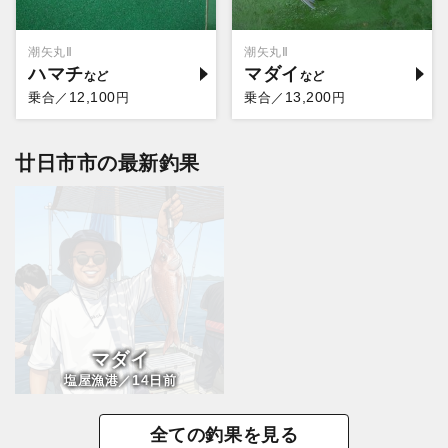
潮矢丸Ⅱ
潮矢丸Ⅱ
ハマチ
マダイ
12,100
13,200
乗合／
円
乗合／
円
廿日市市の最新釣果
マダイ
14
塩屋漁港／
日前
全ての釣果を見る