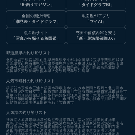
「船釣りマガジン」
「タイドグラフBI」
全国の潮汐情報
魚図鑑AIアプリ
「潮見表・タイドグラフ」
「マイAI」
魚図鑑サイト
充実の補償内容と安さ
「写真から探せる魚図鑑」
「新・遊漁船保険DX」
都道府県の釣り船リスト
北海道
岩手県
宮城県
山形県
福島県
東京都
神奈川県
埼玉県
千葉県
茨城県
新潟県
富山県
石川県
福井県
愛知県
静岡県
三重県
大阪府
兵庫県
和歌山県
京都府
広島県
岡山県
山口県
鳥取県
島根県
高知県
香川県
徳島県
愛媛県
福岡県
佐賀県
長崎県
熊本県
大分県
鹿児島県
沖縄県
人気市町村の釣り船リスト
横須賀市
宗像市
三浦市
横浜市
和歌山市
いすみ市
福岡市
鹿嶋市
北九州市
明石市
淡路市
日立市
小田原市
勝浦市
鴨川市
熱海市
南房総市
富津市
糸島市
足柄下郡真鶴町
館山市
知多郡南知多町
江東区
伊東市
大田区
平塚市
旭市
日高郡印南町
鎌倉市
酒田市
加古川市
田辺市
沼津市
小浜市
品川区
江戸川区
広島市
賀茂郡南伊豆町
南あわじ市
市川市
人気港の釣り船リスト
神湊港
大原港
鐘崎漁港
松輪江奈漁港
市堀川沿い
間口漁港
育波漁港
鹿嶋旧港
金沢漁港
加太港
飯岡漁港
鹿嶋新港
小田原新港
姪浜漁港
印南港
腰越漁港
佐島港
宇佐美港
真鶴港
久慈漁港
博多港カモメ広場前
明石港
酒田港
岐志漁港
手石港
走水港
福良港
大飯港
上総湊港
寺泊港
大洗港
明石浦漁港
大磯港
福浦港
長井新宿港
網代港
高浜港
平塚新港
大井漁港