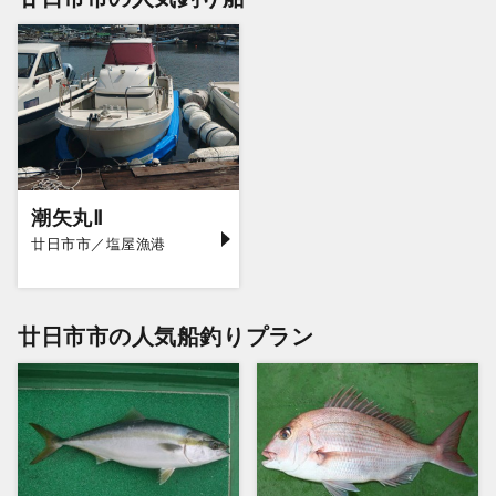
潮矢丸Ⅱ
廿日市市／塩屋漁港
廿日市市の人気船釣りプラン