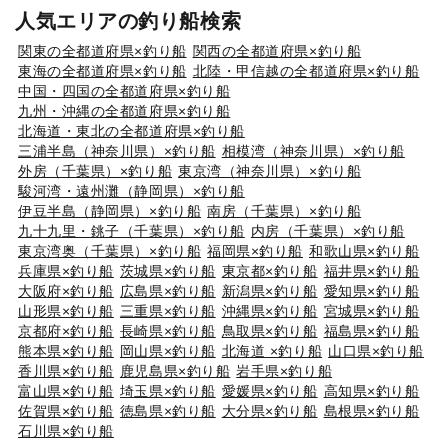
人気エリアの釣り船検索
関東の全都道府県×釣り船
関西の全都道府県×釣り船
東海の全都道府県×釣り船
北陸・甲信越の全都道府県×釣り船
中国・四国の全都道府県×釣り船
九州・沖縄の全都道府県×釣り船
北海道・東北の全都道府県×釣り船
三浦半島（神奈川県）×釣り船
相模湾（神奈川県）×釣り船
外房（千葉県）×釣り船
東京湾（神奈川県）×釣り船
駿河湾・遠州灘（静岡県）×釣り船
伊豆半島（静岡県）×釣り船
南房（千葉県）×釣り船
九十九里・銚子（千葉県）×釣り船
内房（千葉県）×釣り船
東京湾奥（千葉県）×釣り船
福岡県×釣り船
和歌山県×釣り船
兵庫県×釣り船
茨城県×釣り船
東京都×釣り船
福井県×釣り船
大阪府×釣り船
広島県×釣り船
新潟県×釣り船
愛知県×釣り船
山形県×釣り船
三重県×釣り船
沖縄県×釣り船
宮城県×釣り船
京都府×釣り船
長崎県×釣り船
鳥取県×釣り船
福島県×釣り船
熊本県×釣り船
岡山県×釣り船
北海道 ×釣り船
山口県×釣り船
香川県×釣り船
鹿児島県×釣り船
岩手県×釣り船
富山県×釣り船
埼玉県×釣り船
愛媛県×釣り船
高知県×釣り船
佐賀県×釣り船
徳島県×釣り船
大分県×釣り船
島根県×釣り船
石川県×釣り船