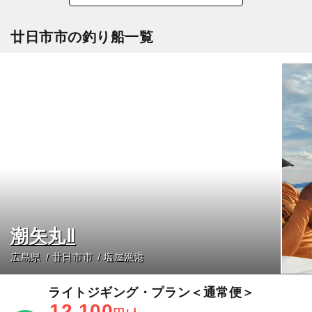
廿日市市の釣り船一覧
潮矢丸Ⅱ
広島県
廿日市市
塩屋漁港
ライトジギング・プラン＜通常便＞
12,100