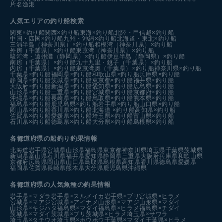
片名漁港
人気エリアの釣り船検索
関東×釣り船
関西×釣り船
東海×釣り船
北陸・甲信越×釣り船
中国・四国×釣り船
九州・沖縄×釣り船
北海道・東北×釣り船
三浦半島（神奈川県）×釣り船
相模湾（神奈川県）×釣り船
外房（千葉県）×釣り船
東京湾（神奈川県）×釣り船
駿河湾・遠州灘（静岡県）×釣り船
伊豆半島（静岡県）×釣り船
南房（千葉県）×釣り船
九十九里・銚子（千葉県）×釣り船
内房（千葉県）×釣り船
東京湾奥（千葉県）×釣り船
神奈川県×釣り船
千葉県×釣り船
福岡県×釣り船
和歌山県×釣り船
兵庫県×釣り船
静岡県×釣り船
茨城県×釣り船
東京都×釣り船
福井県×釣り船
大阪府×釣り船
新潟県×釣り船
愛知県×釣り船
広島県×釣り船
山形県×釣り船
三重県×釣り船
宮城県×釣り船
京都府×釣り船
沖縄県×釣り船
長崎県×釣り船
鳥取県×釣り船
熊本県×釣り船
福島県×釣り船
鹿児島県×釣り船
岩手県×釣り船
山口県×釣り船
岡山県×釣り船
香川県×釣り船
北海道 ×釣り船
高知県×釣り船
佐賀県×釣り船
愛媛県×釣り船
埼玉県×釣り船
富山県×釣り船
石川県×釣り船
徳島県×釣り船
大分県×釣り船
島根県×釣り船
各都道府県の船釣り釣果情報
北海道
岩手県
宮城県
山形県
福島県
東京都
神奈川県
埼玉県
千葉県
茨城県
新潟県
富山県
石川県
福井県
愛知県
静岡県
三重県
大阪府
兵庫県
和歌山県
京都府
広島県
岡山県
山口県
鳥取県
島根県
高知県
香川県
徳島県
愛媛県
福岡県
佐賀県
長崎県
熊本県
大分県
鹿児島県
沖縄県
各都道府県の人気魚種の釣果情報
岩手県×マダラ
岩手県×スルメイカ
岩手県×ブリ
宮城県×ヒラメ
宮城県×マアジ
宮城県×アイナメ
山形県×マアジ
山形県×マダイ
山形県×キジハタ
福島県×マダイ
福島県×ヒラメ
福島県×チダイ
茨城県×マダイ
茨城県×ブリ
茨城県×ヒラメ
埼玉県×サワラ
埼玉県×タチウオ
埼玉県×ホウボウ
千葉県×マダイ
千葉県×ヒラメ