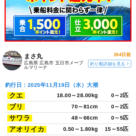
264日前
まさ丸
広島県 広島市 五日市メープ
釣り船詳細を見る
ルマリーナ
釣行日：2025年11月19日（水）大潮
クエ
18.00～28.00kg
0～2匹
ブリ
70～81cm
0～2匹
サワラ
48～66cm
0～5匹
アオリイカ
0.50～1.80kg
15～55匹