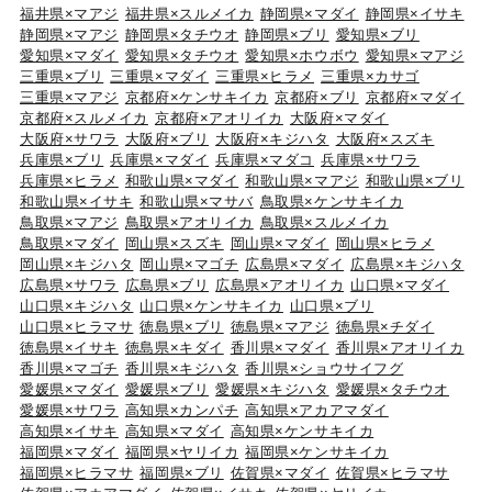
福井県×マアジ
福井県×スルメイカ
静岡県×マダイ
静岡県×イサキ
静岡県×マアジ
静岡県×タチウオ
静岡県×ブリ
愛知県×ブリ
愛知県×マダイ
愛知県×タチウオ
愛知県×ホウボウ
愛知県×マアジ
三重県×ブリ
三重県×マダイ
三重県×ヒラメ
三重県×カサゴ
三重県×マアジ
京都府×ケンサキイカ
京都府×ブリ
京都府×マダイ
京都府×スルメイカ
京都府×アオリイカ
大阪府×マダイ
大阪府×サワラ
大阪府×ブリ
大阪府×キジハタ
大阪府×スズキ
兵庫県×ブリ
兵庫県×マダイ
兵庫県×マダコ
兵庫県×サワラ
兵庫県×ヒラメ
和歌山県×マダイ
和歌山県×マアジ
和歌山県×ブリ
和歌山県×イサキ
和歌山県×マサバ
鳥取県×ケンサキイカ
鳥取県×マアジ
鳥取県×アオリイカ
鳥取県×スルメイカ
鳥取県×マダイ
岡山県×スズキ
岡山県×マダイ
岡山県×ヒラメ
岡山県×キジハタ
岡山県×マゴチ
広島県×マダイ
広島県×キジハタ
広島県×サワラ
広島県×ブリ
広島県×アオリイカ
山口県×マダイ
山口県×キジハタ
山口県×ケンサキイカ
山口県×ブリ
山口県×ヒラマサ
徳島県×ブリ
徳島県×マアジ
徳島県×チダイ
徳島県×イサキ
徳島県×キダイ
香川県×マダイ
香川県×アオリイカ
香川県×マゴチ
香川県×キジハタ
香川県×ショウサイフグ
愛媛県×マダイ
愛媛県×ブリ
愛媛県×キジハタ
愛媛県×タチウオ
愛媛県×サワラ
高知県×カンパチ
高知県×アカアマダイ
高知県×イサキ
高知県×マダイ
高知県×ケンサキイカ
福岡県×マダイ
福岡県×ヤリイカ
福岡県×ケンサキイカ
福岡県×ヒラマサ
福岡県×ブリ
佐賀県×マダイ
佐賀県×ヒラマサ