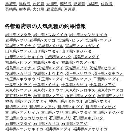
鳥取県
島根県
高知県
香川県
徳島県
愛媛県
福岡県
佐賀県
長崎県
熊本県
大分県
鹿児島県
沖縄県
各都道府県の人気魚種の釣果情報
岩手県×マダラ
岩手県×スルメイカ
岩手県×ケンサキイカ
岩手県×ブリ
岩手県×カサゴ
宮城県×ヒラメ
宮城県×マアジ
宮城県×アイナメ
宮城県×メバル
宮城県×マコガレイ
山形県×マアジ
山形県×マダイ
山形県×キジハタ
山形県×ケンサキイカ
山形県×マハタ
福島県×マダイ
福島県×ヒラメ
福島県×チダイ
福島県×ウスメバル
福島県×アイナメ
茨城県×マダイ
茨城県×ブリ
茨城県×ヒラメ
茨城県×カサゴ
茨城県×ホウボウ
埼玉県×サワラ
埼玉県×タチウオ
埼玉県×ホウボウ
埼玉県×マダイ
埼玉県×マアジ
千葉県×マダイ
千葉県×ヒラメ
千葉県×イサキ
千葉県×カサゴ
千葉県×マアジ
東京都×マアジ
東京都×タチウオ
東京都×シロギス
東京都×マダコ
東京都×サワラ
神奈川県×マアジ
神奈川県×マダイ
神奈川県×ブリ
神奈川県×アカアマダイ
神奈川県×タチウオ
新潟県×マダイ
新潟県×ブリ
新潟県×マアジ
新潟県×キダイ
新潟県×ゴマサバ
富山県×アオリイカ
富山県×ブリ
富山県×マダイ
富山県×キジハタ
富山県×ウッカリカサゴ
石川県×ブリ
石川県×キジハタ
石川県×マダイ
石川県×カサゴ
石川県×マアジ
福井県×ケンサキイカ
福井県×マダイ
福井県×アオリイカ