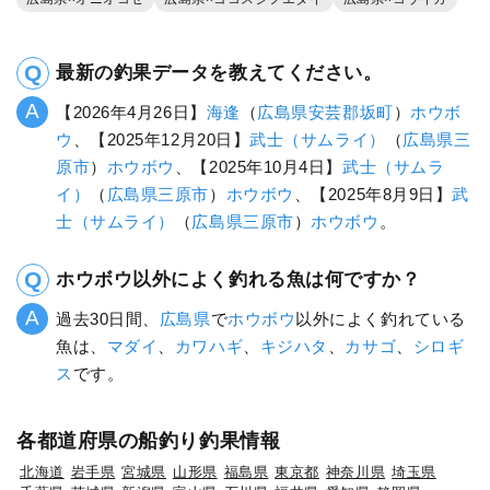
最新の釣果データを教えてください。
【2026年4月26日】
海逢
（
広島県
安芸郡坂町
）
ホウボ
ウ
、【2025年12月20日】
武士（サムライ）
（
広島県
三
原市
）
ホウボウ
、【2025年10月4日】
武士（サムラ
イ）
（
広島県
三原市
）
ホウボウ
、【2025年8月9日】
武
士（サムライ）
（
広島県
三原市
）
ホウボウ
。
ホウボウ以外によく釣れる魚は何ですか？
過去30日間、
広島県
で
ホウボウ
以外によく釣れている
魚は、
マダイ
、
カワハギ
、
キジハタ
、
カサゴ
、
シロギ
ス
です。
各都道府県の船釣り釣果情報
北海道
岩手県
宮城県
山形県
福島県
東京都
神奈川県
埼玉県