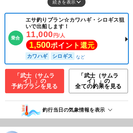
続きを表示
エサ釣りプラン☆カワハギ・シロギス狙
いで出船します！
11,000
円/人
乗合
1,500
ポイント還元
カワハギ
シロギス
「武士（サムラ
「武士（サムラ
イ）」の
イ）」の
予約プランを見る
全ての釣果を見る
釣行当日の気象情報を表示