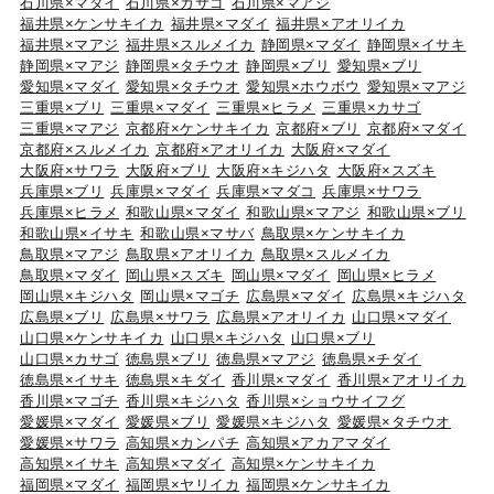
石川県×マダイ
石川県×カサゴ
石川県×マアジ
福井県×ケンサキイカ
福井県×マダイ
福井県×アオリイカ
福井県×マアジ
福井県×スルメイカ
静岡県×マダイ
静岡県×イサキ
静岡県×マアジ
静岡県×タチウオ
静岡県×ブリ
愛知県×ブリ
愛知県×マダイ
愛知県×タチウオ
愛知県×ホウボウ
愛知県×マアジ
三重県×ブリ
三重県×マダイ
三重県×ヒラメ
三重県×カサゴ
三重県×マアジ
京都府×ケンサキイカ
京都府×ブリ
京都府×マダイ
京都府×スルメイカ
京都府×アオリイカ
大阪府×マダイ
大阪府×サワラ
大阪府×ブリ
大阪府×キジハタ
大阪府×スズキ
兵庫県×ブリ
兵庫県×マダイ
兵庫県×マダコ
兵庫県×サワラ
兵庫県×ヒラメ
和歌山県×マダイ
和歌山県×マアジ
和歌山県×ブリ
和歌山県×イサキ
和歌山県×マサバ
鳥取県×ケンサキイカ
鳥取県×マアジ
鳥取県×アオリイカ
鳥取県×スルメイカ
鳥取県×マダイ
岡山県×スズキ
岡山県×マダイ
岡山県×ヒラメ
岡山県×キジハタ
岡山県×マゴチ
広島県×マダイ
広島県×キジハタ
広島県×ブリ
広島県×サワラ
広島県×アオリイカ
山口県×マダイ
山口県×ケンサキイカ
山口県×キジハタ
山口県×ブリ
山口県×カサゴ
徳島県×ブリ
徳島県×マアジ
徳島県×チダイ
徳島県×イサキ
徳島県×キダイ
香川県×マダイ
香川県×アオリイカ
香川県×マゴチ
香川県×キジハタ
香川県×ショウサイフグ
愛媛県×マダイ
愛媛県×ブリ
愛媛県×キジハタ
愛媛県×タチウオ
愛媛県×サワラ
高知県×カンパチ
高知県×アカアマダイ
高知県×イサキ
高知県×マダイ
高知県×ケンサキイカ
福岡県×マダイ
福岡県×ヤリイカ
福岡県×ケンサキイカ