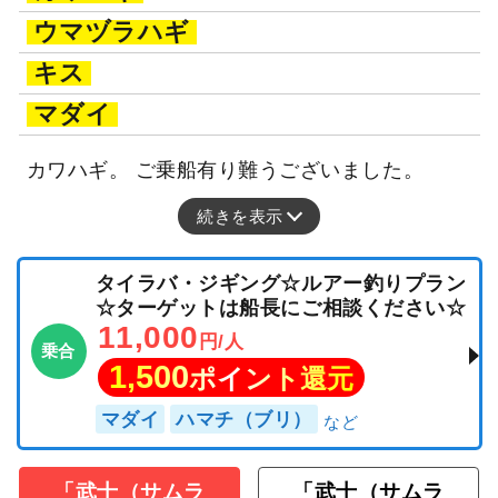
ウマヅラハギ
キス
マダイ
カワハギ。 ご乗船有り難うございました。
続きを表示
タイラバ・ジギング☆ルアー釣りプラン
☆ターゲットは船長にご相談ください☆
11,000
円/人
乗合
1,500
ポイント還元
マダイ
ハマチ（ブリ）
「武士（サムラ
「武士（サムラ