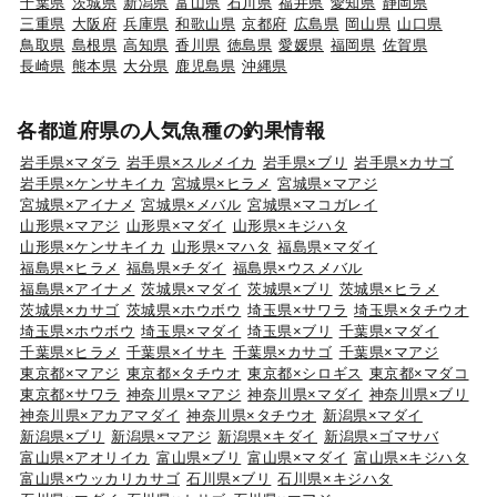
千葉県
茨城県
新潟県
富山県
石川県
福井県
愛知県
静岡県
三重県
大阪府
兵庫県
和歌山県
京都府
広島県
岡山県
山口県
鳥取県
島根県
高知県
香川県
徳島県
愛媛県
福岡県
佐賀県
長崎県
熊本県
大分県
鹿児島県
沖縄県
各都道府県の人気魚種の釣果情報
岩手県×マダラ
岩手県×スルメイカ
岩手県×ブリ
岩手県×カサゴ
岩手県×ケンサキイカ
宮城県×ヒラメ
宮城県×マアジ
宮城県×アイナメ
宮城県×メバル
宮城県×マコガレイ
山形県×マアジ
山形県×マダイ
山形県×キジハタ
山形県×ケンサキイカ
山形県×マハタ
福島県×マダイ
福島県×ヒラメ
福島県×チダイ
福島県×ウスメバル
福島県×アイナメ
茨城県×マダイ
茨城県×ブリ
茨城県×ヒラメ
茨城県×カサゴ
茨城県×ホウボウ
埼玉県×サワラ
埼玉県×タチウオ
埼玉県×ホウボウ
埼玉県×マダイ
埼玉県×ブリ
千葉県×マダイ
千葉県×ヒラメ
千葉県×イサキ
千葉県×カサゴ
千葉県×マアジ
東京都×マアジ
東京都×タチウオ
東京都×シロギス
東京都×マダコ
東京都×サワラ
神奈川県×マアジ
神奈川県×マダイ
神奈川県×ブリ
神奈川県×アカアマダイ
神奈川県×タチウオ
新潟県×マダイ
新潟県×ブリ
新潟県×マアジ
新潟県×キダイ
新潟県×ゴマサバ
富山県×アオリイカ
富山県×ブリ
富山県×マダイ
富山県×キジハタ
富山県×ウッカリカサゴ
石川県×ブリ
石川県×キジハタ