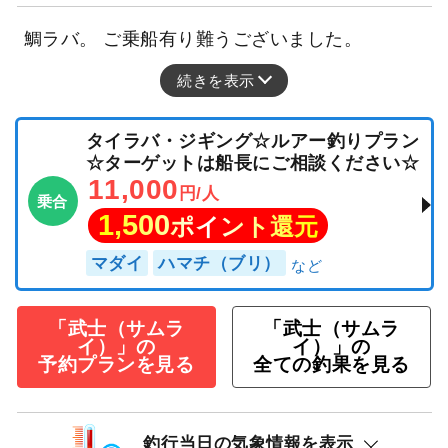
鯛ラバ。 ご乗船有り難うございました。
続きを表示
タイラバ・ジギング☆ルアー釣りプラン
☆ターゲットは船長にご相談ください☆
11,000
円/人
乗合
1,500
ポイント還元
マダイ
ハマチ（ブリ）
「武士（サムラ
「武士（サムラ
イ）」の
イ）」の
予約プランを見る
全ての釣果を見る
釣行当日の気象情報を表示