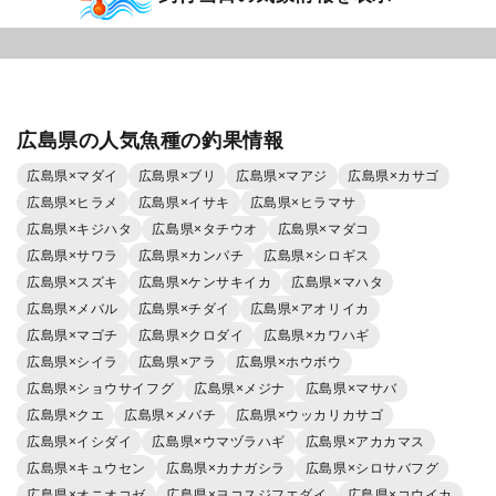
広島県の人気魚種の釣果情報
広島県×マダイ
広島県×ブリ
広島県×マアジ
広島県×カサゴ
広島県×ヒラメ
広島県×イサキ
広島県×ヒラマサ
広島県×キジハタ
広島県×タチウオ
広島県×マダコ
広島県×サワラ
広島県×カンパチ
広島県×シロギス
広島県×スズキ
広島県×ケンサキイカ
広島県×マハタ
広島県×メバル
広島県×チダイ
広島県×アオリイカ
広島県×マゴチ
広島県×クロダイ
広島県×カワハギ
広島県×シイラ
広島県×アラ
広島県×ホウボウ
広島県×ショウサイフグ
広島県×メジナ
広島県×マサバ
広島県×クエ
広島県×メバチ
広島県×ウッカリカサゴ
広島県×イシダイ
広島県×ウマヅラハギ
広島県×アカカマス
広島県×キュウセン
広島県×カナガシラ
広島県×シロサバフグ
広島県×オニオコゼ
広島県×ヨコスジフエダイ
広島県×コウイカ