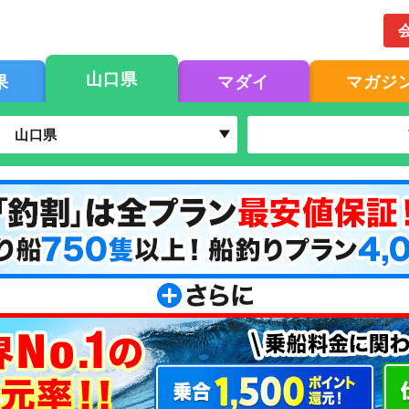
山口県
果
マダイ
マガジ
山口県