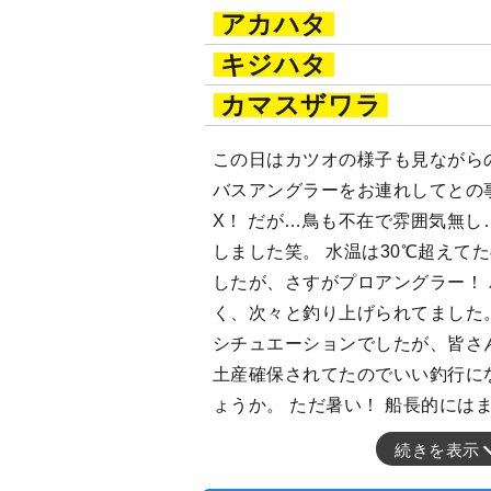
アカハタ
キジハタ
カマスザワラ
この日はカツオの様子も見ながら
バスアングラーをお連れしてとの
X！ だが…鳥も不在で雰囲気無し
しました笑。 水温は30℃超えて
したが、さすがプロアングラー！
く、次々と釣り上げられてました
シチュエーションでしたが、皆さ
土産確保されてたのでいい釣行に
ょうか。 ただ暑い！ 船長的には
続きを表示