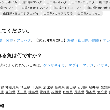
ケンサキイカ
山口県×マハタ
山口県×キハダ
山口県×アカハタ
山口県
県×キダイ
山口県×オオモンハタ
山口県×イトヨリダイ
山口県×ホウボ
山口県×ヨコスジフエダイ
山口県×カマスサワラ
山口県×コウイカ
えてください。
県
下関市
）
アカハタ
、【2025年8月28日】
海縁
（
山口県
下関市
）
ア
れる魚は何ですか？
以外によく釣れている魚は、
ケンサキイカ
、
マダイ
、
マアジ
、
イサキ
京都
神奈川県
埼玉県
千葉県
茨城県
新潟県
富山県
石川県
福井県
愛知
根県
高知県
香川県
徳島県
愛媛県
福岡県
佐賀県
長崎県
熊本県
大分県
報