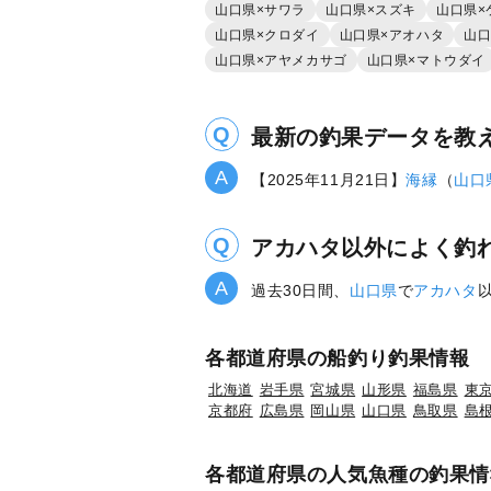
山口県×サワラ
山口県×スズキ
山口県×
山口県×クロダイ
山口県×アオハタ
山口
山口県×アヤメカサゴ
山口県×マトウダイ
最新の釣果データを教
【2025年11月21日】
海縁
（
山口
アカハタ以外によく釣
過去30日間、
山口県
で
アカハタ
各都道府県の船釣り釣果情報
北海道
岩手県
宮城県
山形県
福島県
東
京都府
広島県
岡山県
山口県
鳥取県
島
各都道府県の人気魚種の釣果情