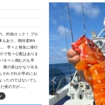
の、灼熱ロック！ プロ
事もあり、期待度MA
…。 早々と根魚に移行
たので色々心配はありま
 パターン掴むのも早
。 腕の差はかなり出る
んそれぞれが早めにお
なったのではないでし
まだ夜の方が…。