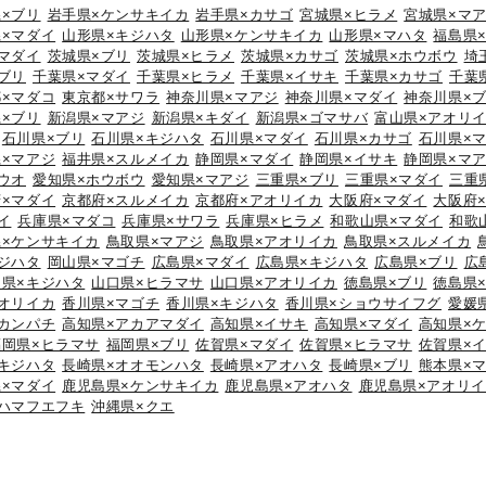
×ブリ
岩手県×ケンサキイカ
岩手県×カサゴ
宮城県×ヒラメ
宮城県×マ
×マダイ
山形県×キジハタ
山形県×ケンサキイカ
山形県×マハタ
福島県
マダイ
茨城県×ブリ
茨城県×ヒラメ
茨城県×カサゴ
茨城県×ホウボウ
埼
ブリ
千葉県×マダイ
千葉県×ヒラメ
千葉県×イサキ
千葉県×カサゴ
千葉
×マダコ
東京都×サワラ
神奈川県×マアジ
神奈川県×マダイ
神奈川県×
×ブリ
新潟県×マアジ
新潟県×キダイ
新潟県×ゴマサバ
富山県×アオリ
石川県×ブリ
石川県×キジハタ
石川県×マダイ
石川県×カサゴ
石川県×
×マアジ
福井県×スルメイカ
静岡県×マダイ
静岡県×イサキ
静岡県×マ
ウオ
愛知県×ホウボウ
愛知県×マアジ
三重県×ブリ
三重県×マダイ
三重
×マダイ
京都府×スルメイカ
京都府×アオリイカ
大阪府×マダイ
大阪府
イ
兵庫県×マダコ
兵庫県×サワラ
兵庫県×ヒラメ
和歌山県×マダイ
和歌
県×ケンサキイカ
鳥取県×マアジ
鳥取県×アオリイカ
鳥取県×スルメイカ
ジハタ
岡山県×マゴチ
広島県×マダイ
広島県×キジハタ
広島県×ブリ
広
口県×キジハタ
山口県×ヒラマサ
山口県×アオリイカ
徳島県×ブリ
徳島県
オリイカ
香川県×マゴチ
香川県×キジハタ
香川県×ショウサイフグ
愛媛
カンパチ
高知県×アカアマダイ
高知県×イサキ
高知県×マダイ
高知県×
福岡県×ヒラマサ
福岡県×ブリ
佐賀県×マダイ
佐賀県×ヒラマサ
佐賀県×
キジハタ
長崎県×オオモンハタ
長崎県×アオハタ
長崎県×ブリ
熊本県×
×マダイ
鹿児島県×ケンサキイカ
鹿児島県×アオハタ
鹿児島県×アオリ
ハマフエフキ
沖縄県×クエ