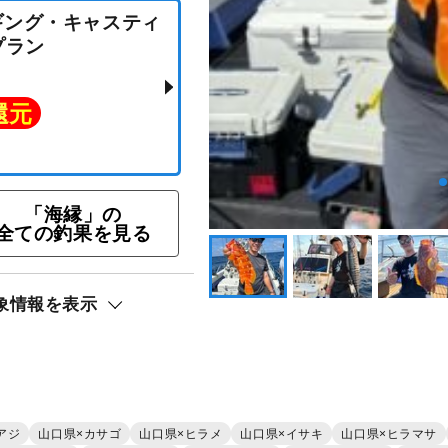
「海縁」の
・ジギング・キャスティ
全ての釣果を見る
釣りプラン
象情報を表示
ト還元
アジ
山口県×カサゴ
山口県×ヒラメ
山口県×イサキ
山口県×ヒラマサ