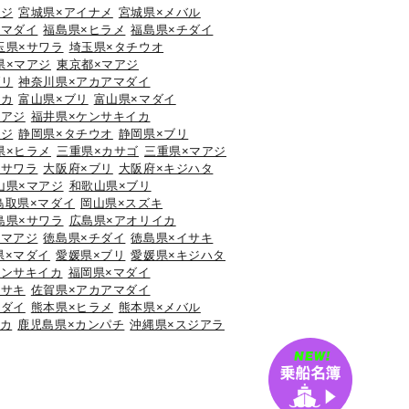
アジ
宮城県×アイナメ
宮城県×メバル
×マダイ
福島県×ヒラメ
福島県×チダイ
玉県×サワラ
埼玉県×タチウオ
県×マアジ
東京都×マアジ
ブリ
神奈川県×アカアマダイ
イカ
富山県×ブリ
富山県×マダイ
マアジ
福井県×ケンサキイカ
アジ
静岡県×タチウオ
静岡県×ブリ
県×ヒラメ
三重県×カサゴ
三重県×マアジ
×サワラ
大阪府×ブリ
大阪府×キジハタ
山県×マアジ
和歌山県×ブリ
鳥取県×マダイ
岡山県×スズキ
島県×サワラ
広島県×アオリイカ
×マアジ
徳島県×チダイ
徳島県×イサキ
県×マダイ
愛媛県×ブリ
愛媛県×キジハタ
ケンサキイカ
福岡県×マダイ
イサキ
佐賀県×アカアマダイ
マダイ
熊本県×ヒラメ
熊本県×メバル
イカ
鹿児島県×カンパチ
沖縄県×スジアラ