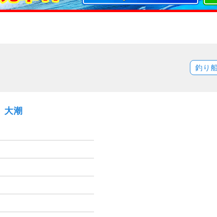
釣り
金）大潮