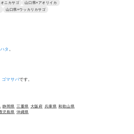
×オニカサゴ
山口県×アオリイカ
ウ
山口県×ウッカリカサゴ
カハタ
。
、
ゴマサバ
です。
県
静岡県
三重県
大阪府
兵庫県
和歌山県
鹿児島県
沖縄県