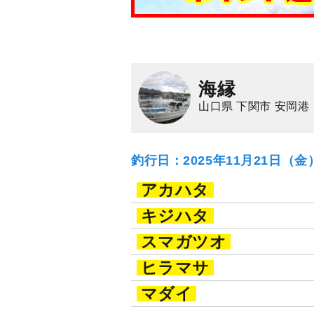
海縁
山口県 下関市 安岡港
釣行日：2025年11月21日（
アカハタ
キジハタ
スマガツオ
ヒラマサ
マダイ