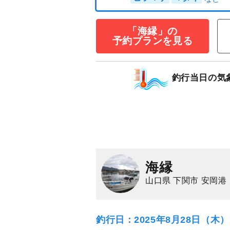
グ・タイラバ釣
15,000
円/人
乗合
「海縁」の
1,500
ポイン
予約プランを見る
ヒラマサ
マダイ
釣行当日の気
海縁
山口県 下関市 安岡港
釣行日：2025年8月28日（木