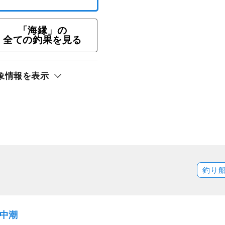
りプラン
「海縁」の
ト還元
全ての釣果を見る
象情報を表示
釣り
）中潮