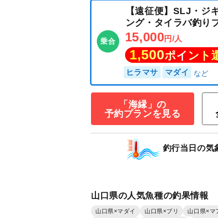
「海縁」の
【遠征便】SLJ
予約プランを見る
ング・タイラバ
15,000
円/人
乗合
釣行当日の気
1,500
ポイン
ヒラマサ
マダイ
山口県の人気魚種の釣果情報
山口県×マダイ
山口県×ブリ
山口県×マ