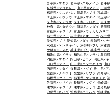
岩手県×マダラ
岩手県×スルメイカ
岩手県
宮城県×マコガレイ
山形県×マアジ
山形県
福島県×ウスメバル
福島県×ブリ
茨城県×
埼玉県×ホウボウ
埼玉県×マダイ
埼玉県×
東京都×タチウオ
東京都×シロギス
東京都
神奈川県×タチウオ
新潟県×マダイ
新潟県
富山県×キジハタ
富山県×ウッカリカサゴ
福井県×マダイ
福井県×アオリイカ
福井県
愛知県×ブリ
愛知県×マダイ
愛知県×タチ
京都府×ケンサキイカ
京都府×ブリ
京都府
大阪府×スズキ
兵庫県×ブリ
兵庫県×マダ
和歌山県×イサキ
和歌山県×マサバ
鳥取
岡山県×マダイ
岡山県×ヒラメ
岡山県×キ
山口県×マダイ
山口県×ケンサキイカ
山
徳島県×キダイ
香川県×マダイ
香川県×ア
愛媛県×タチウオ
愛媛県×サワラ
高知県×
福岡県×ヤリイカ
福岡県×ケンサキイカ
佐賀県×ヤリイカ
長崎県×マダイ
長崎県×
熊本県×キジハタ
熊本県×カサゴ
鹿児島県
沖縄県×キハダ
沖縄県×バラハタ
沖縄県×